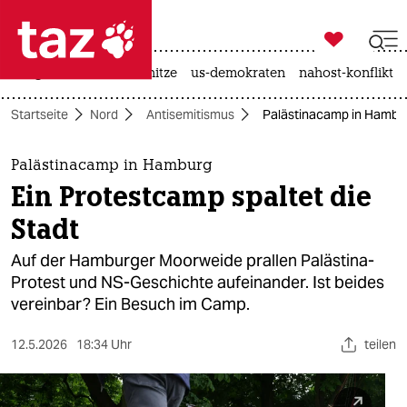

taz zahl ich
krieg in der ukraine
hitze
us-demokraten
nahost-konflikt

taz zahl ich
Startseite
Nord
Antisemitismus
Palästinacamp in Hamburg
taz zahl ich
themen
Palästinacamp in Hamburg
Ein Protestcamp spaltet die
politik
Stadt
öko
Auf der Hamburger Moorweide prallen Palästina-
Protest und NS-Geschichte aufeinander. Ist beides
gesellschaft
vereinbar? Ein Besuch im Camp.
kultur
12.5.2026
18:34 Uhr
teilen
sport