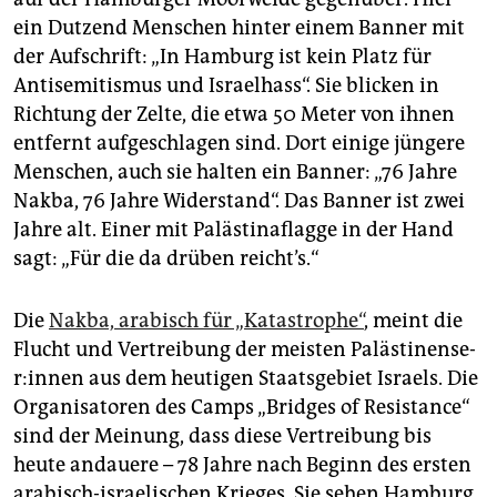
epaper login
ein Dutzend Menschen hinter einem Banner mit
der Aufschrift: „In Hamburg ist kein Platz für
Antisemitismus und Israelhass“. Sie blicken in
Richtung der Zelte, die etwa 50 Meter von ihnen
entfernt aufgeschlagen sind. Dort einige jüngere
Menschen, auch sie halten ein Banner: „76 Jahre
Nakba, 76 Jahre Widerstand“. Das Banner ist zwei
Jahre alt. Einer mit Palästinaflagge in der Hand
sagt: „Für die da drüben reicht’s.“
Die
Nakba, arabisch für „Katastrophe“
, meint die
Flucht und Vertreibung der meisten Pa­läs­ti­nen­se­
r:in­nen aus dem heutigen Staatsgebiet Israels. Die
Organisatoren des Camps „Bridges of Resistance“
sind der Meinung, dass diese Vertreibung bis
heute andauere – 78 Jahre nach Beginn des ersten
arabisch-israelischen Krieges. Sie sehen Hamburg