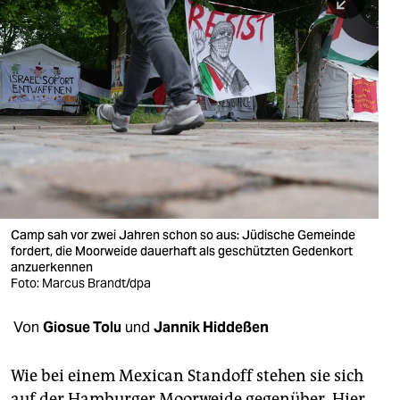
berlin
nord
wahrheit
verlag
verlag
veranstaltungen
shop
Camp sah vor zwei Jahren schon so aus: Jüdische Gemeinde
fordert, die Moorweide dauerhaft als geschützten Gedenkort
fragen & hilfe
anzuerkennen
Foto: Marcus Brandt/dpa
unterstützen
Von
Giosue Tolu
und
Jannik Hiddeßen
abo
genossenschaft
Wie bei einem Mexican Standoff stehen sie sich
auf der Hamburger Moorweide gegenüber. Hier