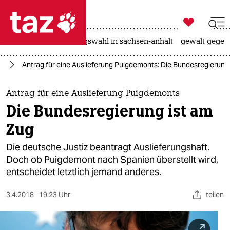

taz zahl ich
hitze
surfen
landtagswahl in sachsen-anhalt
gewalt gegen

taz zahl ich
pa
Antrag für eine Auslieferung Puigdemonts: Die Bundesregierung
taz zahl ich
themen
Antrag für eine Auslieferung Puigdemonts
Die Bundesregierung ist am
politik
Zug
öko
Die deutsche Justiz beantragt Auslieferungshaft.
Doch ob Puigdemont nach Spanien überstellt wird,
gesellschaft
entscheidet letztlich jemand anderes.
kultur
3.4.2018
19:23 Uhr
teilen
sport