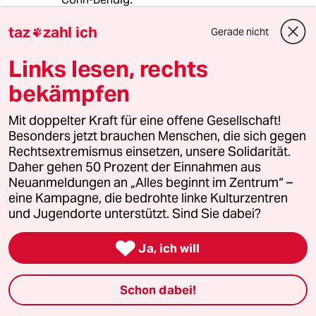
taz
zahl ich
Laut Aristoteles ist eine Demokratie die beste
Gerade nicht

Staatsform, wenn die Besten des Landes
gewählt werden und es nach dem Gesetze
Links lesen, rechts
zugeht! Sonst herrschen die Demagogen.
bekämpfen
Mit doppelter Kraft für eine offene Gesellschaft!
DiMa
D
Besonders jetzt brauchen Menschen, die sich gegen
03.04.2018
,
20:33 Uhr
Rechtsextremismus einsetzen, unsere Solidarität.
Daher gehen 50 Prozent der Einnahmen aus
Der genannte Aktivist übersieht, dass im
Neuanmeldungen an „Alles beginnt im Zentrum“ –
Rahmen der Prüfung der Voraussetzungen des
eine Kampagne, die bedrohte linke Kulturzentren
Europäischen Haftbefehls Fragen zum
und Jugendorte unterstützt. Sind Sie dabei?
Justizsystem des anfragenden Landes gerade
nicht zu prüfen sind.

Ja, ich will
Die gesamte politische Argumentation geht
daher vollkommen ins Leere. Liegen die
Schon dabei!
Voraussetzungen nicht vor, wird freigelassen,
andernfalls wird ausgeliefert und der Rest ist