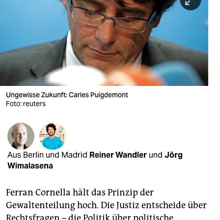
berlin
nord
wahrheit
verlag
verlag
Ungewisse Zukunft: Carles Puigdemont
Foto: reuters
veranstaltungen
shop
fragen & hilfe
Aus Berlin und Madrid
Reiner Wandler
und
Jörg
unterstützen
Wimalasena
abo
Ferran Cornella hält das Prinzip der
genossenschaft
Gewaltenteilung hoch. Die Justiz entscheide über
Rechtsfragen – die Politik über politische