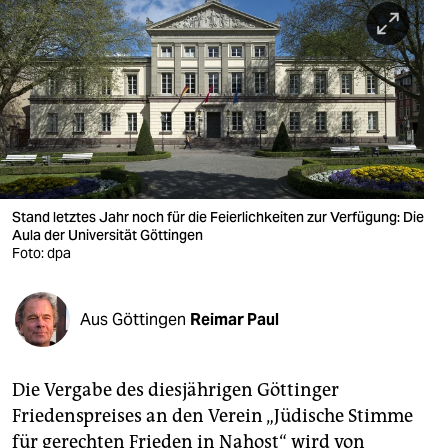
berlin
nord
wahrheit
verlag
verlag
veranstaltungen
Stand letztes Jahr noch für die Feierlichkeiten zur Verfügung: Die
Aula der Universität Göttingen
shop
Foto: dpa
fragen & hilfe
Aus Göttingen
Reimar Paul
unterstützen
abo
Die Vergabe des diesjährigen Göttinger
genossenschaft
Friedenspreises an den Verein „Jüdische Stimme
für gerechten Frieden in Nahost“ wird von