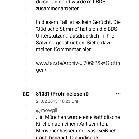
dieser Jemand würde mit BDS
zusammenarbeiten."
In diesem Fall ist es kein Gerücht. Die
"Jüdische Stimme" hat sich die BDS-
Unterstützung ausdrücklich in ihre
Satzung geschrieben. Siehe dazu
meinen Kommentar hier:
www.taz.de/Archiv-...70667&s=Göttin
gen/
81331 (Profil gelöscht)
8G
21.02.2019
,
18:23 Uhr
@mowgli:
...in München wurde eine katholische
Kirche nach einem Antisemiten,
Menschenhasser und-was-weiß-ich-
noch benannt. Die jüdische