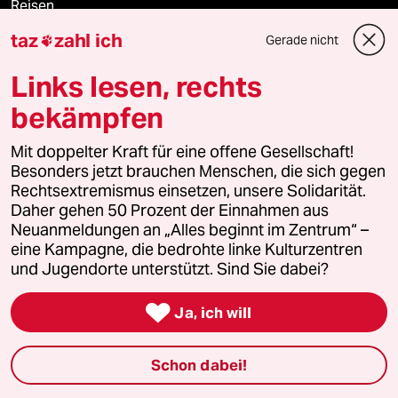
Reisen
taz
zahl ich
Gerade nicht

Kantine
Links lesen, rechts
Shop
bekämpfen
Anzeigen
Mit doppelter Kraft für eine offene Gesellschaft!
Besonders jetzt brauchen Menschen, die sich gegen
Rechtsextremismus einsetzen, unsere Solidarität.
Daher gehen 50 Prozent der Einnahmen aus
Fragen & Hilfe
Neuanmeldungen an „Alles beginnt im Zentrum“ –
eine Kampagne, die bedrohte linke Kulturzentren
und Jugendorte unterstützt. Sind Sie dabei?
Feedback

Ja, ich will
Aboservice
ePaper Login
Schon dabei!