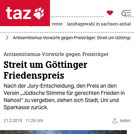

taz zahl ich
hitze
niedrigwasser
rente
landtagswahl in sachsen-anhalt

taz zahl ich
us
Antisemitismus-Vorwürfe gegen Preisträger: Streit um Göttinger
taz zahl ich
themen
Antisemitismus-Vorwürfe gegen Preisträger
Streit um Göttinger
politik
Friedenspreis
öko
Nach der Jury-Entscheidung, den Preis an den
Verein „Jüdische Stimme für gerechten Frieden in
gesellschaft
Nahost“ zu vergeben, ziehen sich Stadt, Uni und
Sparkasse zurück.
kultur
sport
21.2.2019
11:29 Uhr
teilen