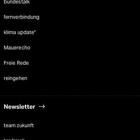
bundestalk
fernverbindung
klima update°
Mauerecho
Freie Rede
reingehen
Newsletter
team zukunft