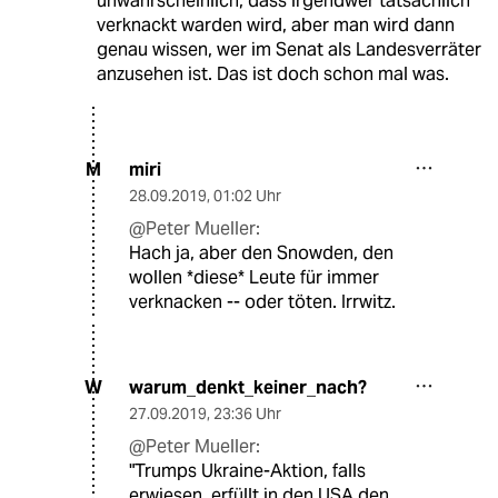
unwahrscheinlich, dass irgendwer tatsächlich
verknackt warden wird, aber man wird dann
genau wissen, wer im Senat als Landesverräter
anzusehen ist. Das ist doch schon mal was.
miri
M
28.09.2019
,
01:02 Uhr
@Peter Mueller:
Hach ja, aber den Snowden, den
wollen *diese* Leute für immer
verknacken -- oder töten. Irrwitz.
warum_denkt_keiner_nach?
W
27.09.2019
,
23:36 Uhr
@Peter Mueller:
"Trumps Ukraine-Aktion, falls
erwiesen, erfüllt in den USA den