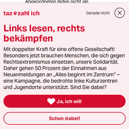
Abgeordneten Biden nicht als
Spitzenkandidaten wollen ? Er gilt im
taz
zahl ich
Gerade nicht

Gegensatz zu Elizabeth Warren, die im Fall
seines Verzichts wohl nachrücken würde, nicht
Links lesen, rechts
als linksliberal.
bekämpfen
Mit doppelter Kraft für eine offene Gesellschaft!
Januß
Besonders jetzt brauchen Menschen, die sich gegen
27.09.2019
,
23:51 Uhr
Rechtsextremismus einsetzen, unsere Solidarität.
@jhwh:
Daher gehen 50 Prozent der Einnahmen aus
Das war mir tatsächlich bisher nicht
Neuanmeldungen an „Alles beginnt im Zentrum“ –
bewusst. Vielen Dank dafür!
eine Kampagne, die bedrohte linke Kulturzentren
Wenn ein, in den Reihen der
und Jugendorte unterstützt. Sind Sie dabei?
Demokraten als linksliberaler
geltender, Kandidat aufgestellt wird

Ja, ich will
hat Trump aber ohnehin schon
gewonnen.
Schon dabei!