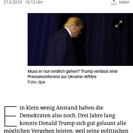
berlin
27.9.2019
16:12 Uhr
teilen
nord
wahrheit
verlag
verlag
veranstaltungen
Muss er nun endlich gehen? Trump verlässt eine
shop
Pressekonferenz zur Ukraine-Affäre
Foto: dpa
fragen & hilfe
unterstützen
E
in klein wenig Anstand haben die
abo
Demokraten also noch. Drei Jahre lang
genossenschaft
konnte Donald Trump sich gut gelaunt alle
möglichen Vergehen leisten, weil seine politischen