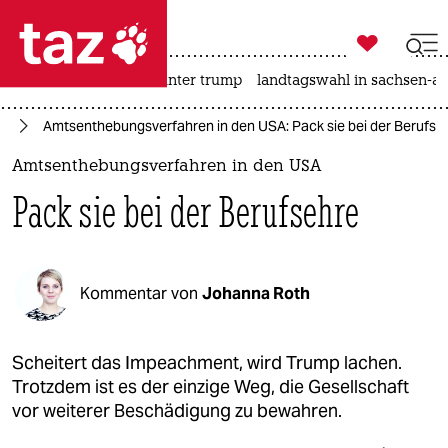

taz zahl ich
nahost-konflikt
usa unter trump
landtagswahl in sachsen-an

taz zahl ich
ka
Amtsenthebungsverfahren in den USA: Pack sie bei der Berufse
taz zahl ich
Amtsenthebungsverfahren in den USA
themen
Pack sie bei der Berufsehre
politik
öko
Kommentar von
Johanna Roth
gesellschaft
kultur
Scheitert das Impeachment, wird Trump lachen.
Trotzdem ist es der einzige Weg, die Gesellschaft
sport
vor weiterer Beschädigung zu bewahren.