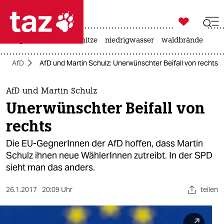

taz zahl ich
krieg in der ukraine
hitze
niedrigwasser
waldbrände

taz zahl ich
AfD
AfD und Martin Schulz: Unerwünschter Beifall von rechts
taz zahl ich
themen
AfD und Martin Schulz
Unerwünschter Beifall von
politik
rechts
öko
Die EU-GegnerInnen der AfD hoffen, dass Martin
Schulz ihnen neue WählerInnen zutreibt. In der SPD
gesellschaft
sieht man das anders.
kultur
26.1.2017
20:09 Uhr
teilen
sport