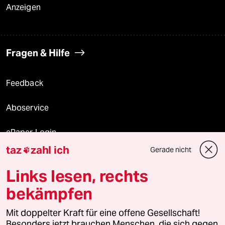
Anzeigen
Fragen & Hilfe
Feedback
Aboservice
ePaper Login
taz
zahl ich
Gerade nicht

Downloads für Abonnierende
Links lesen, rechts
bekämpfen
© 2026 taz Verlags und Vertriebs GmbH
Mit doppelter Kraft für eine offene Gesellschaft!
Alle Rechte vorbehalten. Bei rechtlichen Fragen oder für Genehmigungen
wenden Sie sich bitte an
lizenzen@taz.de
Besonders jetzt brauchen Menschen, die sich gegen