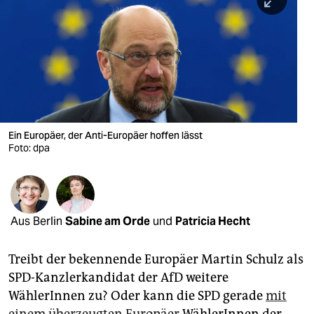
berlin
nord
wahrheit
verlag
verlag
Ein Europäer, der Anti-Europäer hoffen lässt
Foto: dpa
veranstaltungen
shop
fragen & hilfe
Aus Berlin
Sabine am Orde
und
Patricia Hecht
unterstützen
Treibt der bekennende Europäer Martin Schulz als
abo
SPD-Kanzlerkandidat der AfD weitere
genossenschaft
WählerInnen zu? Oder kann die SPD gerade
mit
einem überzeugten Europäer
WählerInnen der