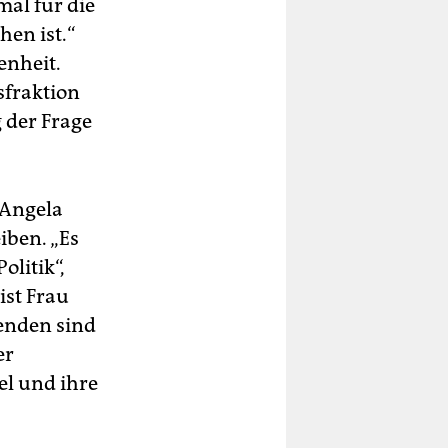
mal für die
hen ist.“
enheit.
sfraktion
 der Frage
 Angela
iben. „Es
litik“,
ist Frau
genden sind
er
l und ihre