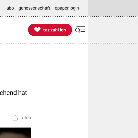
abo
genossenschaft
epaper login

taz zahl ich
taz zahl ich
schend hat
teilen