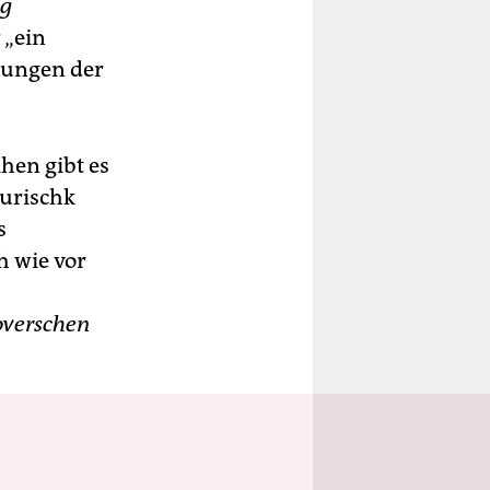
ng
 „ein
rungen der
hen gibt es
aurischk
s
h wie vor
verschen