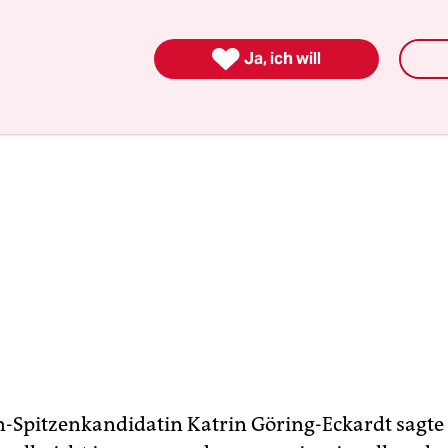
nklar.

Ja, ich will
-Spitzenkandidatin Katrin Göring-Eckardt sagte 