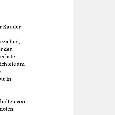
er Kauder
beziehen,
er den
erliste
zichtete am
r
te in
rhalten von
lnoten