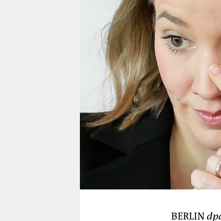
berlin
nord
wahrheit
verlag
verlag
veranstaltungen
shop
fragen & hilfe
unterstützen
abo
genossenschaft
BERLIN
dp