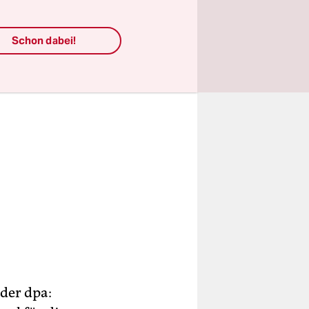
Schon dabei!
der dpa: