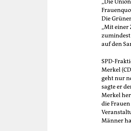
„Die Union 
Frauenquot
Die Grünen
„Mit einer
zumindest 
auf den Sa
SPD-Frakti
Merkel (CDU
geht nur n
sagte er d
Merkel her
die Frauen
Veranstalt
Männer hab