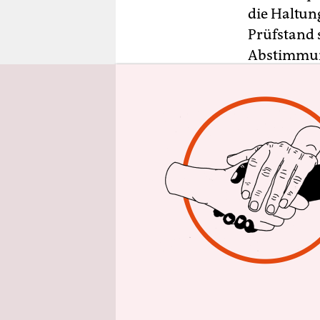
epaper login
die Haltun
Prüfstand 
Abstimmun
„Entsprech
Quote von 
Deutschen 
Im Plenum 
der in Auf
Einführung
Befürworte
hatte der 
ins Wahlpr
der Unions
Bundesrat