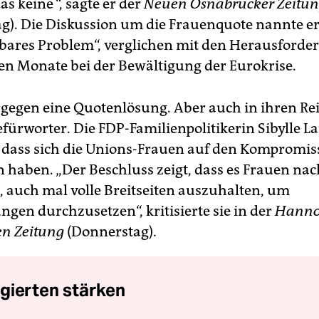
as keine “, sagte er der
Neuen Osnabrücker Zeitu
g). Die Diskussion um die Frauenquote nannte er
ares Problem“, verglichen mit den Herausforde
n Monate bei der Bewältigung der Eurokrise.
t gegen eine Quotenlösung. Aber auch in ihren Rei
efürworter. Die FDP-Familienpolitikerin Sibylle L
 dass sich die Unions-Frauen auf den Kompromis
n haben. „Der Beschluss zeigt, dass es Frauen nac
t, auch mal volle Breitseiten auszuhalten, um
gen durchzusetzen“, kritisierte sie in der
Hanno
n Zeitung
(Donnerstag).
gierten stärken