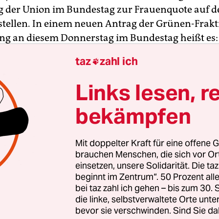
g der Union im Bundestag zur Frauenquote auf d
stellen. In einem neuen Antrag der Grünen-Frakti
g an diesem Donnerstag im Bundestag heißt es:
end dem Konsens der Union wird für das Jahr 20
taz
zahl ich

30 Prozent Frauenanteil vorgesehen.“ Der Antrag
Presse-Agentur
in Berlin vor.
Links lesen, r
bekämpfen
steht ein Gesetzentwurf des Bundesrats zur Ab
sichtsräten börsennotierter Unternehmen die stu
 einer Quote von 40 Prozent ab 2023 vorsieht.
Da
Mit doppelter Kraft für eine offene G
rinnen einer Quote
in der Union nicht dafür st
brauchen Menschen, die sich vor O
einsetzen, unsere Solidarität. Die ta
CDU-Vorstand beschlossen, eine 30-Prozent-Quot
beginnt im Zentrum“. 50 Prozent a
ogramm zu schreiben. Die Verfechter einer Frau
bei taz zahl ich gehen – bis zum 30
fraktion wollen nun
gegen den Gesetzentwurf de
die linke, selbstverwaltete Orte unte
s stimmen
. Wie sie sich zum Grünen-Antrag verh
bevor sie verschwinden. Sind Sie da