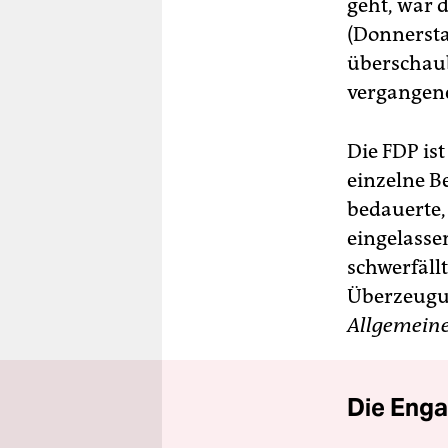
geht, war d
(Donnersta
überschaub
vergangene
Die FDP is
einzelne B
bedauerte,
eingelasse
schwerfäll
Überzeugun
Allgemeine
Die Enga