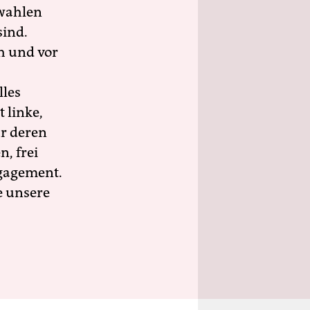
wahlen
sind.
h und vor
lles
 linke,
ür deren
n, frei
ngagement.
e unsere