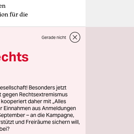
en
on für die
20 eine
Gerade nicht
 lag der
echts
stimmung,
fenweise
mit
esellschaft! Besonders jetzt
immen,
rt gegen Rechtsextremismus
z kooperiert daher mit „Alles
e ab 2020
ller Einnahmen aus Anmeldungen
enquote in
. September – an die Kampagne,
s
rstützt und Freiräume sichern will,
alten, war
bei?