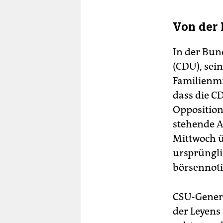
Von der 
In der Bun
(CDU), sein
Familienmi
dass die C
Opposition
stehende A
Mittwoch ü
ursprünglic
börsennoti
CSU-Genera
der Leyens