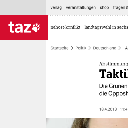
hautnavigation anspringen
hauptinhalt anspringen
footer anspringen
verlag
veranstaltungen
shop
fragen &
nahost-konflikt
landtagswahl in sach

taz zahl ich
taz zahl ich
Startseite
Politik
Deutschland
A
themen
politik
Abstimmung
Takt
öko
Die Grünen
gesellschaft
die Opposit
kultur
18.4.2013
11:4
sport