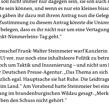
soll nicht immer nur dagegen sein, sie soll auch 
e sein können, und wenn es nur ein kleines bissc
 gäben ihr dazu mit ihrem Antrag nun die Geleg
 Zustimmung zu diesem Antrag könnte die Union
belegen, dass es ihr nicht nur um eine Vertagung
nkt-Nimmerleins-Tag geht.“
onschef Frank-Walter Steinmeier warf Kanzlerin
) vor, nur noch eine inhaltsleere Politik zu betre
och um Taktik und Inszenierung – und nicht um Po
er Deutschen Presse-Agentur. „Das Thema an sich 
zlich egal. Hauptsache sie hat Ruhe. Die Leidtra
 im Land.“ Am Vorabend hatte Steinmeier bei ein
ung im brandenburgischen Wildau gesagt: „Merke
en den Schuss nicht gehört.“