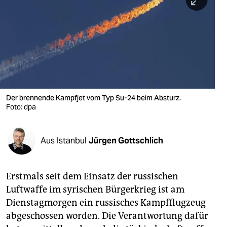
berlin
nord
wahrheit
verlag
verlag
Der brennende Kampfjet vom Typ Su-24 beim Absturz.
Foto: dpa
veranstaltungen
shop
Aus Istanbul
Jürgen Gottschlich
fragen & hilfe
unterstützen
Erstmals seit dem Einsatz der russischen
Luftwaffe im syrischen Bürgerkrieg ist am
abo
Dienstagmorgen ein russisches Kampfflugzeug
genossenschaft
abgeschossen worden. Die Verantwortung dafür