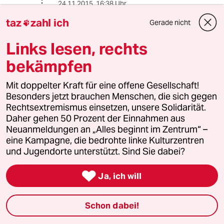
24.11.2015
,
16:38 Uhr
@Rainer B.:
taz
zahl ich
Gerade nicht

Ja. Schon seit 2012.
Links lesen, rechts
bekämpfen
Rainer B.
24.11.2015
,
20:44 Uhr
Mit doppelter Kraft für eine offene Gesellschaft!
@anteater:
Besonders jetzt brauchen Menschen, die sich gegen
Wissen die Russen das auch?
Rechtsextremismus einsetzen, unsere Solidarität.
Daher gehen 50 Prozent der Einnahmen aus
Neuanmeldungen an „Alles beginnt im Zentrum“ –
eine Kampagne, die bedrohte linke Kulturzentren
warum_denkt_keiner_nach?
W
und Jugendorte unterstützt. Sind Sie dabei?
24.11.2015
,
21:33 Uhr
@Rainer B.:

Ja, ich will
Ja. Aber es interessiert sie nicht. Es
muss sie auch nicht interessieren, da
niemand das Recht hat, seinen
Schon dabei!
Luftraum ins Nachbarland zu