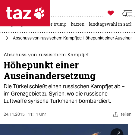

taz zahl ich
bergsteigen
usa unter trump
katzen
landtagswahl in sachs

taz zahl ich
an
Abschuss von russischem Kampfjet: Höhepunkt einer Auseinan
taz zahl ich
themen
Abschuss von russischem Kampfjet
Höhepunkt einer
politik
Auseinandersetzung
öko
Die Türkei schießt einen russischen Kampfjet ab –
im Grenzgebiet zu Syrien, wo die russische
gesellschaft
Luftwaffe syrische Turkmenen bombardiert.
kultur
24.11.2015
11:11 Uhr
teilen
sport