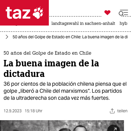

taz zahl ich
niedrigwasser
rente
landtagswahl in sachsen-anhalt
hybri

taz zahl ich
le
50 años del Golpe de Estado en Chile: La buena imagen de la di
taz zahl ich
themen
50 años del Golpe de Estado en Chile
La buena imagen de la
politik
dictadura
öko
36 por cientos de la población chilena piensa que el
golpe „liberó a Chile del marxismos“. Los partidos
gesellschaft
de la ultraderecha son cada vez más fuertes.
kultur
12.9.2023
15:18 Uhr
teilen
sport