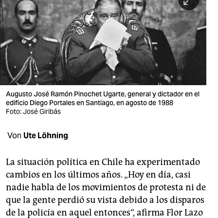
berlin
nord
wahrheit
verlag
verlag
Augusto José Ramón Pinochet Ugarte, general y dictador en el
edificio Diego Portales en Santiago, en agosto de 1988
veranstaltungen
Foto: José Giribás
shop
Von
Ute Löhning
fragen & hilfe
unterstützen
La situación política en Chile ha experimentado
cambios en los últimos años. „Hoy en día, casi
abo
nadie habla de los movimientos de protesta ni de
que la gente perdió su vista debido a los disparos
genossenschaft
de la policía en aquel entonces“, afirma Flor Lazo