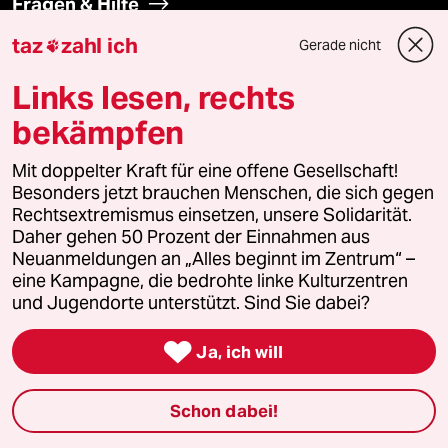
Fragen & Hilfe
taz
zahl ich
Gerade nicht

Feedback
Links lesen, rechts
Aboservice
bekämpfen
ePaper Login
Mit doppelter Kraft für eine offene Gesellschaft!
Besonders jetzt brauchen Menschen, die sich gegen
Downloads für Abonnierende
Rechtsextremismus einsetzen, unsere Solidarität.
Daher gehen 50 Prozent der Einnahmen aus
Neuanmeldungen an „Alles beginnt im Zentrum“ –
eine Kampagne, die bedrohte linke Kulturzentren
und Jugendorte unterstützt. Sind Sie dabei?
© 2026 taz Verlags und Vertriebs GmbH
Alle Rechte vorbehalten. Bei rechtlichen Fragen oder für Genehmigungen
wenden Sie sich bitte an
lizenzen@taz.de

Ja, ich will
Feedback
Redaktionsstatut
Kommune-Richtlinien
KI-
Schon dabei!
Leitlinie
Informant
Datenschutz
Impressum
AGB