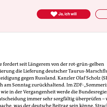

Ja, ich will
e fordert seit Längerem von der rot-grün-gelben
erung die Lieferung deutscher Taurus-Marschfl
rteidigung gegen Russland. Kanzler Olaf Scholz (S
ich am Sonntag zurückhaltend. Im ZDF-„Sommeri
so wie in der Vergangenheit werde die Bundesregi
ntscheidung immer sehr sorgfältig überprüfen – 
ache, was der deutsche Beitrag sein könne. Strac