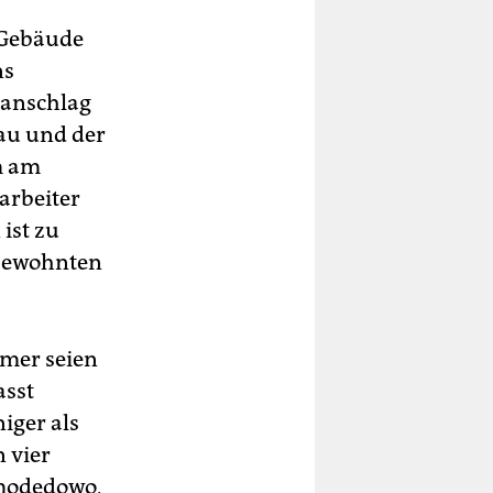
 Gebäude
ns
ranschlag
au und der
m am
tarbeiter
 ist zu
 bewohnten
mmer seien
asst
iger als
 vier
modedowo,