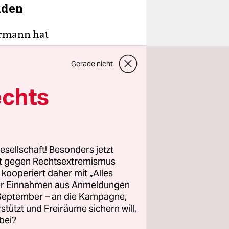
iden
ermann hat
ur
Gerade nicht
n“: „Wir
echts
raine müsse
mann
erben,
esellschaft! Besonders jetzt
uben.
rt gegen Rechtsextremismus
z kooperiert daher mit „Alles
ller Einnahmen aus Anmeldungen
. September – an die Kampagne,
rstützt und Freiräume sichern will,
bei?