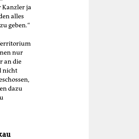
 Kanzler ja
den alles
 zu geben.“
Territorium
hnen nur
r an die
 nicht
eschossen,
ten dazu
zu
kau