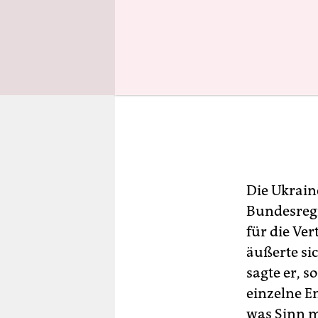
Die Ukrain
Bundesregi
für die Ve
äußerte s
sagte er, 
einzelne E
was Sinn m