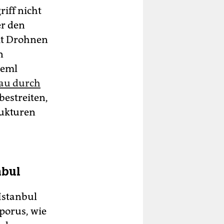
iff nicht
er den
mit Drohnen
n
reml
au durch
bestreiten,
rukturen
nbul
Istanbul
porus, wie