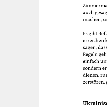
Zimmermann
auch gesagt
machen, um 
Es gibt Be
erreichen 
sagen, das
Regeln geh
einfach un
sondern er
dienen, ru
zerstören.
Ukrainis