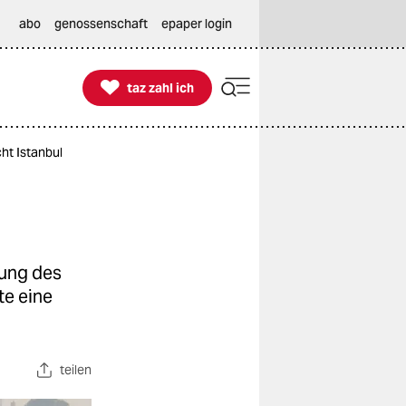
abo
genossenschaft
epaper login

taz zahl ich
taz zahl ich
ht Istanbul
rung des
te eine
teilen