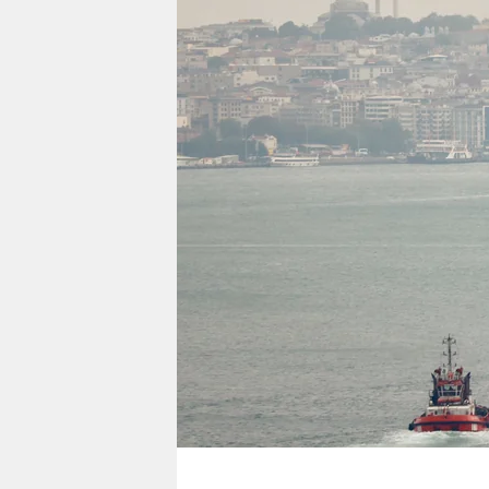
berlin
nord
wahrheit
verlag
verlag
veranstaltungen
shop
fragen & hilfe
unterstützen
abo
genossenschaft