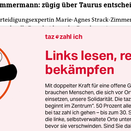
immermann: zügig über Taurus entsche
erteidigungsexpertin Marie-Agnes Strack-Zimm
ine schnelle Entscheidung der Bundesregierung z
taz
zahl ich
von Taurus-Marschflugkörpern an die Ukraine

hen. Sie sagte am Freitag im ARD-„Morgenmagazi
Links lesen, r
n, und wir müssen schnell entscheiden.“ Die Uk
hflugkörper schnell bekommen. Strack-Zimmer
bekämpfen
daran, dass in der Ukraine jeden Tag Menschen st
schleppt und Frauen vergewaltigt würden. Eine
Mit doppelter Kraft für eine offene G
e Diskussion könne man sich deshalb nicht erla
brauchen Menschen, die sich vor O
einsetzen, unsere Solidarität. Die ta
beginnt im Zentrum“. 50 Prozent a
bei taz zahl ich gehen – bis zum 30
die linke, selbstverwaltete Orte unte
bevor sie verschwinden. Sind Sie da