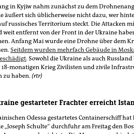
ung in Kyjiw nahm zunächst zu dem Drohnenangr
ie äußert sich üblicherweise nicht dazu, wer hint
auf russisches Territorium steckt. Die Attacken 
d weit entfernt von der Front in der Ukraine habe
n. Anfang Mai wurde eine Drohne über dem K
sen.
Seitdem wurden mehrfach Gebäude in Mosk
eschädigt
. Sowohl die Ukraine als auch Russland 
 18-monatigen Krieg Zivilisten und zivile Infrast
n zu haben.
(rtr)
raine gestarteter Frachter erreicht Ista
ainischen Odessa gestartetes Containerschiff hat 
Die „Joseph Schulte“ durchfuhr am Freitag den Bos