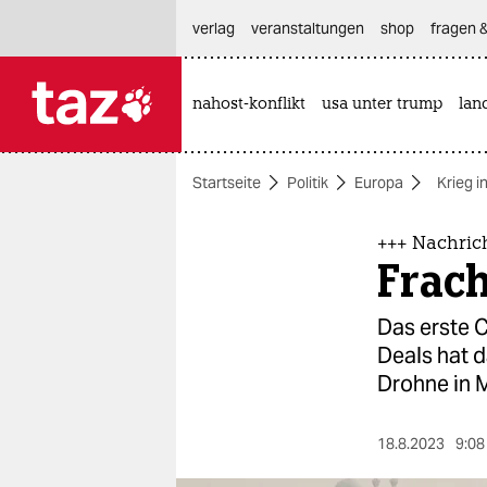
hautnavigation anspringen
hauptinhalt anspringen
footer anspringen
verlag
veranstaltungen
shop
fragen &
nahost-konflikt
usa unter trump
lan

taz zahl ich
taz zahl ich
Startseite
Politik
Europa
Krieg i
themen
politik
+++ Nachric
Frach
öko
Das erste C
gesellschaft
Deals hat 
Drohne in 
kultur
sport
18.8.2023
9:08