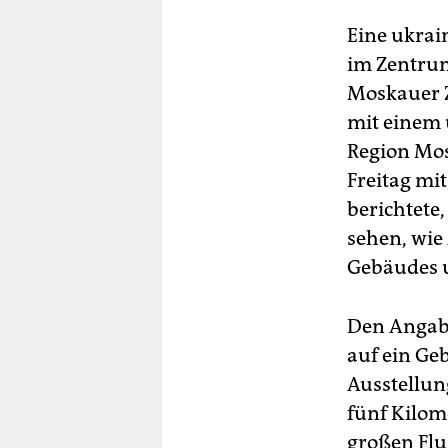
Eine ukrai
im Zentru
Moskauer Z
mit einem 
Region Mos
Freitag mit
berichtete,
sehen, wie
Gebäudes 
Den Angabe
auf ein Ge
Ausstellun
fünf Kilom
großen Fl