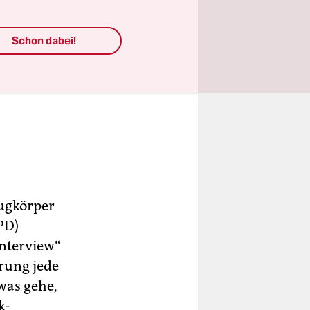
Schon dabei!
ugkörper
PD)
nterview“
erung jede
was gehe,
k-