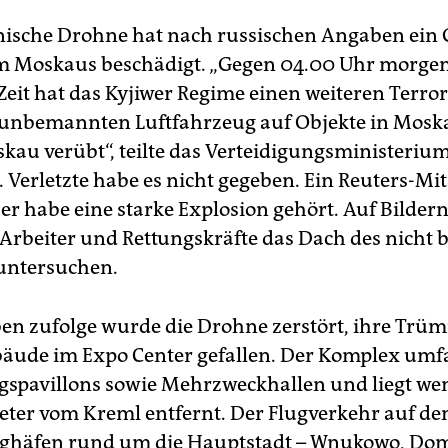
nische Drohne hat nach russischen Angaben ein
m Moskaus beschädigt. „Gegen 04.00 Uhr morge
eit hat das Kyjiwer Regime einen weiteren Terro
unbemannten Luftfahrzeug auf Objekte in Mosk
kau verübt“, teilte das Verteidigungsministeriu
. Verletzte habe es nicht gegeben. Ein Reuters-Mi
 er habe eine starke Explosion gehört. Auf Bildern
 Arbeiter und Rettungskräfte das Dach des nicht
untersuchen.
n zufolge wurde die Drohne zerstört, ihre Trü
bäude im Expo Center gefallen. Der Komplex umf
gspavillons sowie Mehrzweckhallen und liegt wen
eter vom Kreml entfernt. Der Flugverkehr auf den
ughäfen rund um die Hauptstadt – Wnukowo, Do