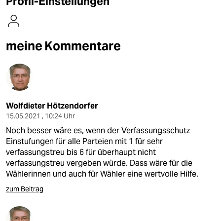
Profil-Einstellungen
berlin
nord
meine Kommentare
wahrheit
verlag
verlag
Wolfdieter Hötzendorfer
veranstaltungen
15.05.2021 , 10:24 Uhr
shop
Noch besser wäre es, wenn der Verfassungsschutz
Einstufungen für alle Parteien mit 1 für sehr
fragen & hilfe
verfassungstreu bis 6 für überhaupt nicht
verfassungstreu vergeben würde. Dass wäre für die
unterstützen
Wählerinnen und auch für Wähler eine wertvolle Hilfe.
abo
zum Beitrag
genossenschaft