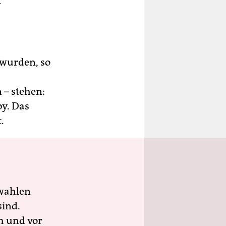
-
 wurden, so
 – stehen:
by. Das
.
wahlen
sind.
h und vor