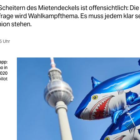
heitern des Mietendeckels ist offensichtlich: Die
age wird Wahlkampfthema. Es muss jedem klar se
ion stehen.
5 Uhr
app:
o in
2020
illot