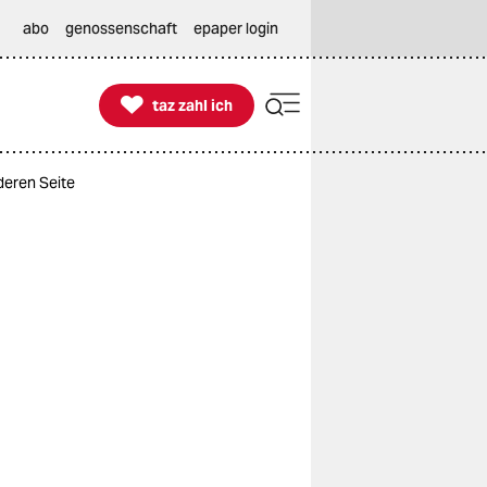
abo
genossenschaft
epaper login

taz zahl ich
taz zahl ich
deren Seite
e