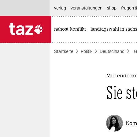
hautnavigation anspringen
hauptinhalt anspringen
footer anspringen
verlag
veranstaltungen
shop
fragen &
nahost-konflikt
landtagswahl in sach

taz zahl ich
taz zahl ich
Startseite
Politik
Deutschland
G
themen
politik
Mietendecke
öko
Sie s
gesellschaft
kultur
Kom
sport