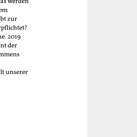
 Das werden
vom
bt zur
pflichtet?
he. 2019
nt der
kommens
t unserer