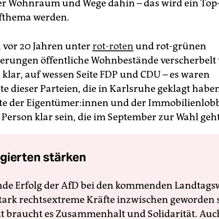
r Wohnraum und Wege dahin – das wird ein Top
thema werden.
vor 20 Jahren unter
rot-roten
und rot-grünen
erungen öffentliche Wohnbestände verscherbelt
h klar, auf wessen Seite FDP und CDU – es waren
e dieser Parteien, die in Karlsruhe geklagt haben
te der Ei­gen­tü­me­r:in­nen und der Immobilienlob
r Person klar sein, die im September zur Wahl geht
gierten stärken
nde Erfolg der AfD bei den kommenden Landtags
 stark rechtsextreme Kräfte inzwischen geworden 
zt braucht es Zusammenhalt und Solidarität. Auc