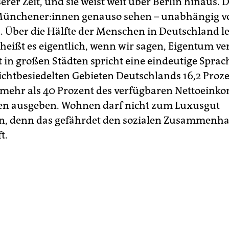
erer Zeit, und sie weist weit über Berlin hinaus.
 Mün­che­ne­r:in­nen genauso sehen – unabhängig 
. Über die Hälfte der Menschen in Deutschland le
heißt es eigentlich, wenn wir sagen, Eigentum ver
t in großen Städten spricht eine eindeutige Sprac
ichtbesiedelten Gebieten Deutschlands 16,2 Proze
mehr als 40 Prozent des verfügbaren Nettoein
en ausgeben. Wohnen darf nicht zum Luxusgut
, denn das gefährdet den sozialen Zusammenhal
t.