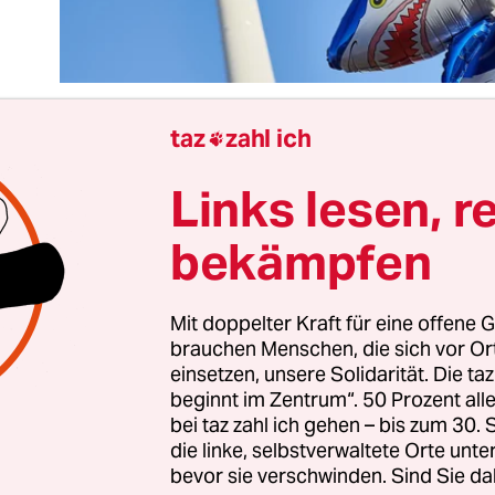
taz
zahl ich

Links lesen, r
 Bundesverfassungsgericht hat
den Berliner Miet
kippt
. Für Mieter:innen, das sind über 80 Prozent
bekämpfen
ptstadt, ist das eine schlechte Nachricht. Für je
h den Mietendeckel absenkt wurde, stehen nun 
ngen an.
Mit doppelter Kraft für eine offene G
brauchen Menschen, die sich vor O
einsetzen, unsere Solidarität. Die ta
deckel war ein Wagnis mit ungewissem Ausgang, 
beginnt im Zentrum“. 50 Prozent a
rtes Experiment. Er war der Versuch, in einem k
bei taz zahl ich gehen – bis zum 30
 geworden Mietmarkt die Reißleine zu ziehen. Un
die linke, selbstverwaltete Orte unte
bevor sie verschwinden. Sind Sie da
eaktion darauf zu werten, dass auf Bundesebene 