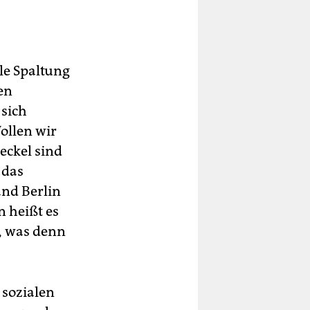
ale Spaltung
en
 sich
ollen wir
eckel sind
 das
and Berlin
 heißt es
n, was denn
 sozialen