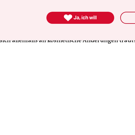
st. Dass überhaupt das Einfrieren von Mieten über
 Zeitraum und das Festlegen einer Mietobergrenz

Ja, ich will
chritt gelabelt wird, zeigt nur, wie asozial die
age von manchen beantwortet wird. Wer will s
e sich allenfalls an kosmetische Änderungen traut