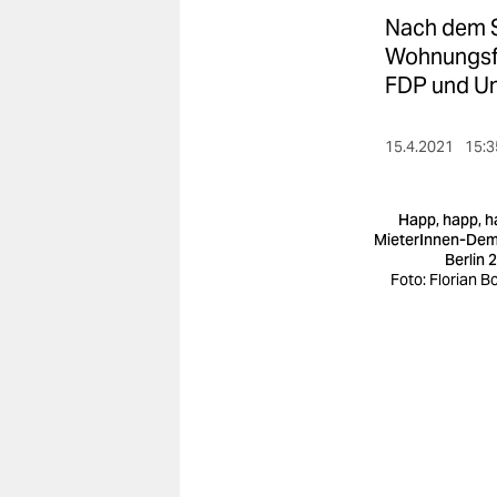
berlin
Nach dem Sc
nord
Wohnungsfr
FDP und Un
wahrheit
verlag
15.4.2021
15:3
verlag
Happ, happ, h
veranstaltungen
MieterInnen-Dem
Berlin 
Foto: Florian Bo
shop
fragen & hilfe
unterstützen
abo
genossenschaft