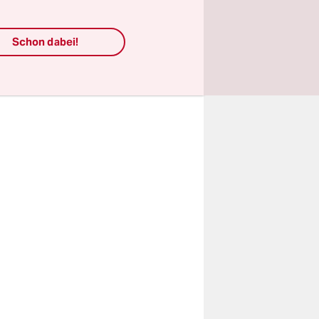
 einen
e als
Schon dabei!
chon eine
?