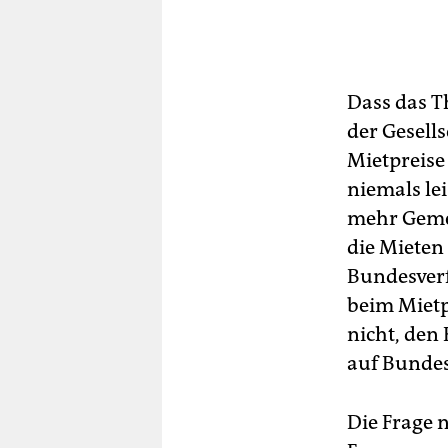
Dass das Th
der Gesells
Mietpreise 
niemals le
mehr Gemei
die Mieten
Bundesverf
beim Mietp
nicht, den
auf Bundes
Die Frage 