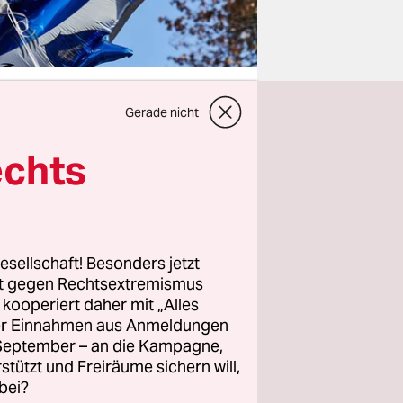
Gerade nicht
echts
endeckel
 in der
ne, deren
happige
esellschaft! Besonders jetzt
rt gegen Rechtsextremismus
z kooperiert daher mit „Alles
ein sozial
ller Einnahmen aus Anmeldungen
omplett
. September – an die Kampagne,
d er ist
rstützt und Freiräume sichern will,
bei?
zu wenig