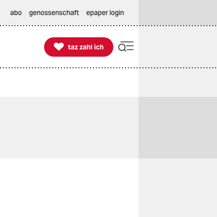
abo
genossenschaft
epaper login

taz zahl ich
taz zahl ich