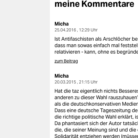
berlin
meine Kommentare
nord
Micha
wahrheit
25.04.2016 , 12:29 Uhr
Ist Antifaschisten als Arschlöcher 
verlag
dass man sowas einfach mal festste
relativieren - kann, ohne es begründ
verlag
zum Beitrag
veranstaltungen
Micha
shop
20.03.2015 , 21:15 Uhr
fragen & hilfe
Hat die taz eigentlich nichts Bessere
anderen zu dieser Wahl rauszuhauen?
unterstützen
als die deutschkonservativen Medie
Dass eine deutsche Tageszeitung den
abo
die richtige politische Wahl erklärt, 
Da phantasiert sich der Autor tatsäch
genossenschaft
die, die seiner Meinung sind und die 
Solidarität entziehen werden (müssen)