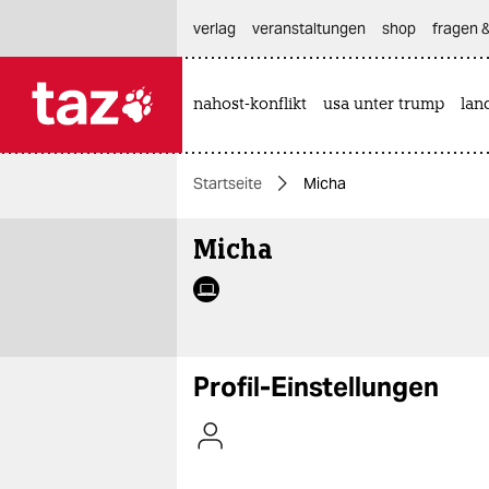
hautnavigation anspringen
hauptinhalt anspringen
footer anspringen
verlag
veranstaltungen
shop
fragen &
nahost-konflikt
usa unter trump
lan

taz zahl ich
taz zahl ich
Startseite
Micha
themen
Micha
politik
öko
gesellschaft
Profil-Einstellungen
kultur
sport