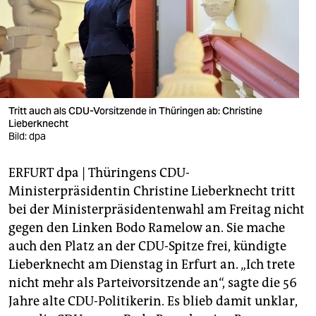
berlin
nord
wahrheit
verlag
Tritt auch als CDU-Vorsitzende in Thüringen ab: Christine
verlag
Lieberknecht
Bild: dpa
veranstaltungen
ERFURT dpa | Thüringens CDU-
shop
Ministerpräsidentin Christine Lieberknecht tritt
fragen & hilfe
bei der Ministerpräsidentenwahl am Freitag nicht
gegen den Linken Bodo Ramelow an. Sie mache
unterstützen
auch den Platz an der CDU-Spitze frei, kündigte
abo
Lieberknecht am Dienstag in Erfurt an. „Ich trete
nicht mehr als Parteivorsitzende an“, sagte die 56
genossenschaft
Jahre alte CDU-Politikerin. Es blieb damit unklar,