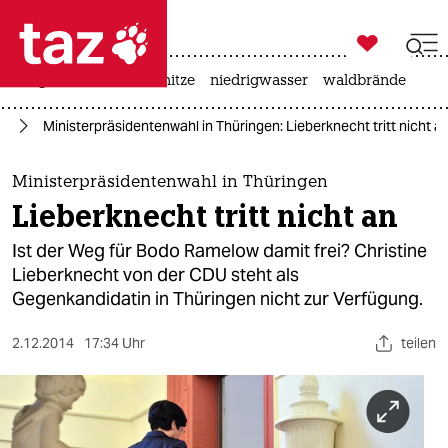

taz zahl ich
krieg in der ukraine
hitze
niedrigwasser
waldbrände

taz zahl ich
en
Ministerpräsidentenwahl in Thüringen: Lieberknecht tritt nicht a
taz zahl ich
themen
Ministerpräsidentenwahl in Thüringen
Lieberknecht tritt nicht an
politik
Ist der Weg für Bodo Ramelow damit frei? Christine
öko
Lieberknecht von der CDU steht als
Gegenkandidatin in Thüringen nicht zur Verfügung.
gesellschaft
2.12.2014
17:34 Uhr
teilen
kultur
sport