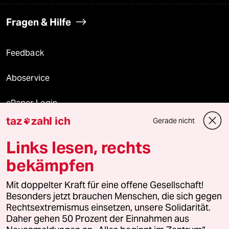
Fragen & Hilfe
Feedback
Aboservice
ePaper Login
taz
zahl ich
Gerade nicht

Downloads für Abonnierende
Links lesen, rechts
bekämpfen
© 2026 taz Verlags und Vertriebs GmbH
Mit doppelter Kraft für eine offene Gesellschaft!
Alle Rechte vorbehalten. Bei rechtlichen Fragen oder für Genehmigungen
wenden Sie sich bitte an
lizenzen@taz.de
Besonders jetzt brauchen Menschen, die sich gegen
Rechtsextremismus einsetzen, unsere Solidarität.
Daher gehen 50 Prozent der Einnahmen aus
Feedback
Redaktionsstatut
Kommune-Richtlinien
KI-