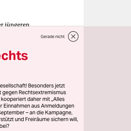
ner jüngeren
ar
Gerade nicht
solches
echts
e sind vor
rust ab,
chaften zu
esellschaft! Besonders jetzt
rt gegen Rechtsextremismus
gie.
z kooperiert daher mit „Alles
ller Einnahmen aus Anmeldungen
. September – an die Kampagne,
rstützt und Freiräume sichern will,
bei?