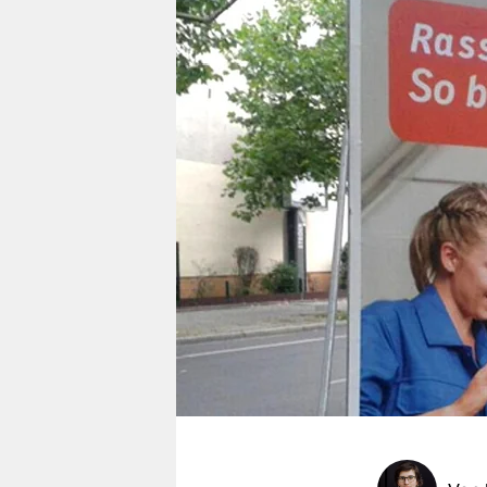
berlin
nord
wahrheit
verlag
verlag
veranstaltungen
shop
fragen & hilfe
unterstützen
abo
genossenschaft