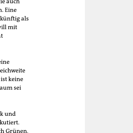
sie auch
n. Eine
ukünftig als
ill mit
ht
eine
Reichweite
ist keine
Raum sei
ok und
kutiert.
ach Grünen,