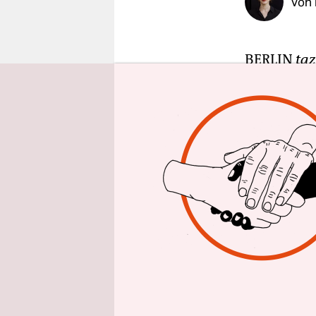
Von
epaper login
BERLIN
taz
Kollegin a
YouPorn.“ S
Plakat aufg
Vampirzähn
Kreativität 
manche nut
verbreiten.