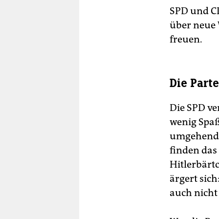
SPD und CD
über neue 
freuen.
Die Part
Die SPD ve
wenig Spaß
umgehend e
finden das 
Hitlerbärt
ärgert sich
auch nicht 