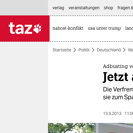
hautnavigation anspringen
hauptinhalt anspringen
footer anspringen
verlag
veranstaltungen
shop
fragen &
nahost-konflikt
usa unter trump
lan

taz zahl ich
taz zahl ich
Startseite
Politik
Deutschland
Wa
themen
politik
Adbusting v
Jetzt
öko
Die Verfre
gesellschaft
sie zum Sp
kultur
13.9.2013
11:0
sport