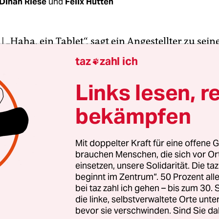
Dinah Riese
und
Felix Hütten
| „Haha, ein Tablet“, sagt ein Angestellter zu sei
uf einem CDU-Wahlplakat. „Tolles Ding. Kann sog
taz
zahl ich

chwer vorstellbar, dass die CDU tatsächlich ein 
estellt hat.
Links lesen, r
bekämpfen
e, Hitlerbärte, verfremdete Slogans –
Wahlplakat
nicht gefeit.
Viele lassen mit dem Filzstift ihren F
zen ihre künstlerische Ader, um politische Bots
Mit doppelter Kraft für eine offene G
brauchen Menschen, die sich vor O
 Hinter einigen Neuinterpretationen steckt Strate
einsetzen, unsere Solidarität. Die ta
beginnt im Zentrum“. 50 Prozent a
bei taz zahl ich gehen – bis zum 30
die linke, selbstverwaltete Orte unte
bevor sie verschwinden. Sind Sie da