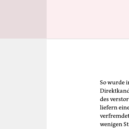
So wurde i
Direktkand
des verstor
liefern ein
verfremdet
wenigen St