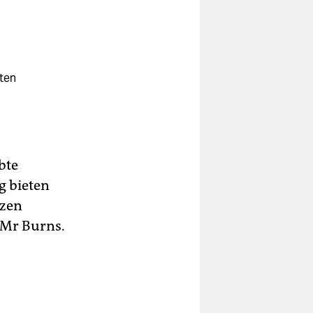
ten
bte
g bieten
tzen
 Mr Burns.