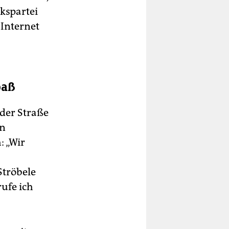
kspartei
Internet
paß
der Straße
en
: „Wir
Ströbele
rufe ich