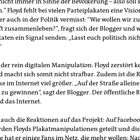
nicht immer in Sinne der Bevölkerung – also soll 
n.” Floyd fehlt bei vielen Parteiplakaten eine Visio
 er auch in der Politik vermisst: “Wie wollen wir z
ft zusammenleben?”, fragt sich der Blogger und w
aten ein Signal senden: „Lasst euch politisch nic
“
 der rein digitalen Manipulation: Floyd zerstört k
d macht sich somit nicht strafbar. Zudem ist die 
e im Internet viel größer. „Auf der Straße alleine 
zu gewinnen“, sagt der Blogger. Der öffentliche 
 das Internet.
 auch die Reaktionen auf das Projekt: Auf Facebo
rden Floyds Plakatmanipulationen geteilt und dis
le hat er einige Fans im Netz, die mehr wollen: N