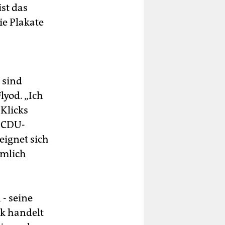
st das
ie Plakate
 sind
lyod. „Ich
Klicks
n CDU-
eignet sich
emlich
- seine
ik handelt