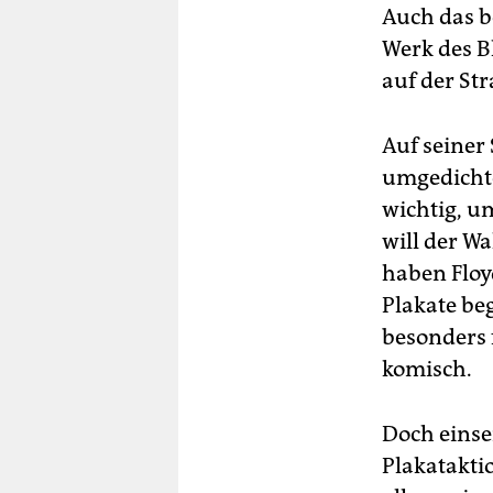
Auch das b
Werk des Bl
auf der St
Auf seiner 
umgedichte
wichtig, um
will der W
haben Floy
Plakate be
besonders f
komisch.
Doch einse
Plakataktio