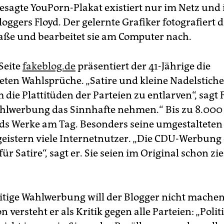
esagte YouPorn-Plakat existiert nur im Netz und i
oggers Floyd. Der gelernte Grafiker fotografiert d
raße und bearbeitet sie am Computer nach.
Seite
fakeblog.de
präsentiert der 41-Jährige die
ten Wahlsprüche. „Satire und kleine Nadelstiche
 die Plattitüden der Parteien zu entlarven“, sagt F
ahlwerbung das Sinnhafte nehmen.“ Bis zu 8.000 
ds Werke am Tag. Besonders seine umgestaltete
geistern viele Internetnutzer. „Die CDU-Werbung 
ür Satire“, sagt er. Sie seien im Original schon zi
itige Wahlwerbung will der Blogger nicht machen 
n versteht er als Kritik gegen alle Parteien: „Polit