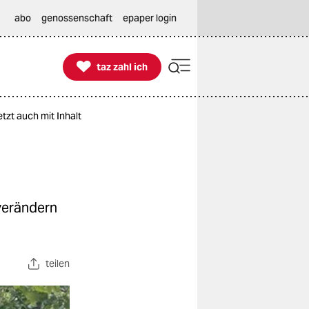
abo
genossenschaft
epaper login

taz zahl ich
taz zahl ich
tzt auch mit Inhalt
verändern
teilen