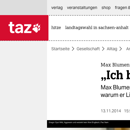
hautnavigation anspringen
hauptinhalt anspringen
footer anspringen
verlag
veranstaltungen
shop
fragen &
hitze
landtagswahl in sachsen-anhalt

taz zahl ich
taz zahl ich
Startseite
Gesellschaft
Alltag
A
themen
politik
Max Blument
„Ich 
öko
Max Blument
gesellschaft
warum er L
kultur
13.11.2014
15:
sport