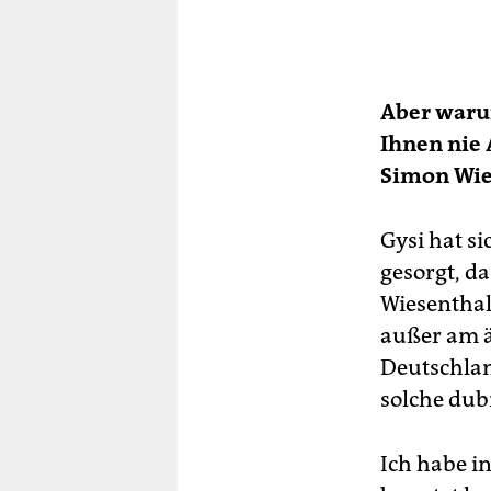
Aber warum
Ihnen nie
Simon Wies
Gysi hat s
gesorgt, da
Wiesentha
außer am ä
Deutschland
solche dub
Ich habe i