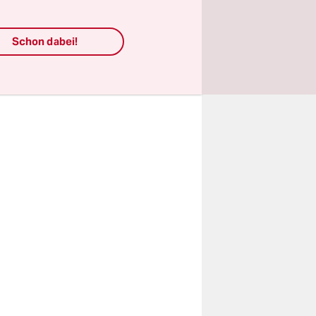
worfen
Schon dabei!
a. Da hieß
ar nicht