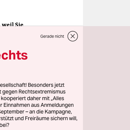
 weil Sie
 das Video
Gerade nicht
echts
ber ich
n. Mir war
hen
ine Seite
esellschaft! Besonders jetzt
rt gegen Rechtsextremismus
tung
z kooperiert daher mit „Alles
 mit mir zu
ller Einnahmen aus Anmeldungen
. September – an die Kampagne,
rstützt und Freiräume sichern will,
bei?
?