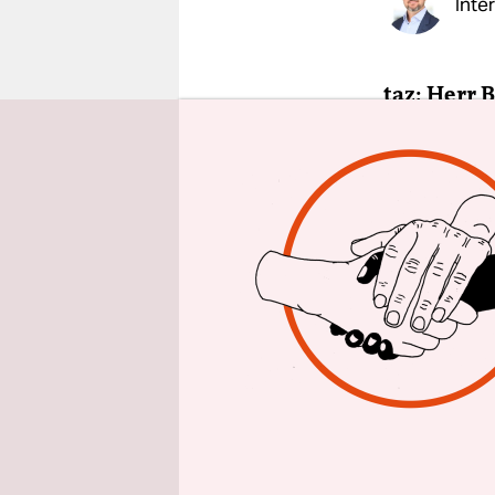
Inte
epaper login
taz: Herr 
Gregor Gys
ins Intern
Max Blume
habe kein 
klar, dass
würden. Ic
der Geschic
angerufen,
sprechen.
Verhält ma