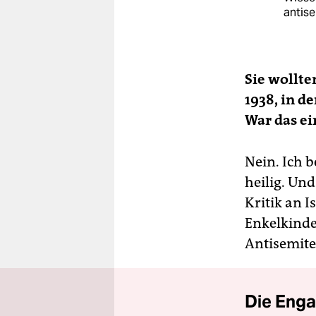
antis
Sie wollt
1938, in d
War das ei
Nein. Ich 
heilig. Un
Kritik an 
Enkelkinde
Antisemite
Die Enga