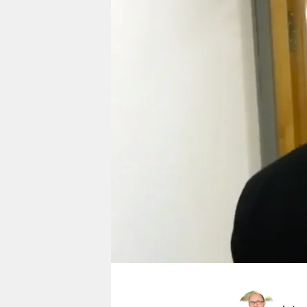
berlin
nord
wahrheit
verlag
verlag
veranstaltungen
shop
fragen & hilfe
unterstützen
abo
genossenschaft