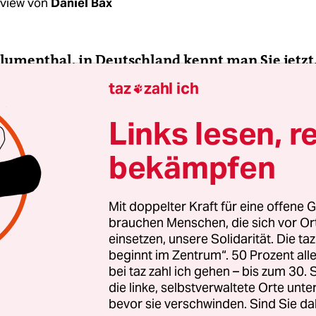
rview von
Daniel Bax
Blumenthal, in Deutschland kennt man Sie jetzt,
i auf dem Weg zur Toilette bedrängt haben und
taz
zahl ich

et landete. Was sollte das?
Links lesen, r
nthal:
Ich habe das Video nicht veröffentlicht. A
bekämpfen
Problem damit und kann die Konsequenzen trage
 konservative Medien mir daraus einen Strick dre
h wundere mich nur, dass kaum ein Journalist me
Mit doppelter Kraft für eine offene G
brauchen Menschen, die sich vor O
hte hören wollte. Ich habe sogar bei der
Bild
-Zei
einsetzen, unsere Solidarität. Die ta
 aber der zuständige Redakteur hat es abgelehnt,
beginnt im Zentrum“. 50 Prozent a
bei taz zahl ich gehen – bis zum 30
die linke, selbstverwaltete Orte unte
bevor sie verschwinden. Sind Sie da
n sich so im Bundestag, wie Sie es getan haben