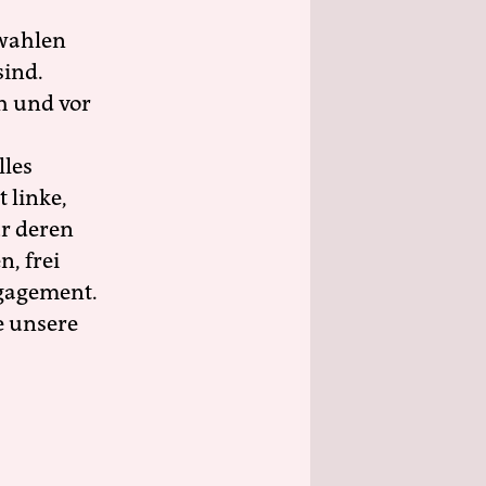
wahlen
sind.
h und vor
lles
 linke,
ür deren
n, frei
ngagement.
e unsere