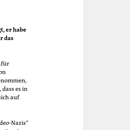
t, er habe
r das
afür
mon
 genommen,
 dass es in
sich auf
udeo-Nazis“