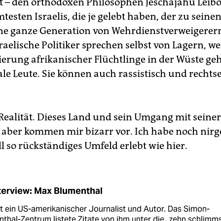
t – den orthodoxen Philosophen Jeschajahu Leibo
esten Israelis, die je gelebt haben, der zu seine
eine ganze Generation von Wehrdienstverweigerern
raelische Politiker sprechen selbst von Lagern, 
ierung afrikanischer Flüchtlinge in der Wüste geh
le Leute. Sie können auch rassistisch und recht
 Realität. Dieses Land und sein Umgang mit seiner
 aber kommen mir bizarr vor. Ich habe noch nir
ll so rückständiges Umfeld erlebt wie hier.
terview: Max Blumenthal
ist ein US-amerikanischer Journalist und Autor. Das Simon-
thal-Zentrum listete Zitate von ihm unter die „zehn schlimm