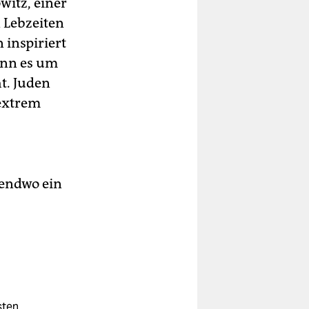
witz, einer
n Lebzeiten
 inspiriert
wenn es um
t. Juden
sextrem
gendwo ein
sten