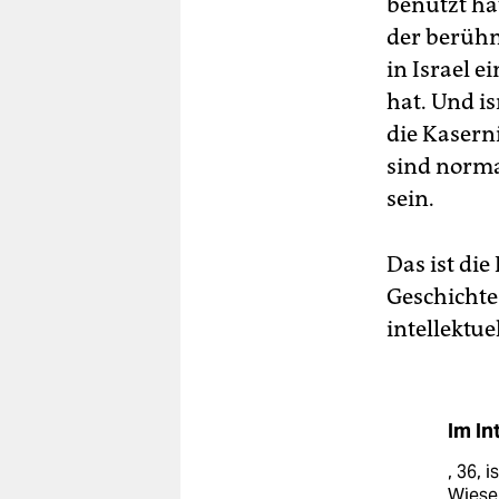
benutzt ha
der berühmt
in Israel 
hat. Und is
die Kasern
sind norma
sein.
Das ist die
Geschichte
intellektue
Im In
, 36, 
Wiesen