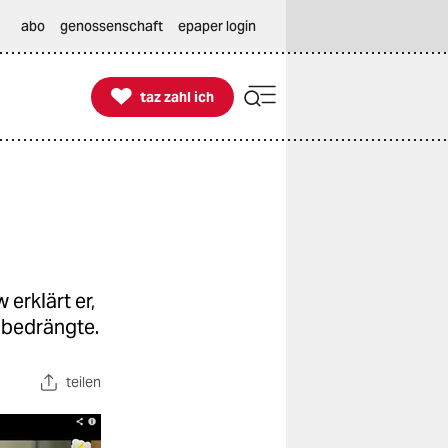
abo
genossenschaft
epaper login

taz zahl ich
taz zahl ich
 erklärt er,
 bedrängte.
teilen