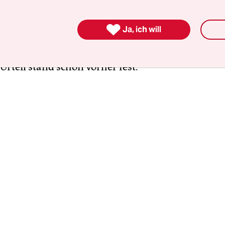
an reagieren, wenn einem Antisemitismus vorge

Ja, ich will
bin empört. Das erinnert mich an die McCarthy-Är
u bist Kommunist. Eine Verteidigung wollte man g
Urteil stand schon vorher fest.