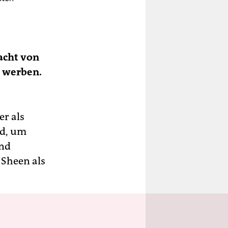
acht von
s werben.
er als
rd, um
und
 Sheen als