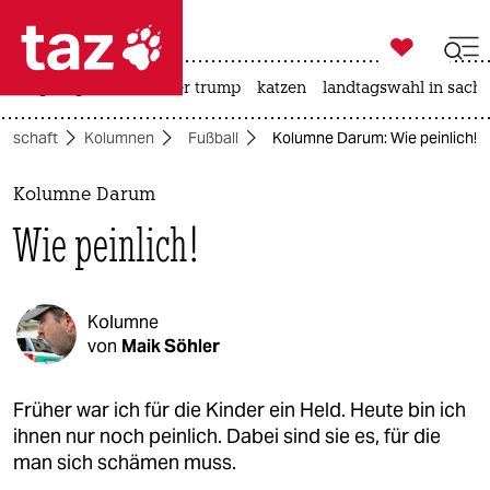

taz zahl ich
bergsteigen
usa unter trump
katzen
landtagswahl in sachs

taz zahl ich
llschaft
Kolumnen
Fußball
Kolumne Darum: Wie peinlich!
taz zahl ich
themen
Kolumne Darum
Wie peinlich!
politik
öko
Kolumne
gesellschaft
von
Maik Söhler
kultur
Früher war ich für die Kinder ein Held. Heute bin ich
ihnen nur noch peinlich. Dabei sind sie es, für die
sport
man sich schämen muss.