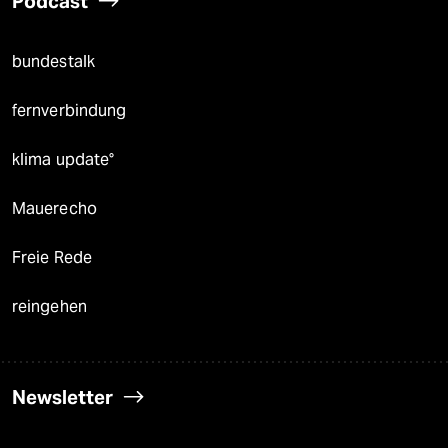
Podcast
bundestalk
fernverbindung
klima update°
Mauerecho
Freie Rede
reingehen
Newsletter