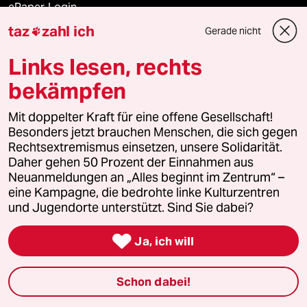
ePaper Login
taz
zahl ich
Gerade nicht

Downloads für Abonnierende
Links lesen, rechts
bekämpfen
© 2026 taz Verlags und Vertriebs GmbH
Mit doppelter Kraft für eine offene Gesellschaft!
Alle Rechte vorbehalten. Bei rechtlichen Fragen oder für Genehmigungen
wenden Sie sich bitte an
lizenzen@taz.de
Besonders jetzt brauchen Menschen, die sich gegen
Rechtsextremismus einsetzen, unsere Solidarität.
Daher gehen 50 Prozent der Einnahmen aus
Feedback
Redaktionsstatut
Kommune-Richtlinien
KI-
Neuanmeldungen an „Alles beginnt im Zentrum“ –
eine Kampagne, die bedrohte linke Kulturzentren
Leitlinie
Informant
Datenschutz
Impressum
AGB
und Jugendorte unterstützt. Sind Sie dabei?
Seitenwende
Einwilligungen widerrufen (Ads)

Ja, ich will
Schon dabei!