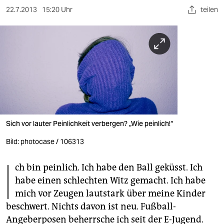
berlin
22.7.2013
15:20 Uhr
teilen
nord
wahrheit
verlag
verlag
veranstaltungen
Sich vor lauter Peinlichkeit verbergen? „Wie peinlich!“
shop
Bild: photocase / 106313
fragen & hilfe
I
unterstützen
ch bin peinlich. Ich habe den Ball geküsst. Ich
habe einen schlechten Witz gemacht. Ich habe
abo
mich vor Zeugen lautstark über meine Kinder
beschwert. Nichts davon ist neu. Fußball-
genossenschaft
Angeberposen beherrsche ich seit der E-Jugend.