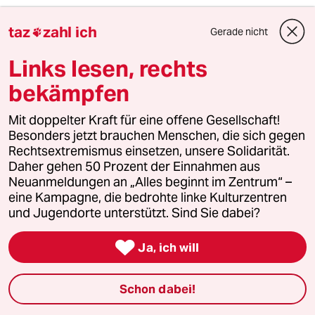
taz
zahl ich
Gast
G
Gerade nicht

31.07.2013
,
13:28 Uhr
Links lesen, rechts
Es ist angemessen, dass Verstöße gegen die
Promotionsordnung nicht verjähren, weil das
bekämpfen
Risiko aufzufliegen (zumindest damals)
verschwindend gering war. Würden
Mit doppelter Kraft für eine offene Gesellschaft!
Dissertation anständig überprüft, könnte man
Besonders jetzt brauchen Menschen, die sich gegen
über Verjährungsfristen nachdenken.
Rechtsextremismus einsetzen, unsere Solidarität.
Daher gehen 50 Prozent der Einnahmen aus
Neuanmeldungen an „Alles beginnt im Zentrum“ –
eine Kampagne, die bedrohte linke Kulturzentren
steve
S
und Jugendorte unterstützt. Sind Sie dabei?
31.07.2013
,
13:16 Uhr
Anstatt zu schummeln, sollten Leute die

Ja, ich will
unbedingt einen Doktortitel haben wollen, sich
einen kirchlichen Ehrendoktortitel zulegen.
Beispielsweise auf www.title-town.eu oder bei
Schon dabei!
ähnlichen Institutionen. Die sind wenigstens
legal und werden einem nicht aberkannt!