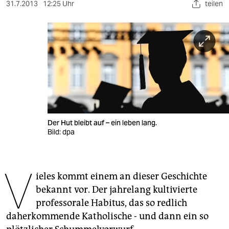
berlin
31.7.2013
12:25 Uhr
teilen
nord
wahrheit
verlag
verlag
veranstaltungen
Der Hut bleibt auf – ein leben lang.
shop
Bild: dpa
fragen & hilfe
V
unterstützen
ieles kommt einem an dieser Geschichte
bekannt vor. Der jahrelang kultivierte
abo
professorale Habitus, das so redlich
genossenschaft
daherkommende Katholische - und dann ein so