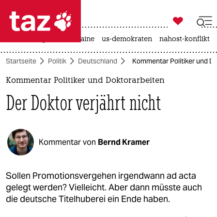

taz zahl ich
hitze
krieg in der ukraine
us-demokraten
nahost-konflikt

taz zahl ich
Startseite
Politik
Deutschland
Kommentar Politiker und Dok
taz zahl ich
Kommentar Politiker und Doktorarbeiten
themen
Der Doktor verjährt nicht
politik
öko
Kommentar von
Bernd Kramer
gesellschaft
kultur
Sollen Promotionsvergehen irgendwann ad acta
gelegt werden? Vielleicht. Aber dann müsste auch
sport
die deutsche Titelhuberei ein Ende haben.