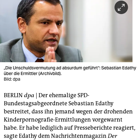
berlin
nord
wahrheit
verlag
verlag
veranstaltungen
„Die Unschuldsvermutung ad absurdum geführt“: Sebastian Edathy
über die Ermittler (Archivbild).
shop
Bild: dpa
fragen & hilfe
BERLIN
dpa
| Der ehemalige SPD-
Bundestagsabgeordnete Sebastian Edathy
unterstützen
bestreitet, dass ihn jemand wegen der drohenden
abo
Kinderpornografie-Ermittlungen vorgewarnt
habe. Er habe lediglich auf Presseberichte reagiert,
genossenschaft
sagte Edathy dem Nachrichtenmagazin
Der