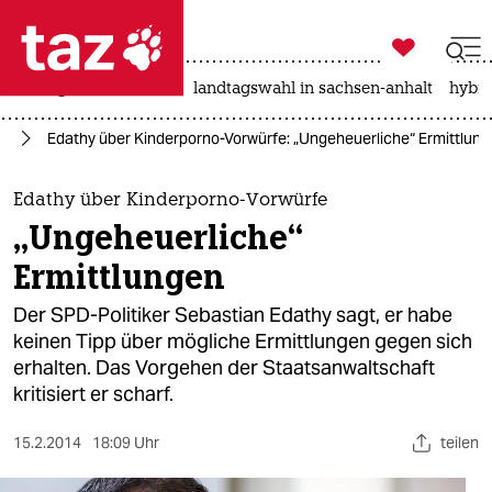

taz zahl ich
niedrigwasser
rente
landtagswahl in sachsen-anhalt
hybri

taz zahl ich
nd
Edathy über Kinderporno-Vorwürfe: „Ungeheuerliche“ Ermittlun
taz zahl ich
themen
Edathy über Kinderporno-Vorwürfe
„Ungeheuerliche“
politik
Ermittlungen
öko
Der SPD-Politiker Sebastian Edathy sagt, er habe
keinen Tipp über mögliche Ermittlungen gegen sich
gesellschaft
erhalten. Das Vorgehen der Staatsanwaltschaft
kritisiert er scharf.
kultur
sport
15.2.2014
18:09 Uhr
teilen