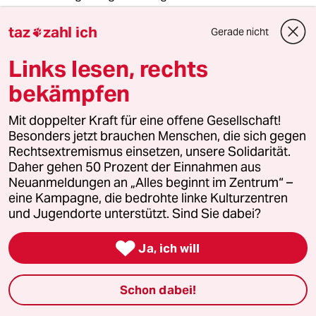
In der gegenwärtig derart aufgeladenen
taz
zahl ich
Gerade nicht

Atmosphäre - wenn es um Pädophilie im
weitesten Sinn geht - finde ich die Reaktionen
Links lesen, rechts
sowohl Friedrichs als auch der SPD Spitze
bekämpfen
durchaus verständlich, wenn auch juristisch
nicht in Ordnung.
Mit doppelter Kraft für eine offene Gesellschaft!
Man mag das Betrachten von Videos nackter
Besonders jetzt brauchen Menschen, die sich gegen
Knaben als unmoralisch verdammen, ein
Rechtsextremismus einsetzen, unsere Solidarität.
Straftatbestand ist es nicht. Es gibt vieles, was
Daher gehen 50 Prozent der Einnahmen aus
moralisch verachtenswert ist, ohne dass
Neuanmeldungen an „Alles beginnt im Zentrum“ –
solche Handlungen gleich die gesellschaftliche
eine Kampagne, die bedrohte linke Kulturzentren
Vernichtung nach sich ziehen.
und Jugendorte unterstützt. Sind Sie dabei?
Es war sicher allen Beteiligten klar, dass

Ja, ich will
Edathy gesellschaftlich vernichtet wird, wenn
sie gegen ihn erhobenen Vorwürfe publik
Schon dabei!
werden. Man kann annehmen, dass manche
das verhindern wollten und andere genau