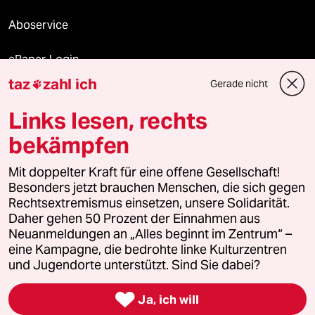
Aboservice
ePaper Login
taz
zahl ich
Gerade nicht

Downloads für Abonnierende
Links lesen, rechts
bekämpfen
© 2026 taz Verlags und Vertriebs GmbH
Alle Rechte vorbehalten. Bei rechtlichen Fragen oder für Genehmigungen
Mit doppelter Kraft für eine offene Gesellschaft!
wenden Sie sich bitte an
lizenzen@taz.de
Besonders jetzt brauchen Menschen, die sich gegen
Rechtsextremismus einsetzen, unsere Solidarität.
Daher gehen 50 Prozent der Einnahmen aus
Feedback
Redaktionsstatut
Kommune-Richtlinien
KI-
Neuanmeldungen an „Alles beginnt im Zentrum“ –
eine Kampagne, die bedrohte linke Kulturzentren
Leitlinie
Informant
Datenschutz
Impressum
AGB
und Jugendorte unterstützt. Sind Sie dabei?
Seitenwende
Einwilligungen widerrufen (Ads)

Ja, ich will