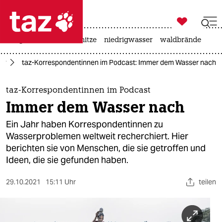

taz zahl ich
krieg in der ukraine
hitze
niedrigwasser
waldbrände

taz zahl ich
er
taz-Korrespondentinnen im Podcast: Immer dem Wasser nach
taz zahl ich
themen
taz-Korrespondentinnen im Podcast
Immer dem Wasser nach
politik
Ein Jahr haben Korrespondentinnen zu
öko
Wasserproblemen weltweit recherchiert. Hier
berichten sie von Menschen, die sie getroffen und
gesellschaft
Ideen, die sie gefunden haben.
kultur
29.10.2021
15:11 Uhr
teilen
sport