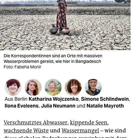
berlin
nord
wahrheit
verlag
verlag
Die Korrespondentinnen sind an Orte mit massiven
Wasserproblemen gereist, wie hier in Bangladesch
veranstaltungen
Foto: Fabeha Monir
shop
fragen & hilfe
Aus Berlin
Katharina Wojczenko
,
Simone Schlindwein
,
unterstützen
Ilona Eveleens
,
Julia Neumann
und
Natalie Mayroth
abo
Verschmutztes Abwasser
,
kippende Seen
,
genossenschaft
wachsende Wüste
und
Wassermangel
– wie sind