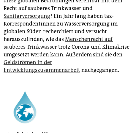
diese globalen Bedrohungen vereinbar mit dem
epaper login
Recht auf sauberes Trinkwasser und
Sanitärversorgung
? Ein Jahr lang haben taz-
Korrespondentinnen zu Wasserversorgung im
globalen Süden recherchiert und versucht
herauszufinden, wie das
Menschenrecht auf
sauberes Trinkwasser
trotz Corona und Klimakrise
umgesetzt werden kann. Außerdem sind sie den
Geldströmen in der
Entwicklungszusammenarbeit
nachgegangen.