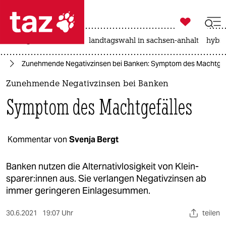

taz zahl ich
niedrigwasser
rente
landtagswahl in sachsen-anhalt
hybri

taz zahl ich
um
Zunehmende Negativzinsen bei Banken: Symptom des Machtgef
taz zahl ich
Zunehmende Negativzinsen bei Banken
themen
Symptom des Machtgefälles
politik
öko
Kommentar von
Svenja Bergt
gesellschaft
Banken nutzen die Alternativlosigkeit von Klein­
spare­r:in­nen aus. Sie verlangen Negativzinsen ab
kultur
immer geringeren Einlagesummen.
sport
30.6.2021
19:07 Uhr
teilen