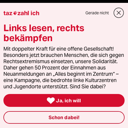
Hausblog
taz
zahl ich
Gerade nicht

Links lesen, rechts
Die Seitenwende
bekämpfen
Stellen
Mit doppelter Kraft für eine offene Gesellschaft!
Presse
Besonders jetzt brauchen Menschen, die sich gegen
Rechtsextremismus einsetzen, unsere Solidarität.
Daher gehen 50 Prozent der Einnahmen aus
Neuanmeldungen an „Alles beginnt im Zentrum“ –
Unterstützen
eine Kampagne, die bedrohte linke Kulturzentren
und Jugendorte unterstützt. Sind Sie dabei?
abo

Ja, ich will
genossenschaft
Schon dabei!
taz zahl ich