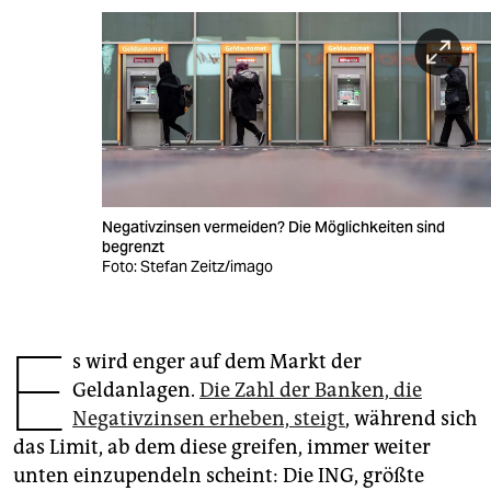
berlin
nord
wahrheit
verlag
verlag
Negativzinsen vermeiden? Die Möglichkeiten sind
veranstaltungen
begrenzt
Foto: Stefan Zeitz/imago
shop
fragen & hilfe
E
s wird enger auf dem Markt der
unterstützen
Geldanlagen.
Die Zahl der Banken, die
abo
Negativzinsen erheben, steigt
, während sich
das Limit, ab dem diese greifen, immer weiter
genossenschaft
unten einzupendeln scheint: Die ING, größte