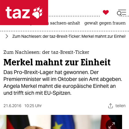

taz zahl ich
hitze
landtagswahl in sachsen-anhalt
gewalt gegen frauen

taz zahl ich
it
Zum Nachlesen: der taz-Brexit-Ticker: Merkel mahnt zur Einheit
taz zahl ich
themen
Zum Nachlesen: der taz-Brexit-Ticker
Merkel mahnt zur Einheit
politik
Das Pro-Brexit-Lager hat gewonnen. Der
öko
Premierminister will im Oktober sein Amt abgeben.
Angela Merkel mahnt die europäische Einheit an
gesellschaft
und trifft sich mit EU-Spitzen.
kultur
21.6.2016
10:25 Uhr
teilen
sport