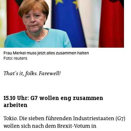
berlin
nord
wahrheit
verlag
verlag
Frau Merkel muss jetzt alles zusammen halten
Foto: reuters
veranstaltungen
That's it, folks. Farewell!
shop
fragen & hilfe
unterstützen
15.10 Uhr: G7 wollen eng zusammen
arbeiten
abo
Tokio. Die sieben führenden Industriestaaten (G7)
genossenschaft
wollen sich nach dem Brexit-Votum in