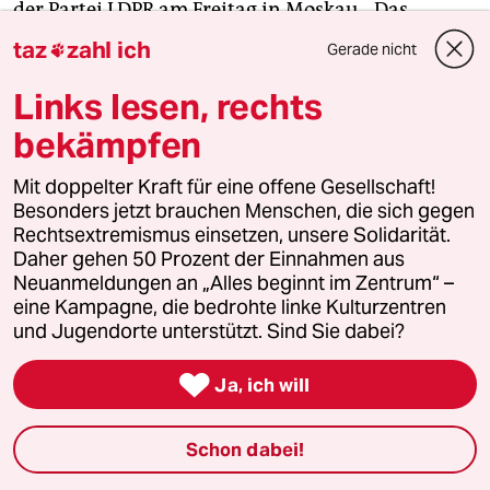
der Partei LDPR am Freitag in Moskau. „Das
ländliche, provinzielle, arbeitende
taz
zahl ich
Gerade nicht

Großbritannien hat Nein gesagt zu der Union, die
von der Finanzmafia, Globalisten und anderen
Links lesen, rechts
geschaffen wurde“, sagte er der Agentur Interfax
bekämpfen
zufolge. Das russische Außenministerium
reagierte vorsichtig: An den seit Jahren
Mit doppelter Kraft für eine offene Gesellschaft!
gespannten Beziehungen zwischen London und
Besonders jetzt brauchen Menschen, die sich gegen
Rechtsextremismus einsetzen, unsere Solidarität.
Moskau werde sich kaum etwas ändern. Wegen der
Daher gehen 50 Prozent der Einnahmen aus
Brexit-Nachricht aus London fielen die
Neuanmeldungen an „Alles beginnt im Zentrum“ –
Aktienkurse an der Moskauer Börse um 3,5
eine Kampagne, die bedrohte linke Kulturzentren
Prozent. Im Devisenhandel legte der US-Dollar um
und Jugendorte unterstützt. Sind Sie dabei?
zwei Rubel auf 65,88 Rubel zu, der Euro blieb

nahezu unverändert bei 72,70 Rubel.
(dpa)
Ja, ich will
Schon dabei!
10.20 Uhr: Björn Höcke (AfD) fordert ein