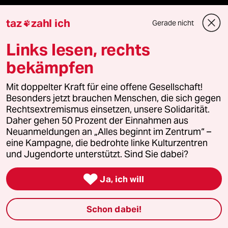
Kantine
taz
zahl ich
Gerade nicht

Shop
Links lesen, rechts
Anzeigen
bekämpfen
Mit doppelter Kraft für eine offene Gesellschaft!
Besonders jetzt brauchen Menschen, die sich gegen
Fragen & Hilfe
Rechtsextremismus einsetzen, unsere Solidarität.
Daher gehen 50 Prozent der Einnahmen aus
Neuanmeldungen an „Alles beginnt im Zentrum“ –
Feedback
eine Kampagne, die bedrohte linke Kulturzentren
und Jugendorte unterstützt. Sind Sie dabei?
Aboservice

Ja, ich will
ePaper Login
Schon dabei!
Downloads für Abonnierende