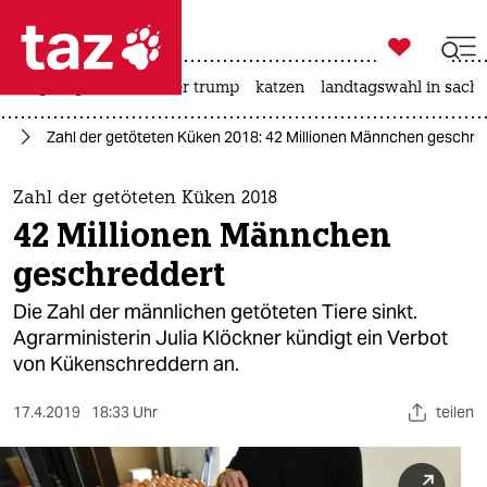

taz zahl ich
bergsteigen
usa unter trump
katzen
landtagswahl in sachs

taz zahl ich
az
Zahl der getöteten Küken 2018: 42 Millionen Männchen geschre
taz zahl ich
themen
Zahl der getöteten Küken 2018
42 Millionen Männchen
politik
geschreddert
öko
Die Zahl der männlichen getöteten Tiere sinkt.
Agrarministerin Julia Klöckner kündigt ein Verbot
gesellschaft
von Kükenschreddern an.
kultur
17.4.2019
18:33 Uhr
teilen
sport