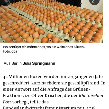
berlin
nord
wahrheit
verlag
verlag
Wo schlüpft ein männliches, wo ein weibliches Küken?
Foto: dpa
veranstaltungen
shop
Aus Berlin
Julia Springmann
fragen & hilfe
42 Millionen Küken wurden im vergangenen Jahr
unterstützen
geschreddert, kurz nachdem sie geschlüpft sind. In
einer Antwort auf die Anfrage des Grünen-
abo
Fraktionsvize Oliver Krischer, die der
Rheinischen
genossenschaft
Post
vorliegt, teilte das
Bundeslandwirtschaftsministerium mit, 2018