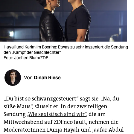
berlin
nord
wahrheit
verlag
Hayali und Karim im Boxring: Etwas zu sehr inszeniert die Sendung
verlag
den „Kampf der Geschlechter“
Foto: Jochen Blum/ZDF
veranstaltungen
shop
Von
Dinah Riese
fragen & hilfe
„Du bist so schwanzgesteuert“ sagt sie. „Na, du
unterstützen
süße Maus“, säuselt er. In der zweiteiligen
abo
Sendung
„Wie sexistisch sind wir“
, die am
Mittwochabend auf ZDFneo läuft, nehmen die
genossenschaft
ModeratorInnen Dunja Hayali und Jaafar Abdul