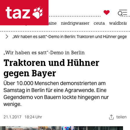

taz zahl ich
hitze
krieg in der ukraine
niedrigwasser
ceuta
waldbrän

taz zahl ich
to
„Wir haben es satt“-Demo in Berlin: Traktoren und Hühner gegen
taz zahl ich
themen
„Wir haben es satt“-Demo in Berlin
Traktoren und Hühner
politik
gegen Bayer
öko
Über 10.000 Menschen demonstrierten am
Samstag in Berlin für eine Agrarwende. Eine
gesellschaft
Gegendemo von Bauern lockte hingegen nur
wenige.
kultur
sport
21.1.2017
18:24 Uhr
teilen