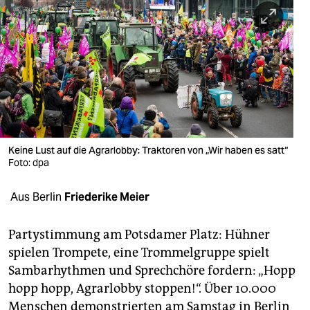
berlin
nord
wahrheit
verlag
verlag
veranstaltungen
Keine Lust auf die Agrarlobby: Traktoren von „Wir haben es satt“
Foto: dpa
shop
Aus Berlin
Friederike Meier
fragen & hilfe
unterstützen
Partystimmung am Potsdamer Platz: Hühner
spielen Trompete, eine Trommelgruppe spielt
abo
Sambarhythmen und Sprechchöre fordern: „Hopp
genossenschaft
hopp hopp, Agrarlobby stoppen!“. Über 10.000
Menschen demonstrierten am Samstag in Berlin