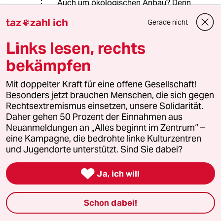
Auch um ökologischen Anbau? Denn
das war hob ich ja gleichzeitig
taz
zahl ich
Gerade nicht

hervor...
Links lesen, rechts
bekämpfen
Horst Lafos
HL
22.01.2017
,
07:56 Uhr
Mit doppelter Kraft für eine offene Gesellschaft!
Hallo,
Besonders jetzt brauchen Menschen, die sich gegen
war eine SuperDemo "Wir haben es satt... Viele
Rechtsextremismus einsetzen, unsere Solidarität.
junge Familien mit Kindern, Jugendliche und
Daher gehen 50 Prozent der Einnahmen aus
Ältere. Es hätten natürlich noch mehr sein
Neuanmeldungen an „Alles beginnt im Zentrum“ –
können.
eine Kampagne, die bedrohte linke Kulturzentren
Nun gut, vielleicht sind es nächstes Jahr mehr.
und Jugendorte unterstützt. Sind Sie dabei?

Ja, ich will
Waage69
W
21.01.2017
,
20:21 Uhr
Schon dabei!
"Eine Gegendemo von Bauern lockte hingegen
nur wenige" stimmt für Berlin. Allerdings hatte