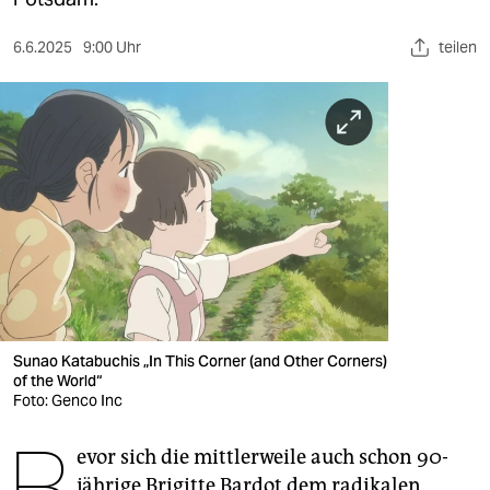
berlin
nord
6.6.2025
9:00 Uhr
teilen
wahrheit
verlag
verlag
veranstaltungen
shop
fragen & hilfe
Sunao Katabuchis „In This Corner (and Other Corners)
unterstützen
of the World“
Foto: Genco Inc
abo
B
genossenschaft
evor sich die mittlerweile auch schon 90-
jährige Brigitte Bardot dem radikalen