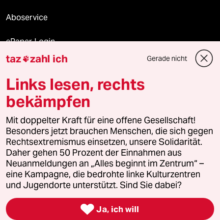
Aboservice
ePaper Login
taz
zahl ich
Gerade nicht

Downloads für Abonnierende
Links lesen, rechts
bekämpfen
© 2026 taz Verlags und Vertriebs GmbH
Mit doppelter Kraft für eine offene Gesellschaft!
Alle Rechte vorbehalten. Bei rechtlichen Fragen oder für Genehmigungen
wenden Sie sich bitte an
lizenzen@taz.de
Besonders jetzt brauchen Menschen, die sich gegen
Rechtsextremismus einsetzen, unsere Solidarität.
Daher gehen 50 Prozent der Einnahmen aus
Feedback
Redaktionsstatut
Kommune-Richtlinien
KI-
Neuanmeldungen an „Alles beginnt im Zentrum“ –
eine Kampagne, die bedrohte linke Kulturzentren
Leitlinie
Informant
Datenschutz
Impressum
AGB
und Jugendorte unterstützt. Sind Sie dabei?
Seitenwende
Einwilligungen widerrufen (Ads)

Ja, ich will