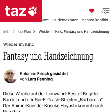

taz zahl ich
krieg in der ukraine
hitze
us-demokraten
nahost-konflikt

taz zahl ich
Berlin
taz Plan
Wieder im Kino: Fantasy und Handzeichnung
taz zahl ich
themen
Wieder im Kino
Fantasy und Handzeichnung
politik
öko
Kolumne
Frisch gesichtet
gesellschaft
von
Lars Penning
kultur
Diese Woche auf der Leinwand: Best of Brigitte
Bardot und der Sci-Fi-Trash-Streifen „Barbarella“.
sport
Der Anime-Künstler Kosuke Hayashi kommt nach
Potsdam.