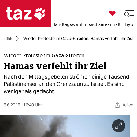

taz zahl ich
niedrigwasser
rente
landtagswahl in sachsen-anhalt
hybri

taz zahl ich
onflikt
Wieder Proteste im Gaza-Streifen: Hamas verfehlt ihr Ziel
taz zahl ich
themen
Wieder Proteste im Gaza-Streifen
Hamas verfehlt ihr Ziel
politik
Nach den Mittagsgebeten strömen einige Tausend
öko
Palästinenser an den Grenzzaun zu Israel. Es sind
weniger als gedacht.
gesellschaft
8.6.2018
16:40 Uhr
teilen
kultur
sport