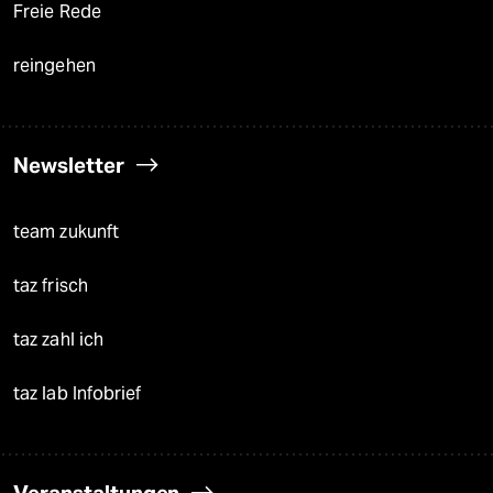
Freie Rede
reingehen
Newsletter
team zukunft
taz frisch
taz zahl ich
taz lab Infobrief