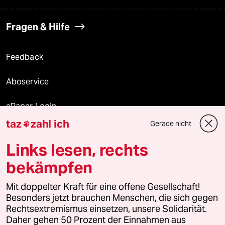
Fragen & Hilfe
Feedback
Aboservice
ePaper Login
taz
zahl ich
Gerade nicht

Downloads für Abonnierende
Links lesen, rechts
bekämpfen
© 2026 taz Verlags und Vertriebs GmbH
Mit doppelter Kraft für eine offene Gesellschaft!
Alle Rechte vorbehalten. Bei rechtlichen Fragen oder für Genehmigungen
wenden Sie sich bitte an
lizenzen@taz.de
Besonders jetzt brauchen Menschen, die sich gegen
Rechtsextremismus einsetzen, unsere Solidarität.
Daher gehen 50 Prozent der Einnahmen aus
Feedback
Redaktionsstatut
Kommune-Richtlinien
KI-