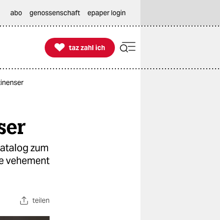
abo
genossenschaft
epaper login

taz zahl ich
taz zahl ich
inenser
ser
katalog zum
äge vehement
teilen