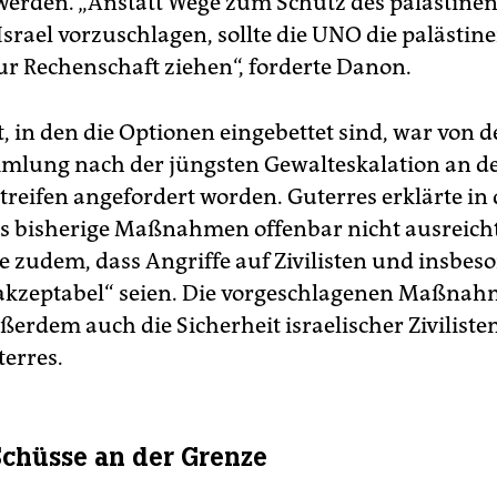
werden. „Anstatt Wege zum Schutz des palästine
Israel vorzuschlagen, sollte die UNO die palästin
r Rechenschaft ziehen“, forderte Danon.
, in den die Optionen eingebettet sind, war von 
mlung nach der jüngsten Gewalteskalation an d
reifen angefordert worden. Guterres erklärte in
ss bisherige Maßnahmen offenbar nicht ausreicht
e zudem, dass Angriffe auf Zivilisten und insbes
akzeptabel“ seien. Die vorgeschlagenen Maßna
erdem auch die Sicherheit israelischer Ziviliste
terres.
chüsse an der Grenze