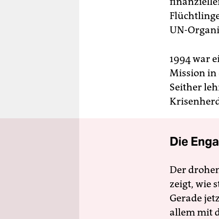
finanziell
Flüchtling
UN-Organis
1994 war e
Mission in
Seither leh
Krisenherd
Die Enga
Der drohe
zeigt, wie
Gerade jet
allem mit d