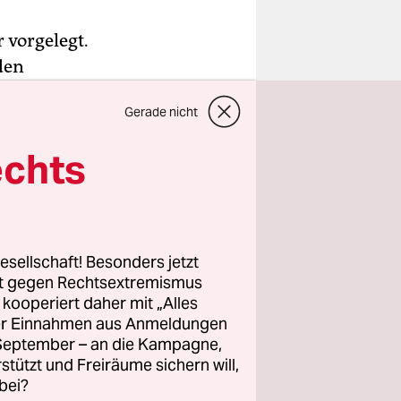
vorgelegt.
den
arin eine
Gerade nicht
ertretern
echts
nen
in
esellschaft! Besonders jetzt
 bei
rt gegen Rechtsextremismus
 Außerdem
z kooperiert daher mit „Alles
ller Einnahmen aus Anmeldungen
 UN-Mandat
. September – an die Kampagne,
4-seitigen
rstützt und Freiräume sichern will,
bei?