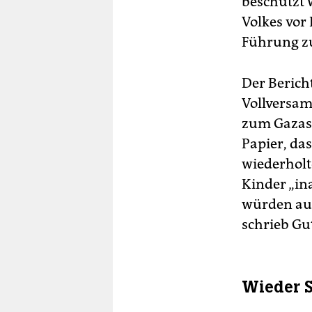
beschützt 
Volkes vor 
Führung zu
Der Bericht
Vollversam
zum Gazast
Papier, da
wiederholt
Kinder „in
würden auß
schrieb Gu
Wieder S