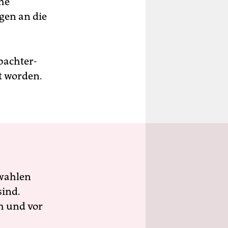
che
gen an die
bachter-
t worden.
wahlen
sind.
h und vor