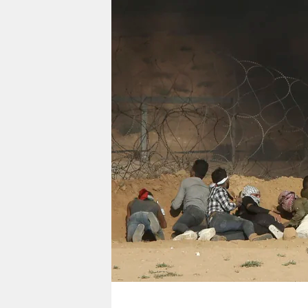
berlin
nord
wahrheit
verlag
verlag
veranstaltungen
shop
fragen & hilfe
unterstützen
abo
genossenschaft