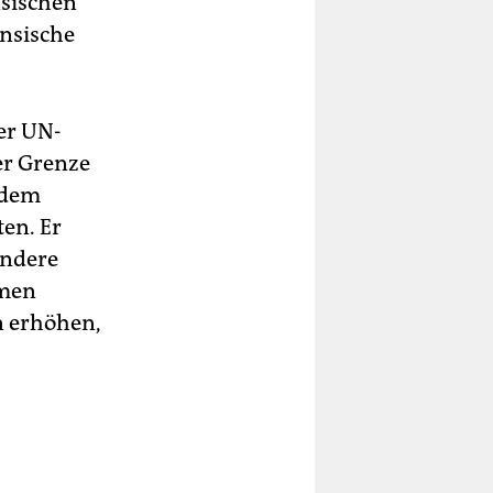
nsischen
ensische
der UN-
er Grenze
 dem
en. Er
ondere
hmen
n erhöhen,