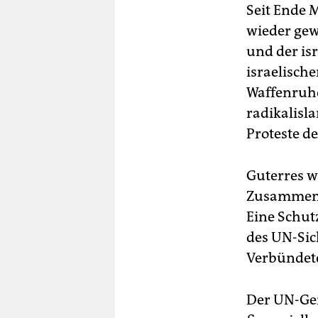
Seit Ende 
wieder ge
und der is
israelische
Waffenruhe
radikalisl
Proteste de
Guterres w
Zusammenar
Eine Schu
des UN-Sic
Verbündeter
Der UN-Gen