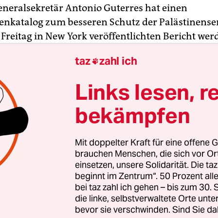
neralsekretär Antonio Guterres hat einen
atalog zum besseren Schutz der Palästinenser 
Freitag in New York veröffentlichten Bericht wer
re vier Optionen unterbreitet: Guterres schlägt d
taz
zahl ich

 UN-Präsenz“ mit Beobachtern und politischen V
er die Lage berichten sollen. Außerdem sollen die
Links lesen, r
 und die Entwicklungshilfe der Vereinten Natio
werden. Israel lehnte die Vorschläge vehement ab.
bekämpfen
ßnahmenkatalog werden auch zivile Beobachter 
Mit doppelter Kraft für eine offene G
problematischen Zonen wie Kontrollpunkten und
brauchen Menschen, die sich vor O
Siedlungen in den besetzten Gebieten angeregt.
einsetzen, unsere Solidarität. Die ta
beginnt im Zentrum“. 50 Prozent a
bewaffnete militärische oder Polizeitruppe unter
bei taz zahl ich gehen – bis zum 30
 der Palästinenser gewährleisten, wie es in dem 1
die linke, selbstverwaltete Orte unte
t.
bevor sie verschwinden. Sind Sie da