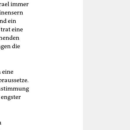
srael immer
inensern
nd ein
trat eine
chenden
gen die
 eine
oraussetze.
Zustimmung
 engster
n