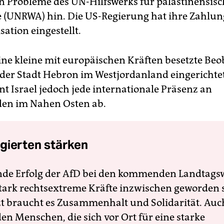
en Probleme des UN-Hilfswerks für palästinensis
e (UNRWA) hin. Die US-Regierung hat ihre Zahlun
ation eingestellt.
ine kleine mit europäischen Kräften besetzte Beo
 der Stadt Hebron im Westjordanland eingerichte
nt Israel jedoch jede internationale Präsenz an
en im Nahen Osten ab.
gierten stärken
nde Erfolg der AfD bei den kommenden Landtags
 stark rechtsextreme Kräfte inzwischen geworden 
zt braucht es Zusammenhalt und Solidarität. Auc
en Menschen, die sich vor Ort für eine starke