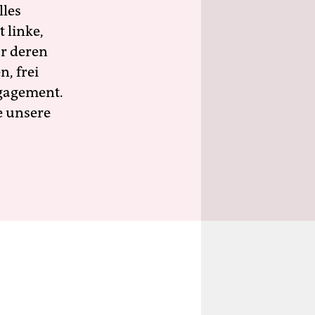
lles
 linke,
ür deren
n, frei
ngagement.
e unsere