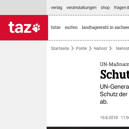
hautnavigation anspringen
hauptinhalt anspringen
footer anspringen
verlag
veranstaltungen
shop
fragen &
hitze
surfen
landtagswahl in sachse

taz zahl ich
taz zahl ich
Startseite
Politik
Nahost
Nahost
themen
politik
UN-Maßname
Schut
öko
UN-General
gesellschaft
Schutz der 
ab.
kultur
sport
19.8.2018
11:5