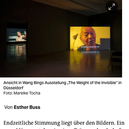
berlin
nord
wahrheit
verlag
verlag
veranstaltungen
shop
Ansicht in Wang Bings Ausstellung „The Weight of the Invisible“ in
fragen & hilfe
Düsseldorf
Foto: Mareike Tocha
unterstützen
Von
Esther Buss
abo
genossenschaft
Endzeitliche Stimmung liegt über den Bildern. Ein