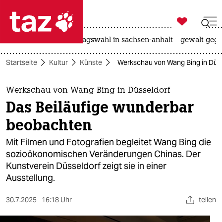

taz zahl ich
nahost-konflikt
landtagswahl in sachsen-anhalt
gewalt gege

taz zahl ich
Startseite
Kultur
Künste
Werkschau von Wang Bing in Düss
taz zahl ich
themen
Werkschau von Wang Bing in Düsseldorf
Das Beiläufige wunderbar
politik
beobachten
öko
Mit Filmen und Fotografien begleitet Wang Bing die
sozioökonomischen Veränderungen Chinas. Der
gesellschaft
Kunstverein Düsseldorf zeigt sie in einer
Ausstellung.
kultur
sport
30.7.2025
16:18 Uhr
teilen