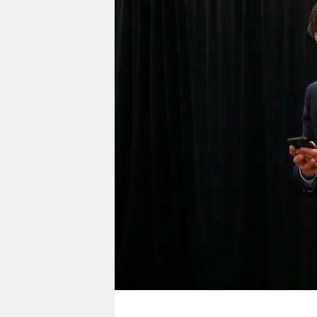
berlin
nord
wahrheit
verlag
verlag
veranstaltungen
shop
fragen & hilfe
unterstützen
abo
genossenschaft