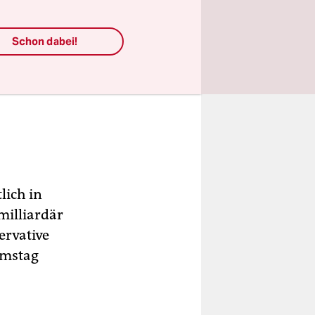
Schon dabei!
lich in
milliardär
ervative
amstag