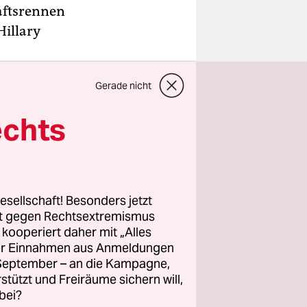
aftsrennen
Hillary
its am
Gerade nicht
echts
us Florida
sich. Er
gegen bei
weiten
esellschaft! Besonders jetzt
rt gegen Rechtsextremismus
z kooperiert daher mit „Alles
ller Einnahmen aus Anmeldungen
. September – an die Kampagne,
rstützt und Freiräume sichern will,
bei?