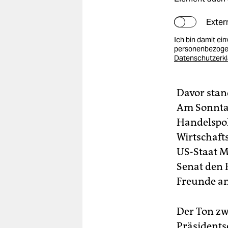
Exter
Ich bin damit ei
personenbezogen
Datenschutzerk
Davor stan
Am Sonntag
Handelspoli
Wirtschaft
US-Staat M
Senat den 
Freunde an
Der Ton zw
Präsidents