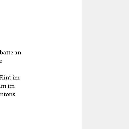
batte an.
r
Flint im
tum im
intons