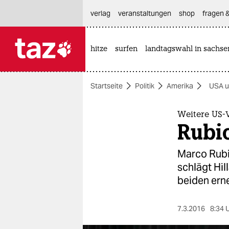
hautnavigation anspringen
hauptinhalt anspringen
footer anspringen
verlag
veranstaltungen
shop
fragen &
hitze
surfen
landtagswahl in sachse

taz zahl ich
taz zahl ich
Startseite
Politik
Amerika
USA u
themen
politik
Weitere US-
Rubi
öko
Marco Rubio
gesellschaft
schlägt Hil
beiden erne
kultur
sport
7.3.2016
8:34 