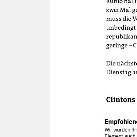
Rubio hat 
zwei Mal g
muss die V
unbedingt 
republikan
geringe – 
Die nächs
Dienstag a
Clintons
Empfohlene
Wir würden Ihn
Element auch 