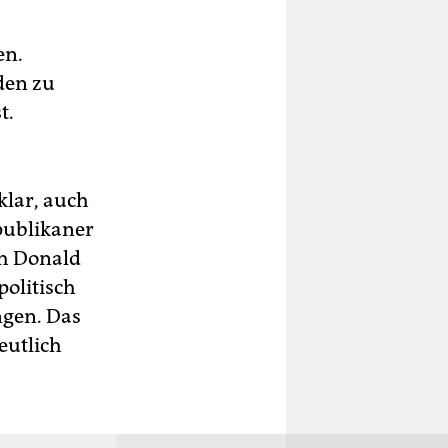
en.
den zu
t.
klar, auch
publikaner
ch Donald
politisch
ngen. Das
eutlich