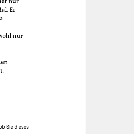
her nur
al. Er
da
wohl nur
den
t.
ob Sie dieses