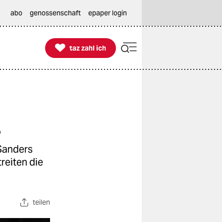
abo
genossenschaft
epaper login

taz zahl ich
taz zahl ich
s
 Sanders
treiten die
teilen