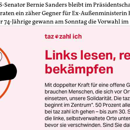
S-Senator Bernie Sanders bleibt im Präsidentsch
aten ein zäher Gegner für Ex-Außenministerin 
er 74-Jährige gewann am Sonntag die Vorwahl im
t Maine klar vor seiner Rivalin, nachdem er bere
taz
zahl ich

Kansas und Nebraska gesiegt hatte.
Links lesen, r
ikanischer Seite entschied Senator Marco Rubio a
hl am Sonntag im US-Territorium Puerto Rico für 
bekämpfen
le 23 Delegiertenstimmen. Am Samstag hatte er da
en in vier Bundesstaaten nicht einmal einen z
Mit doppelter Kraft für eine offene G
ichen können.
brauchen Menschen, die sich vor O
einsetzen, unsere Solidarität. Die ta
beginnt im Zentrum“. 50 Prozent a
bei taz zahl ich gehen – bis zum 30
die linke, selbstverwaltete Orte unte
bevor sie verschwinden. Sind Sie da