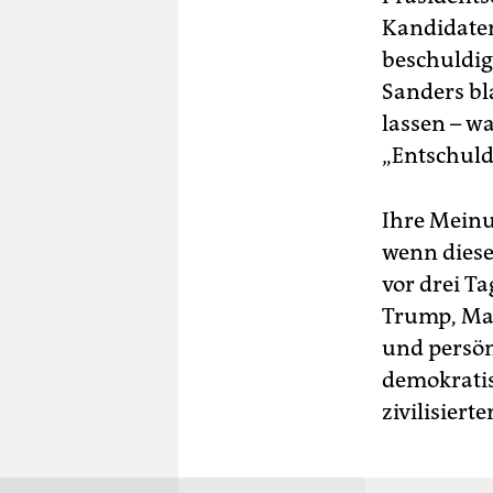
Kandidaten
beschuldig
Sanders bl
lassen – wa
„Entschuldi
Ihre Meinu
wenn diese
vor drei Ta
Trump, Mar
und persön
demokratis
zivilisierte