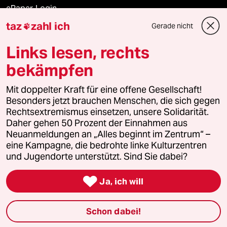
ePaper Login
taz
zahl ich
Gerade nicht

Downloads für Abonnierende
Links lesen, rechts
bekämpfen
© 2026 taz Verlags und Vertriebs GmbH
Alle Rechte vorbehalten. Bei rechtlichen Fragen oder für Genehmigungen
Mit doppelter Kraft für eine offene Gesellschaft!
wenden Sie sich bitte an
lizenzen@taz.de
Besonders jetzt brauchen Menschen, die sich gegen
Rechtsextremismus einsetzen, unsere Solidarität.
Daher gehen 50 Prozent der Einnahmen aus
Feedback
Redaktionsstatut
Kommune-Richtlinien
KI-
Neuanmeldungen an „Alles beginnt im Zentrum“ –
eine Kampagne, die bedrohte linke Kulturzentren
Leitlinie
Informant
Datenschutz
Impressum
AGB
und Jugendorte unterstützt. Sind Sie dabei?
Seitenwende
Einwilligungen widerrufen (Ads)

Ja, ich will
Schon dabei!