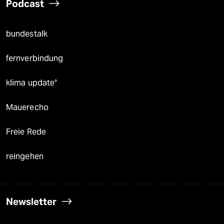
Podcast
bundestalk
fernverbindung
klima update°
Mauerecho
Freie Rede
reingehen
Newsletter