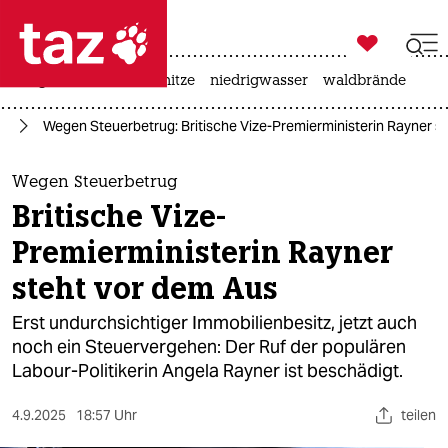

taz zahl ich
krieg in der ukraine
hitze
niedrigwasser
waldbrände

taz zahl ich
pa
Wegen Steuerbetrug: Britische Vize-Premierministerin Rayner s
taz zahl ich
themen
Wegen Steuerbetrug
Britische Vize-
politik
Premierministerin Rayner
öko
steht vor dem Aus
gesellschaft
Erst undurchsichtiger Immobilienbesitz, jetzt auch
noch ein Steuervergehen: Der Ruf der populären
kultur
Labour-Politikerin Angela Rayner ist beschädigt.
sport
4.9.2025
18:57 Uhr
teilen