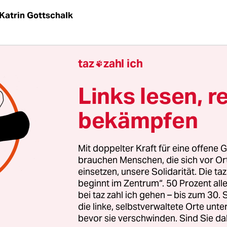
Katrin Gottschalk
morgen riecht es wieder nach Feuer in Dresden. 
taz
zahl ich

 in der Böhmischen und Sächsischen Schweiz l
ilometer entfernt, seit Montag versuchen Einsatzk
Links lesen, r
ten der Grenze, sie zu löschen. Immer wieder las
bekämpfen
 aufflammen. Die Angst vor neuen Bränden ist gr
gilt mittlerweile wie in der Sächsischen Schweiz 
Mit doppelter Kraft für eine offene G
u betreten, nachdem Dienstagnacht in der Dresd
brauchen Menschen, die sich vor O
einsetzen, unsere Solidarität. Die ta
 mit Benzingenerator und Kippen im trockenen G
beginnt im Zentrum“. 50 Prozent a
wurde.
bei taz zahl ich gehen – bis zum 30
die linke, selbstverwaltete Orte unte
bevor sie verschwinden. Sind Sie da