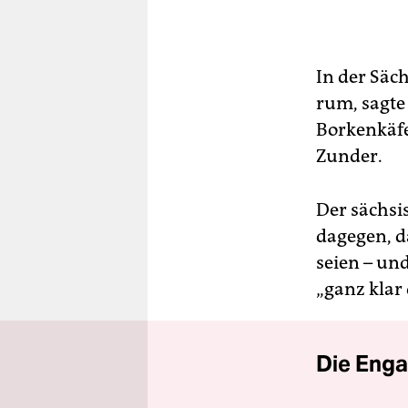
In der Säc
rum, sagte
Borken­käf
Zunder.
Der sächsi
dagegen, d
seien – un
„ganz klar
Die Enga