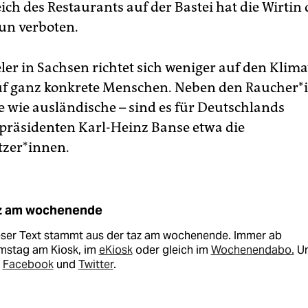
ch des Restaurants auf der Bastei hat die Wirtin 
un verboten.
eler in Sachsen richtet sich weniger auf den Klim
f ganz konkrete Menschen. Neben den Rau­che­r*i
e wie ausländische – sind es für Deutschlands
räsidenten Karl-Heinz Banse etwa die
zer*innen.
z am wochenende
eser Text stammt aus der taz am wochenende. Immer ab
mstag am Kiosk, im
eKiosk
oder gleich im
Wochenendabo.
U
i
Facebook
und
Twitter
.