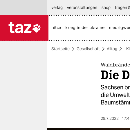
hautnavigation anspringen
hauptinhalt anspringen
footer anspringen
verlag
veranstaltungen
shop
fragen &
hitze
krieg in der ukraine
niedrigwa

taz zahl ich
taz zahl ich
Startseite
Gesellschaft
Alltag
K
themen
politik
Waldbrände 
Die D
öko
Sachsen br
gesellschaft
die Um­welt
Baumstämm
kultur
sport
29.7.2022
17:4