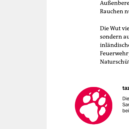
Außenberei
Rauchen n
Die Wut vi
sondern au
inländisch
Feuerwehrp
Naturschüt
ta
Di
Sa
be