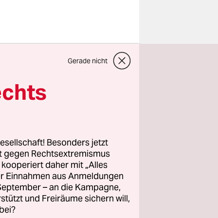
Die
Gerade nicht
odern nur
räfte auf
echts
sen Winde
oß.
ein Verbot,
esellschaft! Besonders jetzt
ner Heide
rt gegen Rechtsextremismus
z kooperiert daher mit „Alles
ras
ller Einnahmen aus Anmeldungen
. September – an die Kampagne,
rstützt und Freiräume sichern will,
bei?