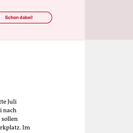
Schon dabei!
te Juli
i nach
 sollen
rkplatz. Im