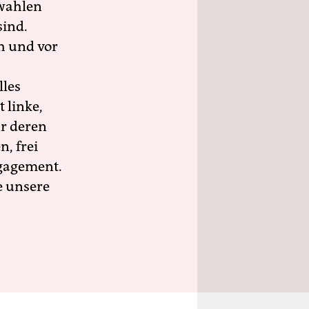
wahlen
sind.
h und vor
lles
 linke,
ür deren
n, frei
ngagement.
e unsere