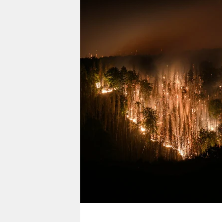
berlin
nord
wahrheit
verlag
verlag
veranstaltungen
shop
fragen & hilfe
unterstützen
abo
genossenschaft