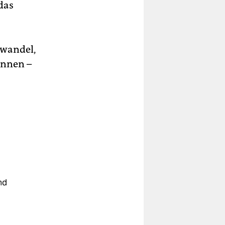
das
awandel,
n­nen –
nd