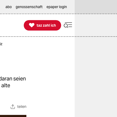
abo
genossenschaft
epaper login

taz zahl ich
taz zahl ich
lz
daran seien
 alte
teilen