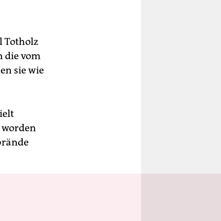
l Totholz
n die vom
en sie wie
elt
t worden
dbrände