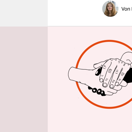
epaper login
Von
Am Freitag
Waldbrände
ein paar K
beiden Sei
Glutnester
In Dresden 
den Wald z
eine Party
aufgelöst 