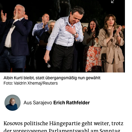
berlin
nord
wahrheit
verlag
verlag
veranstaltungen
shop
Albin Kurti bleibt, statt übergangsmäßig nun gewählt
Foto: Valdrin Xhemaj/Reuters
fragen & hilfe
unterstützen
Aus Sarajevo
Erich Rathfelder
abo
genossenschaft
Kosovos politische Hängepartie geht weiter, trotz
der vorgezogenen Parlamentswahl am Sonntag.