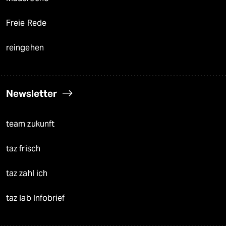
Freie Rede
reingehen
Newsletter
team zukunft
taz frisch
taz zahl ich
taz lab Infobrief