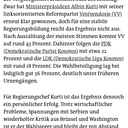
epaper login
Zwar hat
Ministerpräsident Albin Kurti
mit seiner
linksorientierten Reformpartei
Vetëvendosje (VV)
erneut klar gewonnen, doch für eine stabile
Regierungsbildung reicht das Ergebnis nicht aus.
Nach Auszählung der meisten Stimmen kommt VV
auf rund 43 Prozent. Dahinter folgen die
PDK
(Demokratische Partei Kosovos
) mit etwa 22
Prozent und die
LDK (Demokratische Liga Kosovos)
mit rund 18 Prozent. Die Wahlbeteiligung lag bei
lediglich gut 36 Prozent, deutlich unter früheren
Urnengängen.
Für Regierungschef Kurti ist das Ergebnis dennoch
ein persönlicher Erfolg. Trotz wirtschaftlicher
Probleme, Spannungen mit Serbien und
wiederholter Kritik aus Brüssel und Washington
ist er der Wahlsieger und bleibt der mit Abstand