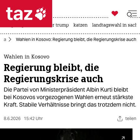

taz zahl ich
bergsteigen
usa unter trump
katzen
landtagswahl in sachs

taz zahl ich
opa
Wahlen in Kosovo: Regierung bleibt, die Regierungskrise auch
taz zahl ich
themen
Wahlen in Kosovo
Regierung bleibt, die
politik
Regierungskrise auch
öko
Die Partei von Ministerpräsident Albin Kurti bleibt
bei Kosovos vorgezogenen Wahlen erneut stärkste
gesellschaft
Kraft. Stabile Verhältnisse bringt das trotzdem nicht.
kultur
8.6.2026
15:42 Uhr
teilen
sport