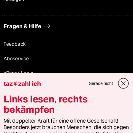
Fragen & Hilfe
Feedback
Aboservice
ePaper Login
taz
zahl ich
Gerade nicht

Downloads für Abonnierende
Links lesen, rechts
bekämpfen
© 2026 taz Verlags und Vertriebs GmbH
Alle Rechte vorbehalten. Bei rechtlichen Fragen oder für Genehmigungen
Mit doppelter Kraft für eine offene Gesellschaft!
wenden Sie sich bitte an
lizenzen@taz.de
Besonders jetzt brauchen Menschen, die sich gegen