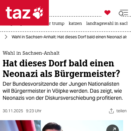

taz zahl ich
bergsteigen
usa unter trump
katzen
landtagswahl in sachs

taz zahl ich
is
Wahl in Sachsen-Anhalt: Hat dieses Dorf bald einen Neonazi als
taz zahl ich
themen
Wahl in Sachsen-Anhalt
Hat dieses Dorf bald einen
politik
Neonazi als Bürgermeister?
öko
Der Bundesvorsitzende der Jungen Nationalisten
will Bürgermeister in Völpke werden. Das zeigt, wie
gesellschaft
Neonazis von der Diskursverschiebung profitieren.
kultur
30.11.2025
9:23 Uhr
teilen
sport