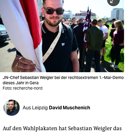
berlin
nord
wahrheit
verlag
verlag
veranstaltungen
shop
JN-Chef Sebastian Weigler bei der rechtsextremen 1.-Mai-Demo
dieses Jahr in Gera
fragen & hilfe
Foto: recherche-nord
unterstützen
Aus Leipzig
David Muschenich
abo
genossenschaft
Auf den Wahlplakaten hat Sebastian Weigler das