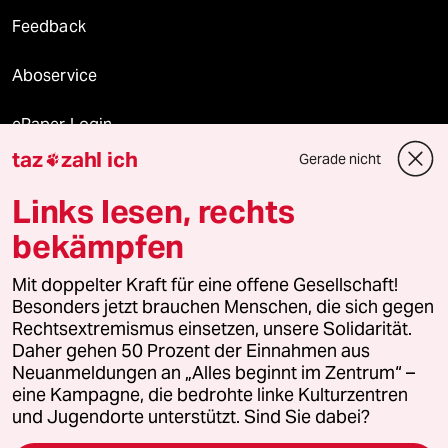
Feedback
Aboservice
ePaper Login
taz
zahl ich
Gerade nicht

Downloads für Abonnierende
Links lesen, rechts
bekämpfen
© 2026 taz Verlags und Vertriebs GmbH
Mit doppelter Kraft für eine offene Gesellschaft!
Alle Rechte vorbehalten. Bei rechtlichen Fragen oder für Genehmigungen
wenden Sie sich bitte an
lizenzen@taz.de
Besonders jetzt brauchen Menschen, die sich gegen
Rechtsextremismus einsetzen, unsere Solidarität.
Daher gehen 50 Prozent der Einnahmen aus
Feedback
Redaktionsstatut
Kommune-Richtlinien
KI-
Neuanmeldungen an „Alles beginnt im Zentrum“ –
eine Kampagne, die bedrohte linke Kulturzentren
Leitlinie
Informant
Datenschutz
Impressum
AGB
und Jugendorte unterstützt. Sind Sie dabei?