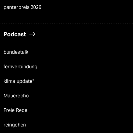
panterpreis 2026
Podcast
bundestalk
fernverbindung
klima update°
Mauerecho
Freie Rede
reingehen