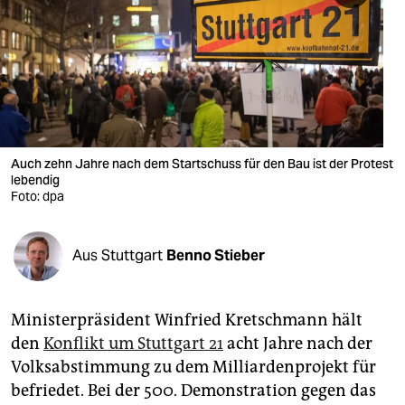
berlin
nord
wahrheit
verlag
verlag
Auch zehn Jahre nach dem Startschuss für den Bau ist der Protest
lebendig
veranstaltungen
Foto: dpa
shop
Aus Stuttgart
Benno Stieber
fragen & hilfe
unterstützen
Ministerpräsident Winfried Kretschmann hält
abo
den
Konflikt um Stuttgart 21
acht Jahre nach der
Volksabstimmung zu dem Milliardenprojekt für
genossenschaft
befriedet. Bei der 500. Demonstration ­gegen das