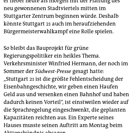
er lieber heute als morgen mit der Planung des
neu gewonnenen Stadtviertels mitten im
Stuttgarter Zentrum beginnen würde. Deshalb
könnte Stuttgart 21 auch im heraufziehenden
Bürgermeisterwahlkampf eine Rolle spielen.
So bleibt das Bauprojekt für grüne
Regierungspolitiker ein heikles Thema.
Verkehrsminister Winfried Hermann, der noch im
Sommer der
Südwest-Presse
gesagt hatte:
„Stuttgart 21 ist die größte Fehlentscheidung der
Eisenbahngeschichte, wir geben einen Haufen
Geld aus und versenken einen Bahnhof und haben
dadurch keinen Vorteil“, ist einstweilen wieder auf
die Sprachregelung eingeschwenkt, die geplanten
Kapazitäten reichten aus. Ein Experte seines
Hauses musste seinen Auftritt am Montag beim
Aktionsbündnis absagen.