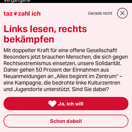
Vergangene
taz
zahl ich
Gerade nicht

taz lab 2027
Links lesen, rechts
bekämpfen
Mehr taz Lesestoff
Mit doppelter Kraft für eine offene Gesellschaft!
Besonders jetzt brauchen Menschen, die sich gegen
taz Blogs
Rechtsextremismus einsetzen, unsere Solidarität.
Daher gehen 50 Prozent der Einnahmen aus
taz FUTURZWEI
Neuanmeldungen an „Alles beginnt im Zentrum“ –
eine Kampagne, die bedrohte linke Kulturzentren
und Jugendorte unterstützt. Sind Sie dabei?
Le Monde diplomatique

Ja, ich will
taz Archiv
Schon dabei!
Mehr taz Angebote