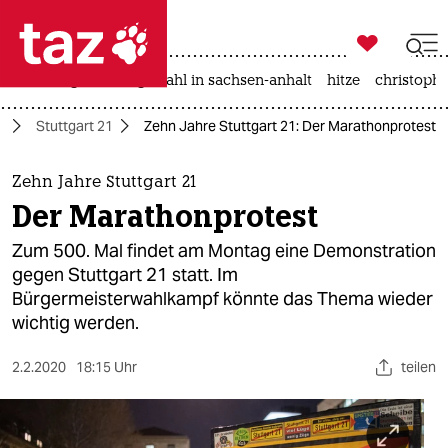

taz zahl ich
iran-krieg
landtagswahl in sachsen-anhalt
hitze
christophe

taz zahl ich
e
Stuttgart 21
Zehn Jahre Stuttgart 21: Der Marathonprotest
taz zahl ich
themen
Zehn Jahre Stuttgart 21
Der Marathonprotest
politik
Zum 500. Mal findet am Montag eine Demonstration
öko
gegen Stuttgart 21 statt. Im
Bürgermeisterwahlkampf könnte das Thema wieder
gesellschaft
wichtig werden.
kultur
2.2.2020
18:15 Uhr
teilen
sport