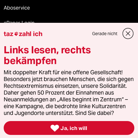
Aboservice
ePaper Login
taz
zahl ich
Gerade nicht

Downloads für Abonnierende
Links lesen, rechts
bekämpfen
© 2026 taz Verlags und Vertriebs GmbH
Mit doppelter Kraft für eine offene Gesellschaft!
Alle Rechte vorbehalten. Bei rechtlichen Fragen oder für Genehmigungen
wenden Sie sich bitte an
lizenzen@taz.de
Besonders jetzt brauchen Menschen, die sich gegen
Rechtsextremismus einsetzen, unsere Solidarität.
Daher gehen 50 Prozent der Einnahmen aus
Feedback
Redaktionsstatut
Kommune-Richtlinien
KI-
Neuanmeldungen an „Alles beginnt im Zentrum“ –
eine Kampagne, die bedrohte linke Kulturzentren
Leitlinie
Informant
Datenschutz
Impressum
AGB
und Jugendorte unterstützt. Sind Sie dabei?
Seitenwende
Einwilligungen widerrufen (Ads)

Ja, ich will