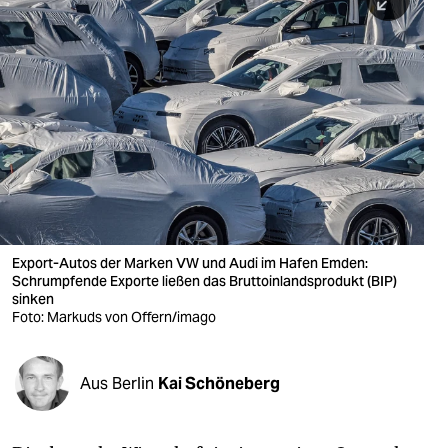
berlin
nord
wahrheit
verlag
verlag
veranstaltungen
shop
Export-Autos der Marken VW und Audi im Hafen Emden:
Schrumpfende Exporte ließen das Bruttoinlandsprodukt (BIP)
fragen & hilfe
sinken
Foto: Markuds von Offern/imago
unterstützen
abo
Aus Berlin
Kai Schöneberg
genossenschaft