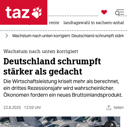

taz zahl ich
hitze
niedrigwasser
rente
landtagswahl in sachsen-anhalt

taz zahl ich
ie
Wachstum nach unten korrigiert: Deutschland schrumpft stärker
taz zahl ich
themen
Wachstum nach unten korrigiert
Deutschland schrumpft
politik
stärker als gedacht
öko
Die Wirtschaftsleistung kriselt mehr als berechnet,
ein drittes Rezessionsjahr wird wahrscheinlicher.
gesellschaft
Ökonomen fordern ein neues Bruttoinlandsprodukt.
kultur
22.8.2025
12:59 Uhr
teilen
sport