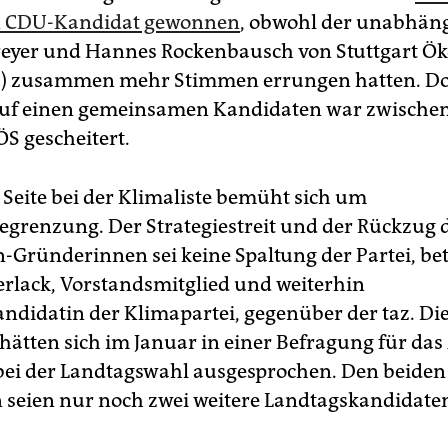
n CDU-Kandidat gewonnen
, obwohl der unabhän
yer und Hannes Rocken­bausch von Stuttgart Ök
ÖS) zusammen mehr Stimmen errungen hatten. Do
auf einen gemeinsamen Kandidaten war zwische
S gescheitert.
 Seite bei der Klimaliste bemüht sich um
grenzung. Der Strategiestreit und der Rückzug 
n-Gründerinnen sei keine Spaltung der Partei, be
rlack, Vorstandsmitglied und weiterhin
ndidatin der Klimapartei, gegenüber der taz. Di
 hätten sich im Januar in einer Befragung für das
 bei der Landtagswahl ausgesprochen. Den beiden
n seien nur noch zwei weitere Landtagskandidaten