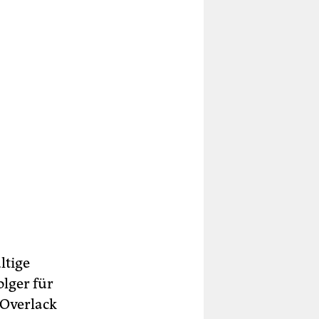
ltige
lger für
 Overlack