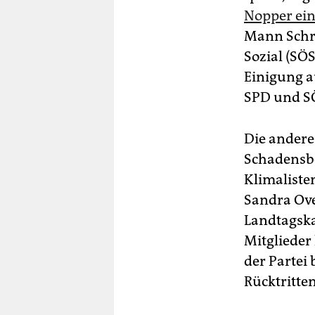
Nopper ei
Mann Schre
Sozial (S
Einigung 
SPD und SÖ
Die andere
Schadensbe
Klimaliste
Sandra Ove
Landtagska
Mitglieder
der Partei
Rücktritte