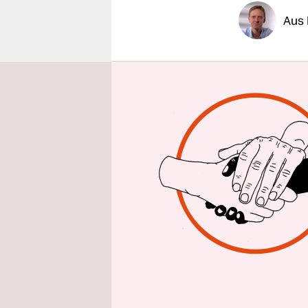
epaper login
Aus 
Stärkt oder
Diskussion
als er die 
bezeichnet 
Jetzt, nach
Württember
Gründungsm
Vorstände 
Calw haben
wollen aus 