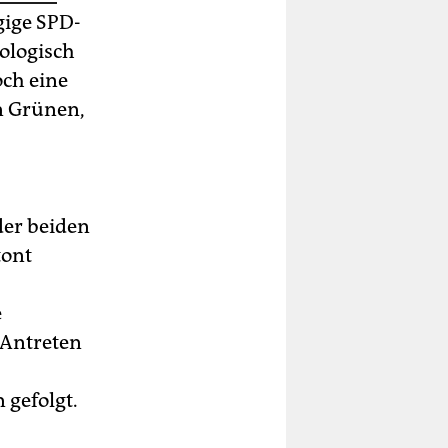
gige SPD-
ologisch
ch eine
n Grünen,
der beiden
tont
e
 Antreten
 gefolgt.