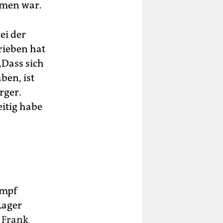
mmen war.
ei der
rieben hat
„Dass sich
en, ist
rger.
eitig habe
ampf
Lager
 Frank