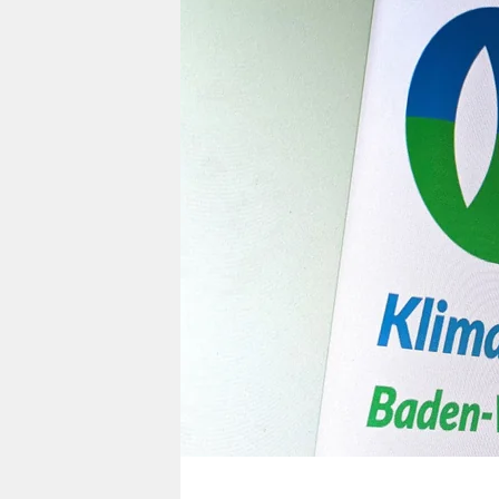
berlin
nord
wahrheit
verlag
verlag
veranstaltungen
shop
fragen & hilfe
unterstützen
abo
genossenschaft