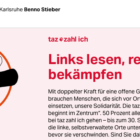
Karlsruhe
Benno Stieber
 spaltet die neue Klimaliste das öko-progressive 
taz
zahl ich

 hat Winfried Kretschmann schon im Herbst auf
junge Partei kurz nach ihrer Gründung als gefährl
Links lesen, r
hat, weil sie die Grünen wichtige Prozente koste
bekämpfen
dem die Kleinstpartei in fast allen 70 Wahlkreise
gs Kandidaten aufgestellt hat, sehen auch
Mit doppelter Kraft für eine offene G
itglieder der jungen Partei plötzlich
diese Gef
brauchen Menschen, die sich vor O
einsetzen, unsere Solidarität. Die ta
Jessica Stolzenberger aus Freiburg und Jessica H
beginnt im Zentrum“. 50 Prozent a
 deshalb ihre Landtagskandidatur zurückgezog
bei taz zahl ich gehen – bis zum 30
der Partei austreten.
die linke, selbstverwaltete Orte unte
bevor sie verschwinden. Sind Sie da