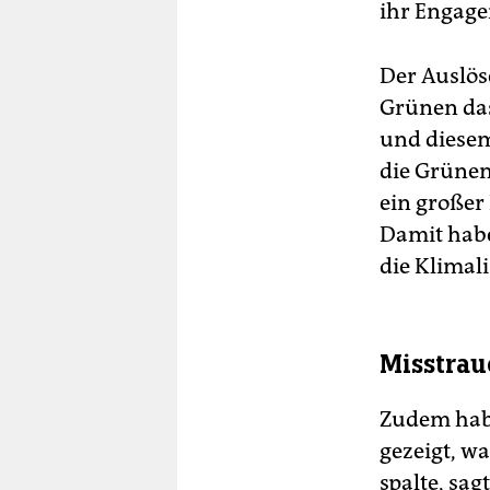
ihr Engage
Der Auslöse
Grünen das
und diesem
die Grünen
ein großer 
Damit habe 
die Klimali
Misstrau
Zudem habe
gezeigt, wa
spalte, sa