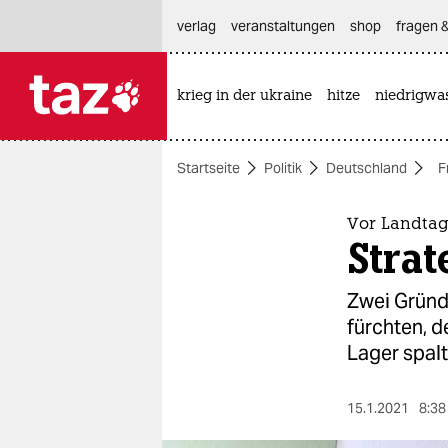
hautnavigation anspringen
hauptinhalt anspringen
footer anspringen
verlag
veranstaltungen
shop
fragen &
krieg in der ukraine
hitze
niedrigwa

taz zahl ich
taz zahl ich
Startseite
Politik
Deutschland
F
themen
politik
Vor Landta
Strat
öko
Zwei Gründu
gesellschaft
fürchten, d
Lager spalt
kultur
sport
15.1.2021
8:38