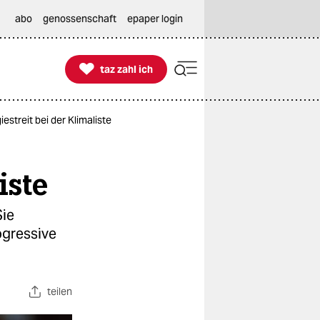
abo
genossenschaft
epaper login

taz zahl ich
taz zahl ich
streit bei der Klimaliste
iste
Sie
ogressive
teilen