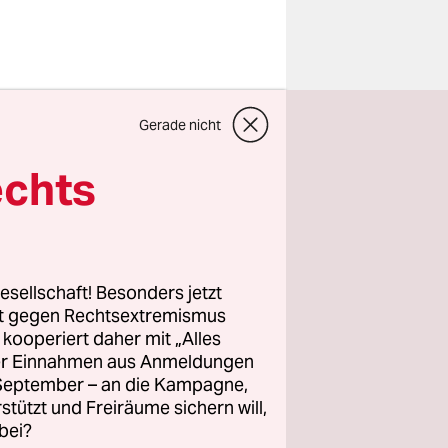
Lager? Diese
Gerade nicht
geworfen,
ich
echts
n könnte.
n Baden-
esellschaft! Besonders jetzt
ahr
. Die
rt gegen Rechtsextremismus
z kooperiert daher mit „Alles
ubbart aus
ller Einnahmen aus Anmeldungen
en und
. September – an die Kampagne,
rstützt und Freiräume sichern will,
bei?