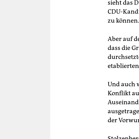
sieht das 
CDU-Kandi
zu können. 
Aber auf d
dass die G
durchsetzt
etablierte
Und auch w
Konflikt a
Auseinande
ausgetrage
der Vorwur
Stolzenber