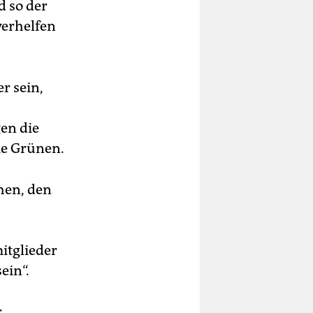
d so der
erhelfen
r sein,
gen die
ie Grünen.
hen, den
itglieder
ein“.
r