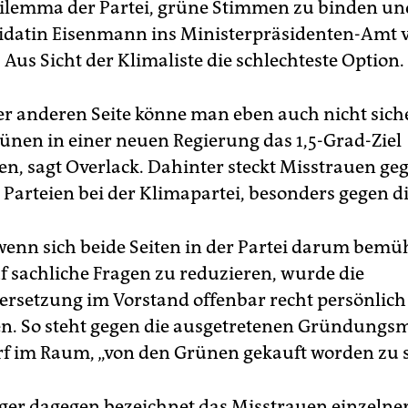
Dilemma der Partei, grüne Stimmen zu binden un
datin Eisenmann ins Ministerpräsidenten-Amt v
Aus Sicht der Klimaliste die schlechteste Option.
er anderen Seite könne man eben auch nicht siche
rünen in einer neuen Regierung das 1,5-Grad-Ziel
en, sagt Overlack. Dahinter steckt Misstrauen ge
n Parteien bei der Klimapartei, besonders gegen d
enn sich beide Seiten in der Partei darum bemü
uf sachliche Fragen zu reduzieren, wurde die
rsetzung im Vorstand offenbar recht persönlich
n. So steht gegen die ausgetretenen Gründungsm
f im Raum, „von den Grünen gekauft worden zu s
ger dagegen bezeichnet das Misstrauen einzelne