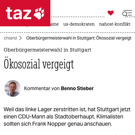

taz zahl ich
hitze
krieg in der ukraine
us-demokraten
nahost-konflikt

taz zahl ich
tschland
Oberbürgermeisterwahl in Stuttgart: Ökosozial vergeigt
taz zahl ich
Oberbürgermeisterwahl in Stuttgart
themen
Ökosozial vergeigt
politik
öko
Kommentar von
Benno Stieber
gesellschaft
kultur
Weil das linke Lager zerstritten ist, hat Stuttgart jetzt
einen CDU-Mann als Stadtoberhaupt. Klimalisten
sport
sollten sich Frank Nopper genau anschauen.