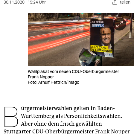
berlin
30.11.2020
15:24 Uhr
teilen
nord
wahrheit
verlag
verlag
veranstaltungen
Wahlplakat vom neuen CDU-Oberbürgermeister
shop
Frank Nopper
Foto: Arnulf Hettrich/imago
fragen & hilfe
unterstützen
B
ürgermeisterwahlen gelten in Baden-
abo
Württemberg als Persönlichkeitswahlen.
genossenschaft
Aber ohne dem frisch gewählten
Stuttgarter CDU-Oberbürgermeister
Frank Nopper