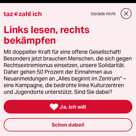
fernverbindung
taz
zahl ich
Gerade nicht

klima update°
Links lesen, rechts
bekämpfen
Mauerecho
Mit doppelter Kraft für eine offene Gesellschaft!
Freie Rede
Besonders jetzt brauchen Menschen, die sich gegen
Rechtsextremismus einsetzen, unsere Solidarität.
reingehen
Daher gehen 50 Prozent der Einnahmen aus
Neuanmeldungen an „Alles beginnt im Zentrum“ –
eine Kampagne, die bedrohte linke Kulturzentren
und Jugendorte unterstützt. Sind Sie dabei?
Newsletter

Ja, ich will
team zukunft
Schon dabei!
taz frisch