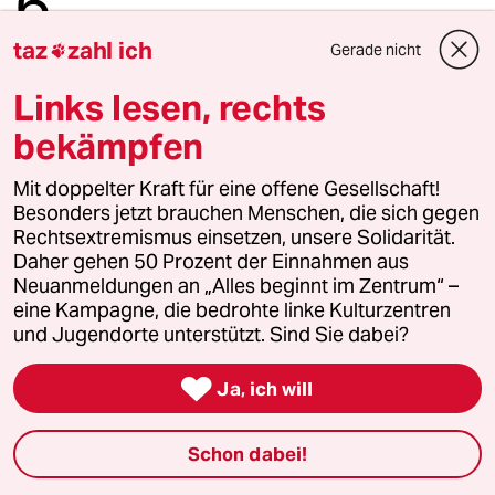
6
„Die Stadt ist gemacht für den weißen
Mann in einem Auto“
taz
zahl ich
Gerade nicht

Links lesen, rechts
taz
bekämpfen

Mit doppelter Kraft für eine offene Gesellschaft!
Folgen Sie uns
Besonders jetzt brauchen Menschen, die sich gegen
Rechtsextremismus einsetzen, unsere Solidarität.
Daher gehen 50 Prozent der Einnahmen aus
Neuanmeldungen an „Alles beginnt im Zentrum“ –
Ressorts
eine Kampagne, die bedrohte linke Kulturzentren
und Jugendorte unterstützt. Sind Sie dabei?
Politik

Ja, ich will
Öko
Schon dabei!
Gesellschaft