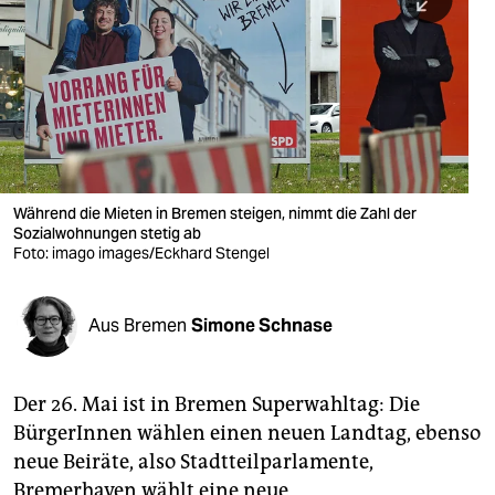
berlin
nord
wahrheit
verlag
verlag
Während die Mieten in Bremen steigen, nimmt die Zahl der
Sozialwohnungen stetig ab
veranstaltungen
Foto: imago images/Eckhard Stengel
shop
fragen & hilfe
Aus Bremen
Simone Schnase
unterstützen
Der 26. Mai ist in Bremen Superwahltag: Die
abo
BürgerInnen wählen einen neuen Landtag, ebenso
genossenschaft
neue Beiräte, also Stadtteilparlamente,
Bremerhaven wählt eine neue