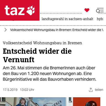

taz zahl ich
niedrigwasser
rente
landtagswahl in sachsen-anhalt
hybri

taz zahl ich
en
Volksentscheid Wohnungsbau in Bremen: Entscheid wider die Ve
taz zahl ich
themen
Volksentscheid Wohnungsbau in Bremen
Entscheid wider die
politik
Vernunft
öko
Am 26. Mai stimmen die BremerInnen auch über
den Bau von 1.200 neuen Wohnungen ab. Eine
gesellschaft
Bürgerinitiative will das Bauvorhaben verhindern.
kultur
17.5.2019
13:02 Uhr
teilen
sport