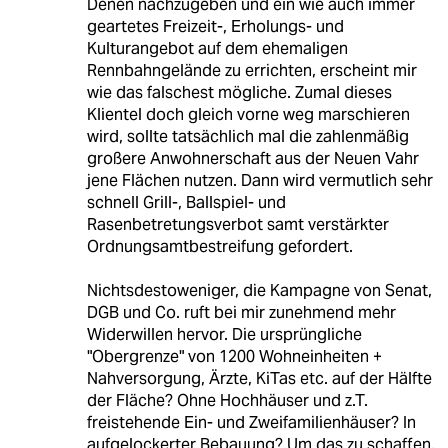
Denen nachzugeben und ein wie auch immer
geartetes Freizeit-, Erholungs- und
Kulturangebot auf dem ehemaligen
Rennbahngelände zu errichten, erscheint mir
wie das falschest mögliche. Zumal dieses
Klientel doch gleich vorne weg marschieren
wird, sollte tatsächlich mal die zahlenmäßig
großere Anwohnerschaft aus der Neuen Vahr
jene Flächen nutzen. Dann wird vermutlich sehr
schnell Grill-, Ballspiel- und
Rasenbetretungsverbot samt verstärkter
Ordnungsamtbestreifung gefordert.
Nichtsdestoweniger, die Kampagne von Senat,
DGB und Co. ruft bei mir zunehmend mehr
Widerwillen hervor. Die ursprüngliche
"Obergrenze" von 1200 Wohneinheiten +
Nahversorgung, Ärzte, KiTas etc. auf der Hälfte
der Fläche? Ohne Hochhäuser und z.T.
freistehende Ein- und Zweifamilienhäuser? In
aufgelockerter Bebauung? Um das zu schaffen,