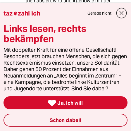
thematisiert wird und irgendwie mit der
Formulierung von Texten zu tun hat. Dies ist
taz
zahl ich
Gerade nicht
seit ich denken kann in diesem Bereich der

Erste Vorstoß der inhaltlich Sinn ergibt! Es
Links lesen, rechts
geht nicht um Sternchen, Unterstricke oder
Profesx, sondern um echte Probleme und das
bekämpfen
abbauen tatsächlich vorhandener Grenzen.
Mit doppelter Kraft für eine offene Gesellschaft!
Wenn man schon dabei ist dann kann man
Besonders jetzt brauchen Menschen, die sich gegen
doch gleich eine Dreiteilung vorhenmen:
Rechtsextremismus einsetzen, unsere Solidarität.
Korrektes Deutsch, Gegendertes Deutsch,
Daher gehen 50 Prozent der Einnahmen aus
Einfache Sprache. Wäre interessant zu sehen
Neuanmeldungen an „Alles beginnt im Zentrum“ –
wie die Verteilung aussieht wenn der Leser die
eine Kampagne, die bedrohte linke Kulturzentren
Wahl hat!
und Jugendorte unterstützt. Sind Sie dabei?

Ja, ich will
Lowandorder
16.07.2016
,
12:01 Uhr
Schon dabei!
@@;)) Schonn - aber gemach!