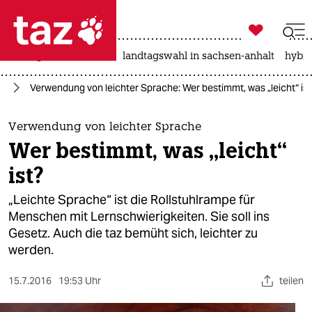

taz zahl ich
niedrigwasser
rente
landtagswahl in sachsen-anhalt
hybri

taz zahl ich
ng
Verwendung von leichter Sprache: Wer bestimmt, was „leicht“ ist
taz zahl ich
themen
Verwendung von leichter Sprache
Wer bestimmt, was „leicht“
politik
ist?
öko
„Leichte Sprache“ ist die Rollstuhlrampe für
Menschen mit Lernschwierigkeiten. Sie soll ins
gesellschaft
Gesetz. Auch die taz bemüht sich, leichter zu
werden.
kultur
sport
15.7.2016
19:53 Uhr
teilen