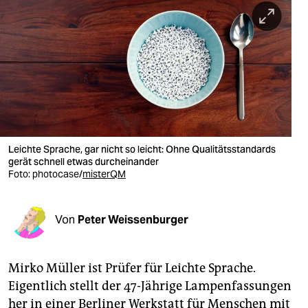
berlin
nord
wahrheit
verlag
verlag
veranstaltungen
Leichte Sprache, gar nicht so leicht: Ohne Qualitätsstandards
gerät schnell etwas durcheinander
shop
Foto:
photocase/
misterQM
fragen & hilfe
Von
Peter Weissenburger
unterstützen
abo
Mirko Müller ist Prüfer für Leichte Sprache.
genossenschaft
Eigentlich stellt der 47-Jährige Lampenfassungen
her in einer Berliner Werkstatt für Menschen mit