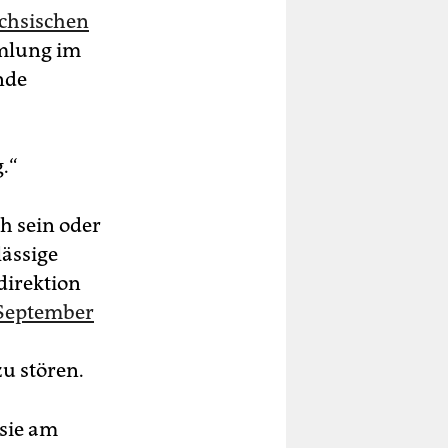
ächsischen
mmlung im
nde
.“
 sein oder
lässige
direktion
September
u stören.
sie am