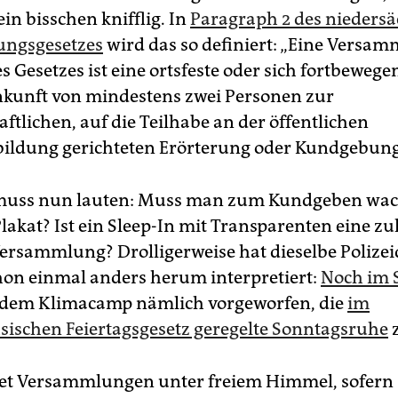
ein bisschen knifflig. In
Paragraph 2 des nieders
ngsgesetzes
wird das so definiert: „Eine Versa
s Gesetzes ist eine ortsfeste oder sich fortbewege
unft von mindestens zwei Personen zur
ftlichen, auf die Teilhabe an der öffentlichen
ildung gerichteten Erörterung oder Kundgebung
 muss nun lauten: Muss man zum Kundgeben wach
Plakat? Ist ein Sleep-In mit Transparenten eine zu
ersammlung? Drolligerweise hat dieselbe Polizei
chon einmal anders herum interpretiert:
Noch im 
 dem Klimacamp nämlich vorgeworfen, die
im
sischen Feiertagsgesetz geregelte Sonntagsruhe
z
tet Versammlungen unter freiem Himmel, sofern 