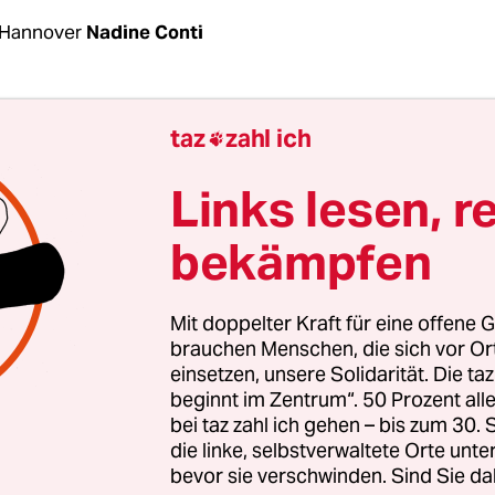
 Hannover
Nadine Conti
l wieder um juristische Feinheiten gehen, beim 
taz
zahl ich

 Klimacamps in Hannover. Nicht zum ersten Mal
Links lesen, r
 sind die Nachtwachen das Problem. „Es ist zieml
bekämpfen
 die über den Winter durchzuhalten“, sagt Simon, 
p spricht. Das liegt nicht nur daran, dass die
zahlen seit dem Sommer wie an vielen anderen 
Mit doppelter Kraft für eine offene G
bgebröckelt sind. Sondern auch daran, dass die N
brauchen Menschen, die sich vor O
einsetzen, unsere Solidarität. Die ta
ng und kalt sind.
beginnt im Zentrum“. 50 Prozent a
bei taz zahl ich gehen – bis zum 30
die linke, selbstverwaltete Orte unte
bevor sie verschwinden. Sind Sie da