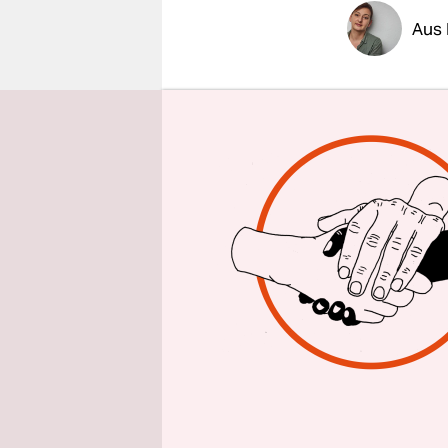
epaper login
Aus
Es wird ma
Plenum des
Dieses Mal
schwierig,
für das Cam
Teilnehmer
ziemlich a
verflixt la