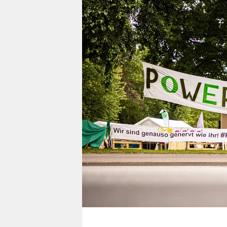
berlin
nord
wahrheit
verlag
verlag
veranstaltungen
shop
fragen & hilfe
unterstützen
abo
genossenschaft