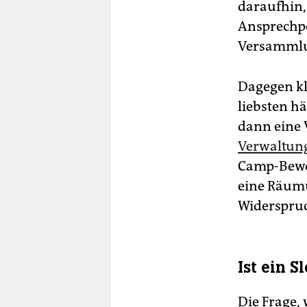
daraufhin,
Ansprechpe
Versammlun
Dagegen kl
liebsten hä
dann eine 
Verwaltun
Camp-Bewo
eine Räumu
Widerspruc
Ist ein 
Die Frage,