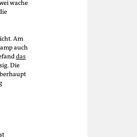
zwei wache
die
icht. Am
r Camp auch
befand
das
ig. Die
überhaupt
g
st