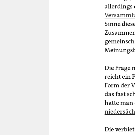
allerdings 
Versammlu
Sinne diese
Zusammenk
gemeinscha
Meinungsb
Die Frage
reicht ein 
Form der V
das fast s
hatte man
niedersäch
Die verbie