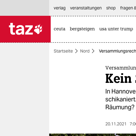
hautnavigation anspringen
hauptinhalt anspringen
footer anspringen
verlag
veranstaltungen
shop
fragen &
ceuta
bergsteigen
usa unter trump

taz zahl ich
taz zahl ich
Startseite
Nord
Versammlungsrecht
themen
politik
Versammlung
Kein
öko
In Hannover
gesellschaft
schikaniert
Räumung?
kultur
sport
20.11.2021
7:0