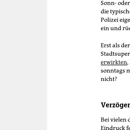
Sonn- oder 
die typisch
Polizei ei
ein und rü
Erst als d
Stadtsuper
erwirkten
,
sonntags 
nicht?
Verzöge
Bei vielen 
Eindruck f