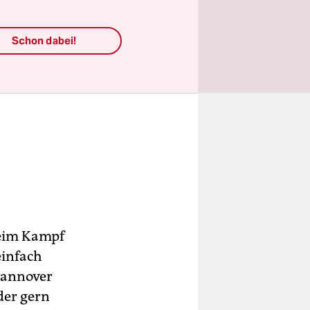
Schon dabei!
beim Kampf
einfach
 Hannover
der gern