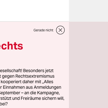
nächsten
Gerade nicht
.
echts
ich
der aktuell
Orten
esellschaft! Besonders jetzt
ächte so
rt gegen Rechtsextremismus
z kooperiert daher mit „Alles
ller Einnahmen aus Anmeldungen
. September – an die Kampagne,
rstützt und Freiräume sichern will,
bei?