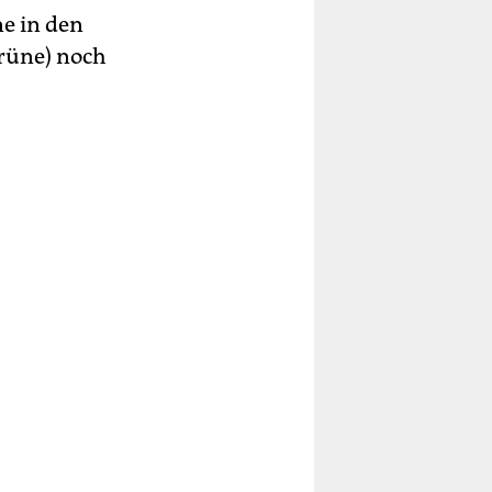
e in den
rüne) noch