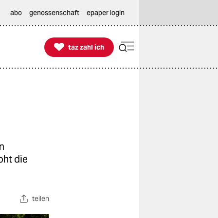
abo
genossenschaft
epaper login

taz zahl ich
taz zahl ich
n
oht die
teilen