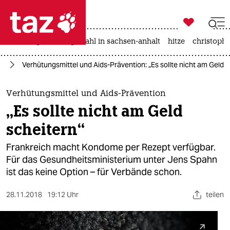

taz zahl ich
iran-krieg
landtagswahl in sachsen-anhalt
hitze
christophe

taz zahl ich
ds
Verhütungsmittel und Aids-Prävention: „Es sollte nicht am Geld s
taz zahl ich
themen
Verhütungsmittel und Aids-Prävention
„Es sollte nicht am Geld
politik
scheitern“
öko
Frankreich macht Kondome per Rezept verfügbar.
Für das Gesundheitsministerium unter Jens Spahn
gesellschaft
ist das keine Option – für Verbände schon.
kultur
28.11.2018
19:12 Uhr
teilen
sport