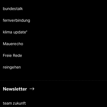
bundestalk
fernverbindung
klima update°
Mauerecho
Freie Rede
reingehen
Newsletter
team zukunft