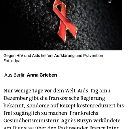
berlin
nord
wahrheit
verlag
verlag
Gegen HIV und Aids helfen: Aufklärung und Prävention
Foto: dpa
veranstaltungen
shop
Aus Berlin
Anna Grieben
fragen & hilfe
Nur wenige Tage vor dem Welt-Aids-Tag am 1.
unterstützen
Dezember gibt die französische Regierung
bekannt, Kondome auf Rezept kostenreduziert bis
abo
frei zugänglich zu machen. Frankreichs
genossenschaft
Gesundheitsministerin Agnès Buzyn
verkündete
am Dienstag
über den Radiosender France Inter