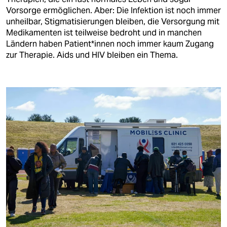
berlin
Vorsorge ermöglichen. Aber: Die Infektion ist noch immer
unheilbar, Stigmatisierungen bleiben, die Versorgung mit
nord
Medikamenten ist teilweise bedroht und in manchen
Ländern haben Pa­ti­en­t*in­nen noch immer kaum Zugang
wahrheit
zur Therapie. Aids und HIV bleiben ein Thema.
verlag
verlag
veranstaltungen
shop
fragen & hilfe
unterstützen
abo
genossenschaft