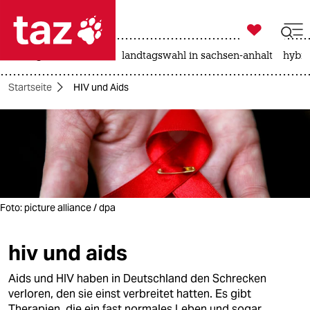

taz zahl ich
niedrigwasser
rente
landtagswahl in sachsen-anhalt
hybri

taz zahl ich
Startseite
HIV und Aids
taz zahl ich
themen
politik
öko
Foto: picture alliance / dpa
gesellschaft
hiv und aids
kultur
Aids und HIV haben in Deutschland den Schrecken
sport
verloren, den sie einst verbreitet hatten. Es gibt
Therapien, die ein fast normales Leben und sogar