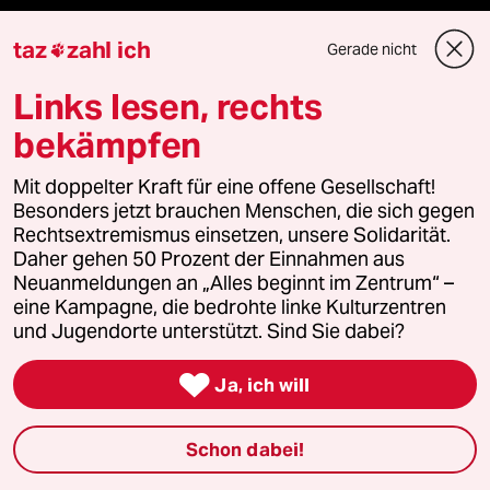
Feedback
taz
zahl ich
Gerade nicht

Aboservice
Links lesen, rechts
ePaper Login
bekämpfen
Mit doppelter Kraft für eine offene Gesellschaft!
Downloads für Abonnierende
Besonders jetzt brauchen Menschen, die sich gegen
Rechtsextremismus einsetzen, unsere Solidarität.
Daher gehen 50 Prozent der Einnahmen aus
Neuanmeldungen an „Alles beginnt im Zentrum“ –
© 2026 taz Verlags und Vertriebs GmbH
eine Kampagne, die bedrohte linke Kulturzentren
Alle Rechte vorbehalten. Bei rechtlichen Fragen oder für Genehmigungen
wenden Sie sich bitte an
lizenzen@taz.de
und Jugendorte unterstützt. Sind Sie dabei?

Ja, ich will
Feedback
Redaktionsstatut
Kommune-Richtlinien
KI-
Leitlinie
Informant
Datenschutz
Impressum
AGB
Schon dabei!