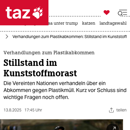

taz zahl ich
hitze
bergsteigen
usa unter trump
katzen
landtagswahl i

taz zahl ich
el
Verhandlungen zum Plastikabkommen: Stillstand im Kunststoff
taz zahl ich
themen
Verhandlungen zum Plastikabkommen
Stillstand im
politik
Kunststoffmorast
öko
Die Vereinten Nationen verhandeln über ein
Abkommen gegen Plastikmüll. Kurz vor Schluss sind
gesellschaft
wichtige Fragen noch offen.
kultur
13.8.2025
17:45 Uhr
teilen
sport