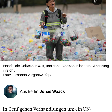
berlin
nord
wahrheit
verlag
verlag
veranstaltungen
shop
Plastik, die Geißel der Welt, und dank Blockaden ist keine Änderung
in Sicht
fragen & hilfe
Foto: Fernando Vergara/AP/dpa
unterstützen
Aus Berlin
Jonas Waack
abo
genossenschaft
In Genf gehen Verhandlungen um ein UN-