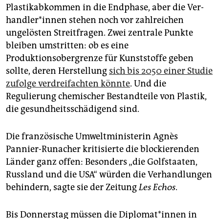
epaper login
Plastikabkommen in die Endphase, aber die Ver­
hand­le­r*in­nen stehen noch vor zahlreichen
ungelösten Streitfragen. Zwei zentrale Punkte
bleiben umstritten: ob es eine
Produktionsobergrenze für Kunststoffe geben
sollte, deren Herstellung
sich bis 2050 einer Studie
zufolge verdreifachten könnte
. Und die
Regulierung chemischer Bestandteile von Plastik,
die gesundheitsschädigend sind.
Die französische Umweltministerin Agnès
Pannier-Runacher kritisierte die blockierenden
Länder ganz offen: Besonders „die Golfstaaten,
Russland und die USA“ würden die Verhandlungen
behindern, sagte sie der Zeitung
Les Echos
.
Bis Donnerstag müssen die Di­plo­ma­t*in­nen in