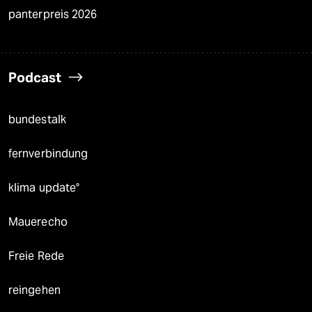
panterpreis 2026
Podcast
bundestalk
fernverbindung
klima update°
Mauerecho
Freie Rede
reingehen