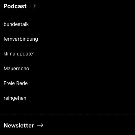
Podcast
bundestalk
fernverbindung
klima update°
Mauerecho
Freie Rede
reingehen
Newsletter