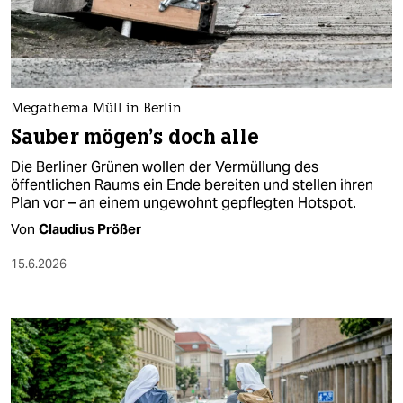
berlin
nord
wahrheit
Megathema Müll in Berlin
verlag
Sauber mögen's doch alle
verlag
Die Berliner Grünen wollen der Vermüllung des
öffentlichen Raums ein Ende bereiten und stellen ihren
veranstaltungen
Plan vor – an einem ungewohnt gepflegten Hotspot.
shop
Von
Claudius Prößer
fragen & hilfe
15.6.2026
unterstützen
abo
genossenschaft