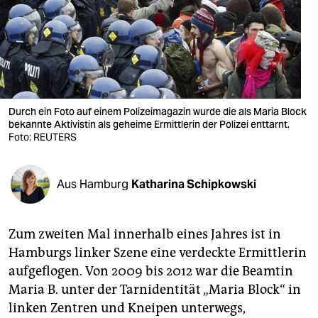
berlin
nord
wahrheit
verlag
Durch ein Foto auf einem Polizeimagazin wurde die als Maria Block
verlag
bekannte Aktivistin als geheime Ermittlerin der Polizei enttarnt.
Foto: REUTERS
veranstaltungen
shop
Aus Hamburg
Katharina Schipkowski
fragen & hilfe
Zum zweiten Mal innerhalb eines Jahres ist in
unterstützen
Hamburgs linker Szene eine verdeckte Ermittlerin
abo
aufgeflogen. Von 2009 bis 2012 war die Beamtin
Maria B. unter der Tarnidentität „Maria Block“ in
genossenschaft
linken Zentren und Kneipen unterwegs,