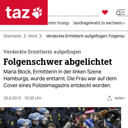

taz zahl ich
nahost-konflikt
usa unter trump
landtagswahl in sachsen-an

taz zahl ich
Startseite
Nord
Verdeckte Ermittlerin aufgeflogen: Folgensch
taz zahl ich
themen
Verdeckte Ermittlerin aufgeflogen
Folgenschwer abgelichtet
politik
Maria Block, Ermittlerin in der linken Szene
öko
Hamburgs, wurde enttarnt. Die Frau war auf dem
Cover eines Polizeimagazins entdeckt worden.
gesellschaft
26.8.2015
18:30 Uhr
teilen
kultur
sport