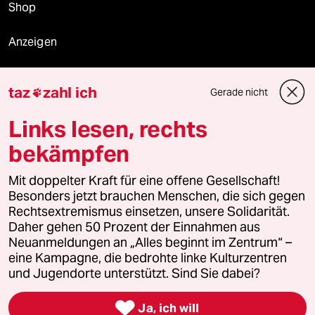
Shop
Anzeigen
taz
zahl ich
Gerade nicht

Fragen & Hilfe
Links lesen, rechts
bekämpfen
Feedback
Mit doppelter Kraft für eine offene Gesellschaft!
Aboservice
Besonders jetzt brauchen Menschen, die sich gegen
Rechtsextremismus einsetzen, unsere Solidarität.
ePaper Login
Daher gehen 50 Prozent der Einnahmen aus
Neuanmeldungen an „Alles beginnt im Zentrum“ –
Downloads für Abonnierende
eine Kampagne, die bedrohte linke Kulturzentren
und Jugendorte unterstützt. Sind Sie dabei?

Ja, ich will