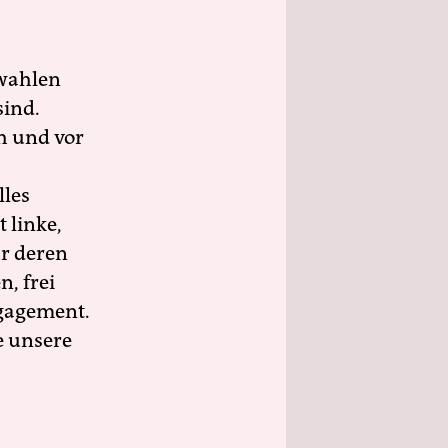
wahlen
sind.
h und vor
lles
 linke,
ür deren
n, frei
ngagement.
e unsere