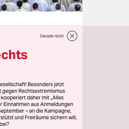
Gerade nicht
ht mit uns!
echts
en.
tliche Paare
esellschaft! Besonders jetzt
 an der
rt gegen Rechtsextremismus
z kooperiert daher mit „Alles
ht sich
ller Einnahmen aus Anmeldungen
 in diesen
. September – an die Kampagne,
, hat ihre
rstützt und Freiräume sichern will,
bei?