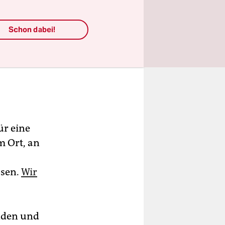
Schon dabei!
ür eine
m Ort, an
ssen.
Wir
nden und