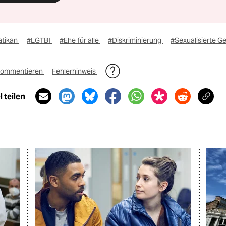
atikan
#LGTBI
#Ehe für alle
#Diskriminierung
#Sexualisierte G
ommentieren
Fehlerhinweis
 teilen