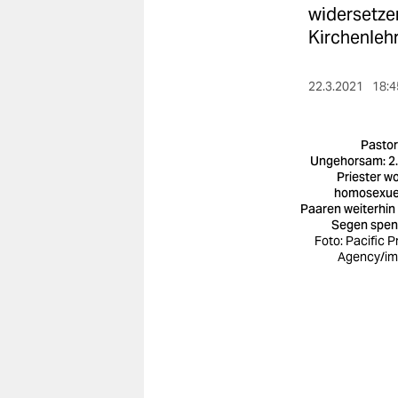
berlin
widersetzen
Kirchenlehr
nord
wahrheit
22.3.2021
18:4
verlag
Pastor
verlag
Ungehorsam: 2
Priester wo
veranstaltungen
homosexue
Paaren weiterhin
shop
Segen spe
Foto: Pacific P
Agency/i
fragen & hilfe
unterstützen
abo
genossenschaft