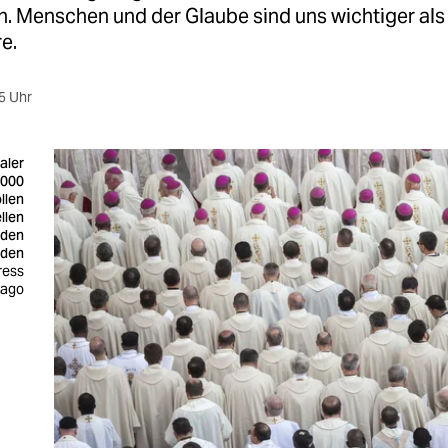
. Menschen und der Glaube sind uns wichtiger als
e.
5 Uhr
aler
.000
llen
llen
 den
nden
ress
mago