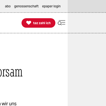
abo
genossenschaft
epaper login

taz zahl ich
taz zahl ich
horsam
 wir uns