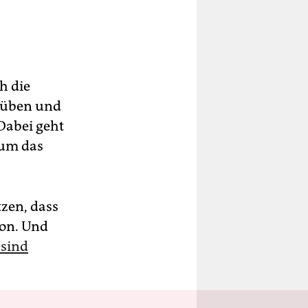
h die
usüben und
Dabei geht
 um das
tzen, dass
ion. Und
 sind