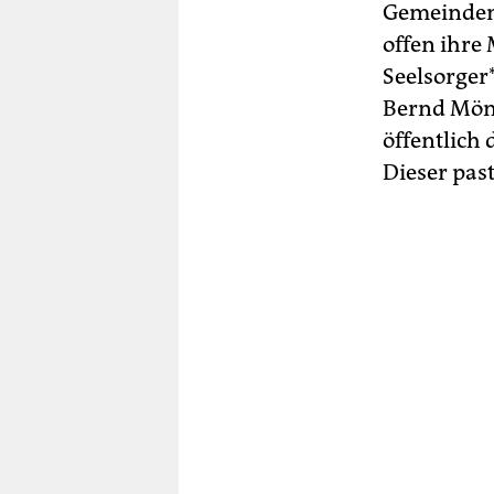
Gemeinden,
offen ihre
Seel­sor­ge
Bernd Mön
öffentlich
Dieser pa