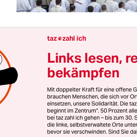
taz
zahl ich

hat gesprochen, und wir sollen Folge leisten? Nic
ho­li­k*in­nen zeigen mutig, dass sie sich für eine
Links lesen, r
schenfreundliche und offene Kirche starkmach
bekämpfen
skongregation hat offiziell verlautbart, dass die
 Kirche nicht die Vollmacht hat, gleichgeschlech
Mit doppelter Kraft für eine offene G
 Damit fügt sie Menschen Leid zu und nimmt teil
brauchen Menschen, die sich vor O
einsetzen, unsere Solidarität. Die ta
ftlichen Diskriminierung Homosexueller. Sie mac
beginnt im Zentrum“. 50 Prozent a
huldig. Auch die
sexualisierte Gewalt
, die gerade
bei taz zahl ich gehen – bis zum 30
ut in ihrer gewaltigen Grausamkeit deutlich wird
die linke, selbstverwaltete Orte unte
tunter in der verengten, von Verdrängung und
bevor sie verschwinden. Sind Sie da