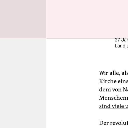
Diskrimini
Dani
27 Jah
Landj
Wir alle, a
Kirche ein
dem von Nä
Menschenre
sind viele
Der revolu