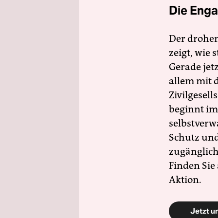
Die Enga
Der drohe
zeigt, wie
Gerade jet
allem mit d
Zivilgesell
beginnt im
selbstverw
Schutz und 
zugänglich
Finden Sie
Aktion.
Jetzt u