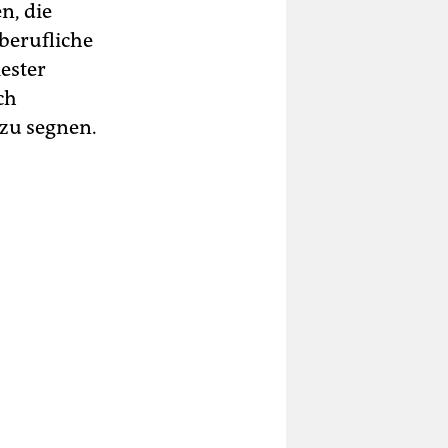
n, die
berufliche
iester
ch
 zu segnen.