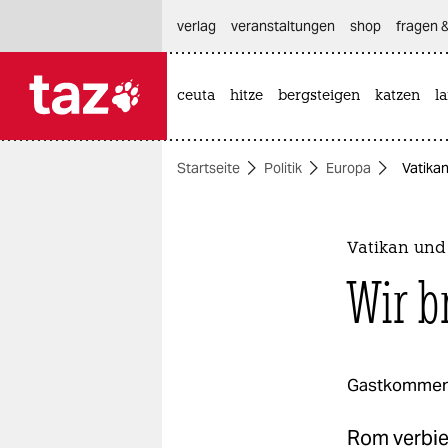
hautnavigation anspringen
hauptinhalt anspringen
footer anspringen
verlag
veranstaltungen
shop
fragen &
ceuta
hitze
bergsteigen
katzen
l

taz zahl ich
taz zahl ich
Startseite
Politik
Europa
Vatika
themen
politik
Vatikan und
öko
Wir b
gesellschaft
kultur
Gastkommen
sport
Rom verbie