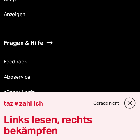
Anzeigen
Fragen & Hilfe
Feedback
Aboservice
ePaper Login
taz
zahl ich
Gerade nicht

Downloads für Abonnierende
Links lesen, rechts
bekämpfen
© 2026 taz Verlags und Vertriebs GmbH