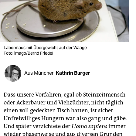
berlin
nord
wahrheit
verlag
Labormaus mit Übergewicht auf der Waage
Foto: imago/Bernd Friedel
verlag
veranstaltungen
Aus München
Kathrin Burger
shop
fragen & hilfe
Dass unsere Vorfahren, egal ob Steinzeitmensch
unterstützen
oder Ackerbauer und Viehzüchter, nicht täglich
einen voll gedeckten Tisch hatten, ist sicher.
abo
Unfreiwilliges Hungern war also gang und gäbe.
genossenschaft
Und später verzichtete der
Homo sapiens
immer
wieder phasenweise und aus diversen Gründen