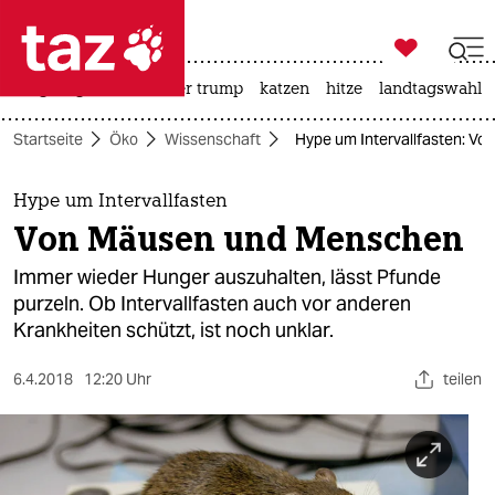

taz zahl ich
bergsteigen
usa unter trump
katzen
hitze
landtagswahl i

taz zahl ich
Startseite
Öko
Wissenschaft
Hype um Intervallfasten: V
taz zahl ich
themen
Hype um Intervallfasten
Von Mäusen und Menschen
politik
Immer wieder Hunger auszuhalten, lässt Pfunde
öko
purzeln. Ob Intervallfasten auch vor anderen
Krankheiten schützt, ist noch unklar.
gesellschaft
6.4.2018
12:20 Uhr
teilen
kultur
sport