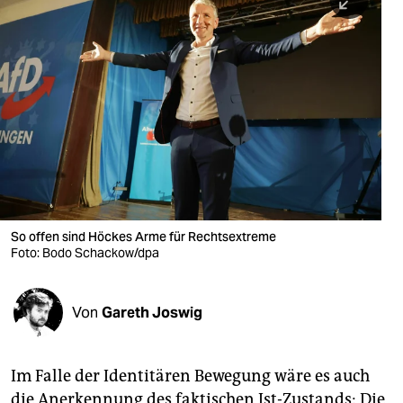
berlin
nord
wahrheit
verlag
verlag
veranstaltungen
shop
So offen sind Höckes Arme für Rechtsextreme
Foto: Bodo Schackow/dpa
fragen & hilfe
unterstützen
Von
Gareth Joswig
abo
genossenschaft
Im Falle der Identitären Bewegung wäre es auch
die Anerkennung des faktischen Ist-Zustands: Die