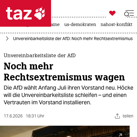

taz zahl ich
hitze
krieg in der ukraine
us-demokraten
nahost-konflikt

taz zahl ich
fD
Unvereinbarkeitsliste der AfD: Noch mehr Rechtsextremismus 
taz zahl ich
themen
Unvereinbarkeitsliste der AfD
Noch mehr
politik
Rechtsextremismus wagen
öko
Die AfD wählt Anfang Juli ihren Vorstand neu. Höcke
will die Unvereinbarkeitsliste schleifen – und einen
gesellschaft
Vertrauten im Vorstand installieren.
kultur
17.6.2026
18:31 Uhr
teilen
sport