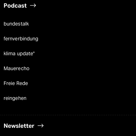
Podcast
bundestalk
fernverbindung
klima update°
Mauerecho
Freie Rede
reingehen
Newsletter