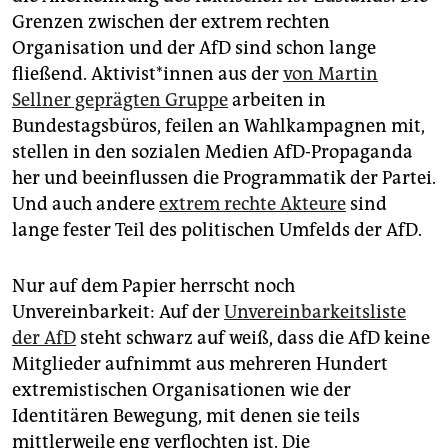
epaper login
Grenzen zwischen der extrem rechten
Organisation und der AfD sind schon lange
fließend. Ak­ti­vis­t*in­nen aus der
von Martin
Sellner geprägten Gruppe
arbeiten in
Bundestagsbüros, feilen an Wahlkampagnen mit,
stellen in den sozialen Medien AfD-Propaganda
her und beeinflussen die Programmatik der Partei.
Und auch andere
extrem rechte Akteure
sind
lange fester Teil des politischen Umfelds der AfD.
Nur auf dem Papier herrscht noch
Unvereinbarkeit: Auf der
Unvereinbarkeitsliste
der AfD
steht schwarz auf weiß, dass die AfD keine
Mitglieder aufnimmt aus mehreren Hundert
extremistischen Organisationen wie der
Identitären Bewegung, mit denen sie teils
mittlerweile eng verflochten ist. Die