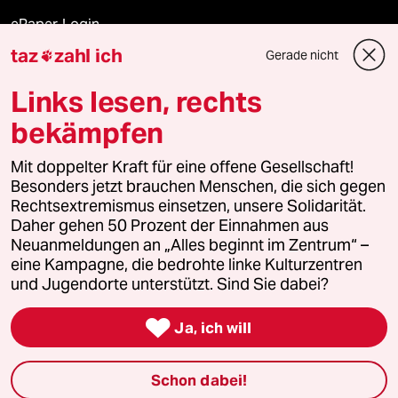
ePaper Login
taz
zahl ich
Gerade nicht

Downloads für Abonnierende
Links lesen, rechts
bekämpfen
© 2026 taz Verlags und Vertriebs GmbH
Alle Rechte vorbehalten. Bei rechtlichen Fragen oder für Genehmigungen
Mit doppelter Kraft für eine offene Gesellschaft!
wenden Sie sich bitte an
lizenzen@taz.de
Besonders jetzt brauchen Menschen, die sich gegen
Rechtsextremismus einsetzen, unsere Solidarität.
Daher gehen 50 Prozent der Einnahmen aus
Feedback
Redaktionsstatut
Kommune-Richtlinien
KI-
Neuanmeldungen an „Alles beginnt im Zentrum“ –
eine Kampagne, die bedrohte linke Kulturzentren
Leitlinie
Informant
Datenschutz
Impressum
AGB
und Jugendorte unterstützt. Sind Sie dabei?
Seitenwende
Einwilligungen widerrufen (Ads)

Ja, ich will
Schon dabei!