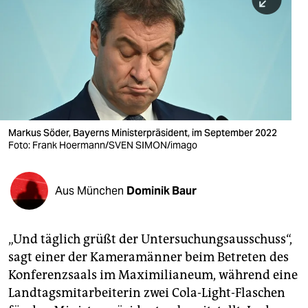
berlin
nord
wahrheit
verlag
verlag
Markus Söder, Bayerns Ministerpräsident, im September 2022
Foto: Frank Hoermann/SVEN SIMON/imago
veranstaltungen
shop
Aus München
Dominik Baur
fragen & hilfe
unterstützen
„Und täglich grüßt der Untersuchungsausschuss“,
sagt einer der Kameramänner beim Betreten des
abo
Konferenzsaals im Maximilianeum, während eine
genossenschaft
Landtagsmitarbeiterin zwei Cola-Light-Flaschen