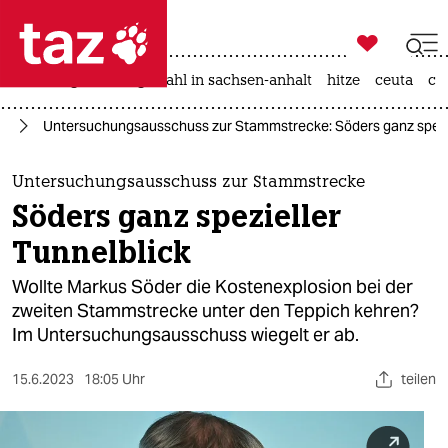

taz zahl ich
iran-krieg
landtagswahl in sachsen-anhalt
hitze
ceuta
ch

taz zahl ich
hr
Untersuchungsausschuss zur Stammstrecke​: Söders ganz spezie
taz zahl ich
themen
Untersuchungsausschuss zur Stammstrecke​
Söders ganz spezieller
politik
Tunnelblick
öko
Wollte Markus Söder die Kostenexplosion bei der
zweiten Stammstrecke unter den Teppich kehren?
gesellschaft
Im Untersuchungsausschuss wiegelt er ab​.
kultur
15.6.2023
18:05 Uhr
teilen
sport