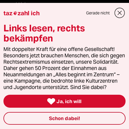
taz zahl ich
taz
zahl ich
Gerade nicht

recherchefonds ausland
Links lesen, rechts
panterstiftung
bekämpfen
panterpreis 2026
Mit doppelter Kraft für eine offene Gesellschaft!
Besonders jetzt brauchen Menschen, die sich gegen
Rechtsextremismus einsetzen, unsere Solidarität.
Daher gehen 50 Prozent der Einnahmen aus
Podcast
Neuanmeldungen an „Alles beginnt im Zentrum“ –
eine Kampagne, die bedrohte linke Kulturzentren
und Jugendorte unterstützt. Sind Sie dabei?
bundestalk

Ja, ich will
fernverbindung
Schon dabei!
klima update°