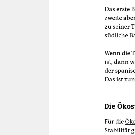
Das erste 
zweite abe
zu seiner 
südliche Ba
Wenn die T
ist, dann 
der spanis
Das ist zu
Die Ökos
Für die
Öko
Stabilität