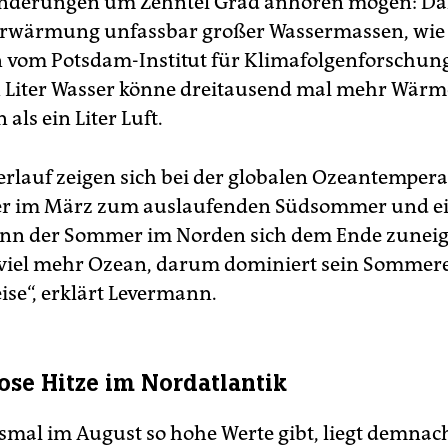
änderungen um Zehntel Grad anhören mögen: Da
 Erwärmung unfassbar großer Wassermassen, wie
vom Potsdam-Institut für Klimafolgenforschung
in Liter Wasser könne dreitausend mal mehr Wärm
ls ein Liter Luft.
erlauf zeigen sich bei der globalen Ozeantempera
ner im März zum auslaufenden Südsommer und e
nn der Sommer im Norden sich dem Ende zuneigt
viel mehr Ozean, darum dominiert sein Sommere
ise“, erklärt Levermann.
lose Hitze im Nordatlantik
esmal im August so hohe Werte gibt, liegt demnac