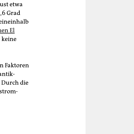
gust etwa
3,6 Grad
 eineinhalb
en El
h keine
en Faktoren
antik-
 Durch die
fstrom-