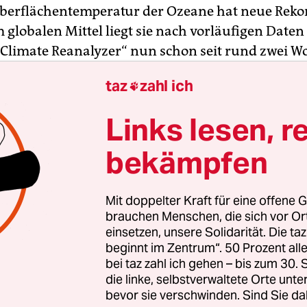
Oberflächentemperatur der Ozeane hat neue Reko
m globalen Mittel liegt sie nach vorläufigen Daten
„Climate Reanalyzer“ nun schon seit rund zwei W
– ein Wert, der in den rund 40 Jahren Aufzeichnun
taz
zahl ich

reicht wurde. Die Temperatur liegt damit anhalte
blichen Werten für den Monat August.
Links lesen, r
tlich warm sind die Ozeane nun schon seit fast
bekämpfen
, seit März weist die Oberfläche der Meere global
eraturen für den jeweiligen Monat auf. Anfang 
Mit doppelter Kraft für eine offene G
 Temperaturen schon einmal mehrere Tage bei 21
brauchen Menschen, die sich vor O
och wie nie seit Beginn der Auswertung gelegen. 
einsetzen, unsere Solidarität. Die ta
beginnt im Zentrum“. 50 Prozent a
 von 21 Grad im März 2016 und erneut Ende März
bei taz zahl ich gehen – bis zum 30
die linke, selbstverwaltete Orte unte
bevor sie verschwinden. Sind Sie da