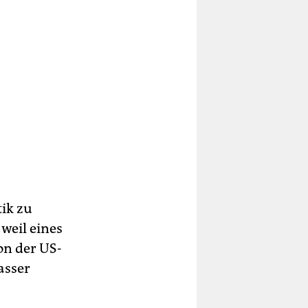
ik zu
weil eines
on der US-
asser