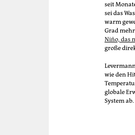
seit Monat
sei das Wa
warm gewes
Grad mehr.
Niño, das n
große direk
Levermann 
wie den Hi
Temperatur
globale Er
System ab.