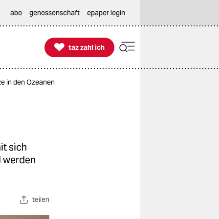
abo
genossenschaft
epaper login

taz zahl ich
taz zahl ich
ze in den Ozeanen
it sich
nd werden
teilen