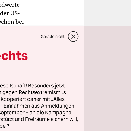
rdwerte
 der US-
ochen bei
g bis 2022
Gerade nicht
nd weit
echts
 einem
April
esellschaft! Besonders jetzt
,1 Grad und
rt gegen Rechtsextremismus
Davor war
z kooperiert daher mit „Alles
ller Einnahmen aus Anmeldungen
 2023
. September – an die Kampagne,
rstützt und Freiräume sichern will,
bei?