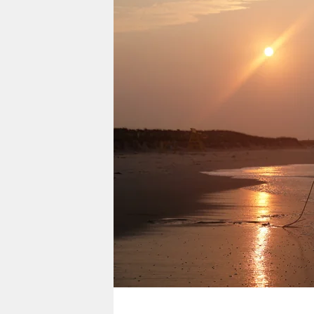
berlin
nord
wahrheit
verlag
verlag
veranstaltungen
shop
fragen & hilfe
unterstützen
abo
genossenschaft