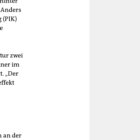
hinter
 Anders
 (PIK)
e
tur zwei
iner im
. „Der
ffekt
h an der