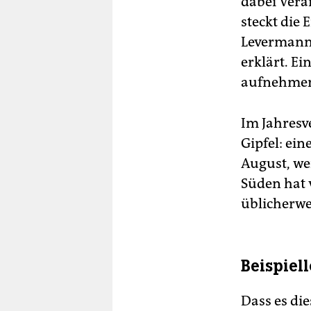
dabei Ver
steckt die
Levermann 
erklärt. E
aufnehmen a
Im Jahresv
Gipfel: ei
August, we
Süden hat 
üblicherwe
Beispiel
Dass es di