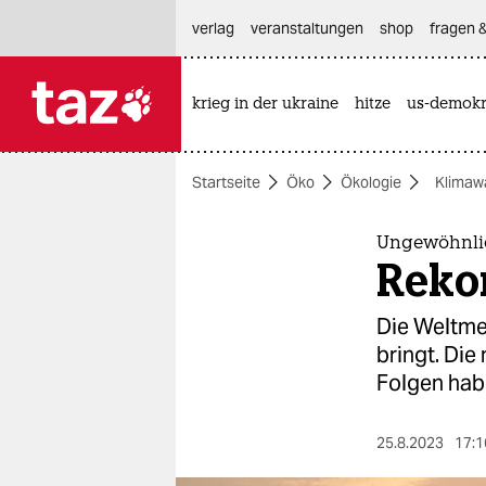
hautnavigation anspringen
hauptinhalt anspringen
footer anspringen
verlag
veranstaltungen
shop
fragen &
krieg in der ukraine
hitze
us-demokr

taz zahl ich
taz zahl ich
Startseite
Öko
Ökologie
Klimaw
themen
politik
Ungewöhnli
Reko
öko
Die Weltmee
gesellschaft
bringt. Die
Folgen hab
kultur
sport
25.8.2023
17:1