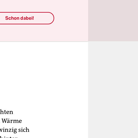
Schon dabei!
chten
en Wärme
 winzig sich