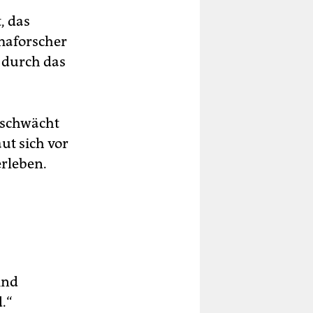
, das
imaforscher
h durch das
eschwächt
ut sich vor
erleben.
ind
.“